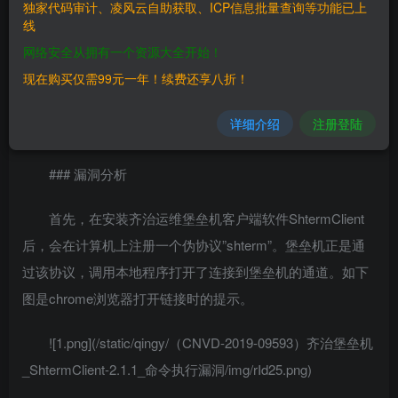
独家代码审计、凌风云自助获取、ICP信息批量查询等功能已上
线
二、漏洞影响
网络安全从拥有一个资源大全开始！
————
现在购买仅需99元一年！续费还享八折！
三、复现过程
详细介绍
注册登陆
————
### 漏洞分析
首先，在安装齐治运维堡垒机客户端软件ShtermClient
后，会在计算机上注册一个伪协议”shterm”。堡垒机正是通
过该协议，调用本地程序打开了连接到堡垒机的通道。如下
图是chrome浏览器打开链接时的提示。
![1.png](/static/qingy/（CNVD-2019-09593）齐治堡垒机
_ShtermClient-2.1.1_命令执行漏洞/img/rId25.png)