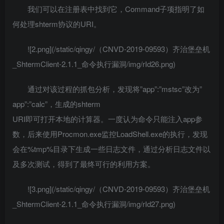
我们可以在注册表中找到它，Command子项指明了如
何处理shterm协议的URI。
![2.png](/static/qingy/（CNVD-2019-09593）齐治堡垒机
_ShtermClient-2.1.1_命令执行漏洞/img/rId26.png)
通过对该过程的抓包分析，发现将”app”:”mstsc”改为”
app”:”calc”，生成的shterm
URI即可打开本地的计算器。一度认为命令只能注入app参
数，后来使用Procmon.exe监控LoadShell.exe的执行，发现
会在%tmp%目录下生成一些日志文件，通过分析日志文件以
及多次测试，得到了最终可行的利用方案。
![3.png](/static/qingy/（CNVD-2019-09593）齐治堡垒机
_ShtermClient-2.1.1_命令执行漏洞/img/rId27.png)