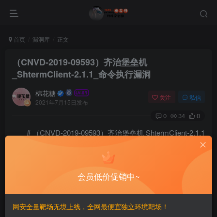
首页
漏洞库
正文
（CNVD-2019-09593）齐治堡垒机
_ShtermClient-2.1.1_命令执行漏洞
棉花糖
关注
私信
2021年7月15日发布
0
34
0
# （CNVD-2019-09593）齐治堡垒机 ShtermClient-2.1.1
命令执行漏洞
=====================
会员低价促销中~
一、漏洞简介
网安全量靶场无境上线，全网最便宜独立环境靶场！
————