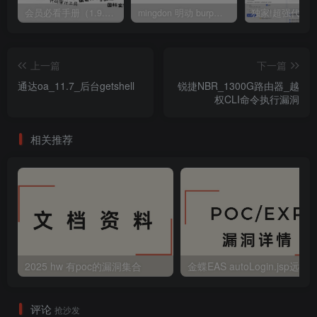
会员必看手册（1.9.0版本 26.4.5更新）
mingdon 明动 burp插件0.2.6版本 本地时间校验去除版
上一篇
下一篇
通达oa_11.7_后台getshell
锐捷NBR_1300G路由器_越
权CLI命令执行漏洞
相关推荐
2025 hw 有poc的漏洞集合
评论
抢沙发