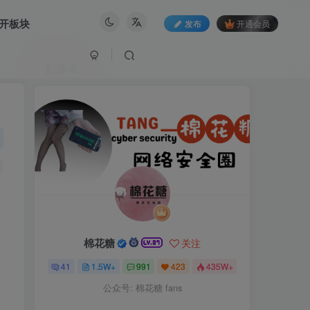
开板块
发布
开通会员
作者
棉花糖
关注
41
1.5W+
991
423
435W+
公众号: 棉花糖 fans