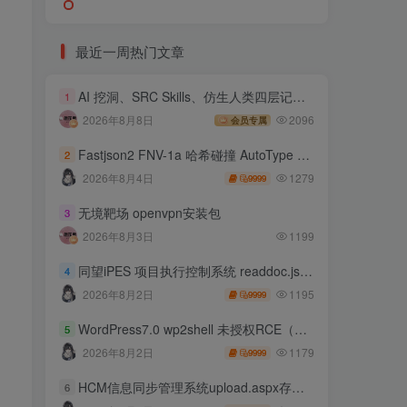
最近一周热门文章
AI 挖洞、SRC Skills、仿生人类四层记忆系统
1
2026年8月8日
2096
会员专属
Fastjson2 FNV-1a 哈希碰撞 AutoType 绕过远程代码执行
2
1279
2026年8月4日
9999
无境靶场 openvpn安装包
3
2026年8月3日
1199
同望iPES 项目执行控制系统 readdoc.jsp存在任意文件读取
4
1195
2026年8月2日
9999
WordPress7.0 wp2shell 未授权RCE（CVE-2026-63030 CVE-2026-60137）
5
1179
2026年8月2日
9999
HCM信息同步管理系统upload.aspx存在任意文件上传
6