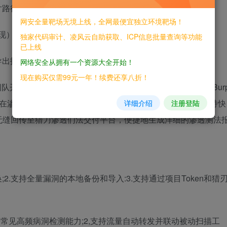
路径前缀为/image与平台保持一致
网安全量靶场无境上线，全网最便宜独立环境靶场！
复现）
独家代码审计、凌风云自助获取、ICP信息批量查询等功能
已上线
导出报告导致图片路径错误的bug
网络安全从拥有一个资源大全开始！
现在购买仅需99元一年！续费还享八折！
队开发，是一款专为云端猎刃渗透测试交付平台设计的线下Bur
在渗透测法过程中高效地识易和观法潜在的安全漏洞，并支持快
详细介绍
注册登陆
无缝回传至猎刀渗透们法交付平台，便捷地生成洋细的渗透测法
2.支持全量漏洞的本地备份和导入:3.支持通过项目Token和猎
stson等常见高频病洞检测能力;2,支持流量自动转发并联动被动扫描工