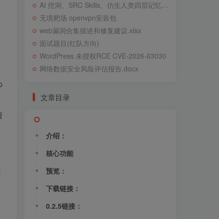
AI 挖洞、SRC Skills、仿生人类四层记忆系统
无境靶场 openvpn安装包
web漏洞合集描述和修复建议.xlsx
面试题目(红队方向)
WordPress 未授权RCE CVE-2026-63030
网络数据安全风险评估报告.docx
p
文章目录
报
介绍：
核心功能
预览：
刃
下载链接：
0.2.5链接：