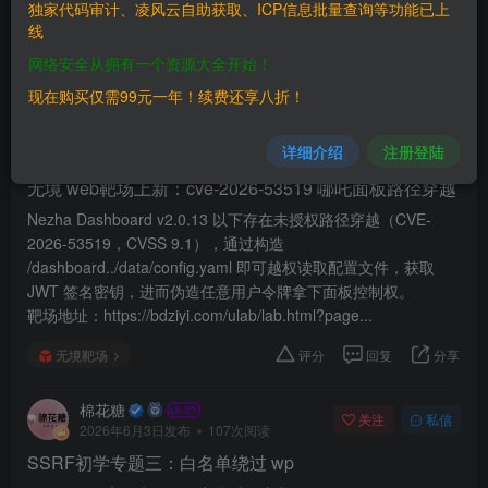
独家代码审计、凌风云自助获取、ICP信息批量查询等功能已上
章
15428
商品
51
收藏
0
板块
15
帖子
41
粉丝
424
线
网络安全从拥有一个资源大全开始！
发布
排序
41
现在购买仅需99元一年！续费还享八折！
棉花糖
关注
私信
详细介绍
注册登陆
2026年6月17日发布
201次阅读
无境 web靶场上新：cve-2026-53519 哪吒面板路径穿越
Nezha Dashboard v2.0.13 以下存在未授权路径穿越（CVE-
2026-53519，CVSS 9.1），通过构造
/dashboard../data/config.yaml 即可越权读取配置文件，获取
JWT 签名密钥，进而伪造任意用户令牌拿下面板控制权。
靶场地址：https://bdziyi.com/ulab/lab.html?page...
无境靶场
评分
回复
分享
棉花糖
关注
私信
2026年6月3日发布
107次阅读
SSRF初学专题三：白名单绕过 wp