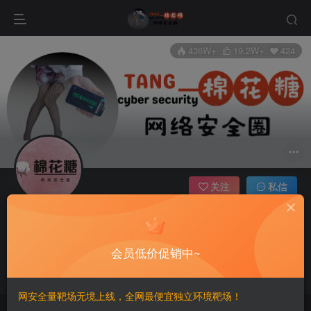
436W+
19.2W+
424
关注
私信
棉花糖
个人实名
15枚徽章
站长
UID
：1
会员低价促销中~
管理员
超级版主
公众号: 棉花糖 fans
网安全量靶场无境上线，全网最便宜独立环境靶场！