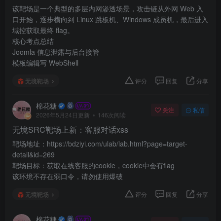
该靶场是一个典型的多层内网渗透场景，攻击链从外网 Web 入
口开始，逐步横向到 Linux 跳板机、Windows 成员机，最后进入
域控获取最终 flag。
核心考点总结
Joomla 信息泄露与后台接管
模板编辑写 WebShell
无境靶场
评分
回复
分享
棉花糖
关注
私信
2026年5月24日更新
146次阅读
无境SRC靶场上新：客服对话xss
靶场地址：https://bdziyi.com/ulab/lab.html?page=target-
detail&id=269
靶场目标：获取在线客服的cookie，cookie中会有flag
该环境不存在弱口令，请勿使用爆破
无境靶场
评分
回复
分享
棉花糖