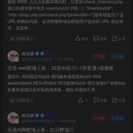
发现 SSRF 入口点在购买商品时，注意到 check_inventory.php
接口的请求体中包含 inventoryUrl 字段：{ "inventoryUrl":
"http://shop.ulab.com/stock.php?productId=1"}服务端返回了该
URL 的响应内容。这说明服务端会根据用户提供的 URL 发起请
求，这是典...
无境靶场
评分
回复
分享
棉花糖
关注
私信
2026年6月1日更新
197次阅读
无境 web靶场上新：JS逆向练习1-7关普通+混淆版
题目01 AES固定Key02 AES服务端获取Key03 RSA
woshinidie04 AES+RSA05 DES规律Key06 明文加签07 加签Key
在服务器端以及对应的混淆版，都在JS逆向分类
无境靶场
0
回复
分享
棉花糖
关注
私信
2026年5月26日发布
130次阅读
无境内网靶场上新：红日靶场三