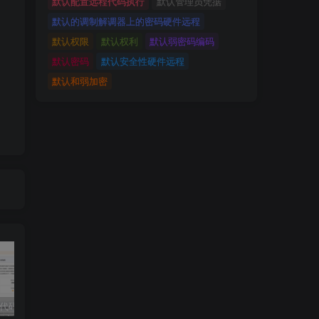
默认配置远程代码执行
默认管理员凭据
默认的调制解调器上的密码硬件远程
默认权限
默认权利
默认弱密码编码
默认密码
默认安全性硬件远程
默认和弱加密
独家!超强代码审计工具上线！免费会员等你来嫖！
2025 hw 有poc的漏洞集合
技术文章投稿兑换会员规则