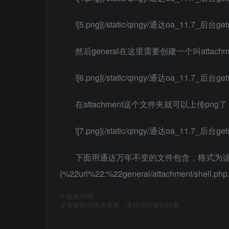
![5.png](/static/qingy/通达oa_11.7_后台gets
然后general在这里需要创建一个叫attac
![6.png](/static/qingy/通达oa_11.7_后台gets
在attachment这个文件夹就可以上传png了
![7.png](/static/qingy/通达oa_11.7_后台gets
下面用通达万年不变的文件包含，格式为这个`https://www
{%22url%22:%22general/attachment/shell.p
©
版权声明
文章版权归作者所有，未经允许请勿转载。