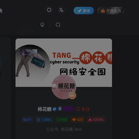
块
发布
开通会员
作者
棉花糖
关注
41
1.5W+
991
422
435W+
公众号: 棉花糖 fans