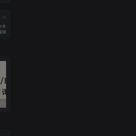
篇
_命令
漏洞
大华 evo-runs/v1.0/receive RCE
FineReport 帆软报表前台远程代码执行
wps 远程代码