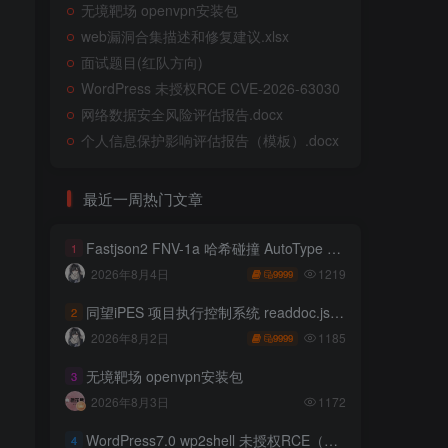
无境靶场 openvpn安装包
web漏洞合集描述和修复建议.xlsx
面试题目(红队方向)
WordPress 未授权RCE CVE-2026-63030
网络数据安全风险评估报告.docx
个人信息保护影响评估报告（模板）.docx
最近一周热门文章
Fastjson2 FNV-1a 哈希碰撞 AutoType 绕过远程代码执行
1
1219
2026年8月4日
9999
同望iPES 项目执行控制系统 readdoc.jsp存在任意文件读取
2
1185
2026年8月2日
9999
无境靶场 openvpn安装包
3
2026年8月3日
1172
WordPress7.0 wp2shell 未授权RCE（CVE-2026-63030 CVE-2026-60137）
4