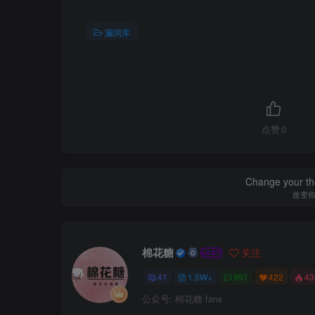
漏洞库
点赞
0
Change your th
改变
棉花糖
关注
41
1.5W+
991
422
4
公众号: 棉花糖 fans