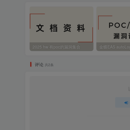
2025 hw 有poc的漏洞集合
评论
共2条