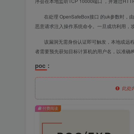
序会在本地监听TCP
10000端口
，并通过HT
在处理
OpenSafeBox接口
的uk参数时，
恶意请求注入操作系统命令。一旦成功利用，
该漏洞无需身份认证即可触发，本地或远
者需要预先获知目标计算机的用户名，以准确
poc：
此处
付费阅读