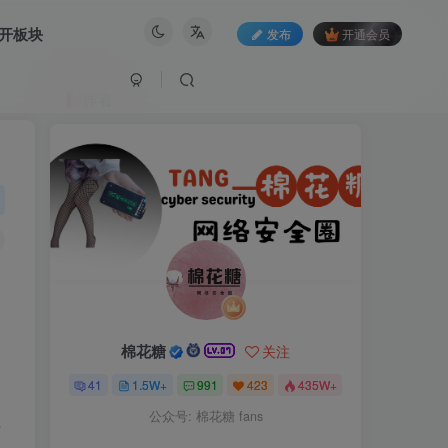
开板块
发布
开通会员
作者
棉花糖
关注
41
1.5W+
991
423
435W+
公众号: 棉花糖 fans
程