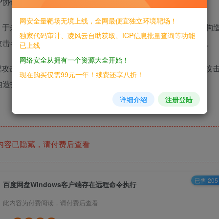
TP协议接收请求。
网安全量靶场无境上线，全网最便宜独立环境靶场！
由
于未对用户输入进行有效过滤和校验，导致攻击者可以通过构
独家代码审计、凌风云自助获取、ICP信息批量查询等功能
攻击者可在目标系统上远程执行任意命令，获取系统控制权限。
已上线
网络安全从拥有一个资源大全开始！
程攻击者均可利用，风险极高。但该漏洞存在一个限制条件：攻
现在购买仅需99元一年！续费还享八折！
构造指向百度网盘客户端安装目录的路径。
详细介绍
注册登陆
内容已隐藏，请付费后查看
已售 205
百度网盘Windows客户端存在远程命令执行
此内容为付费阅读，请付费后查看