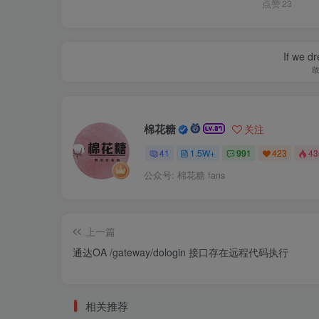
点赞
23
If we dr
棉花糖
关注
41
1.5W+
991
423
4
公众号: 棉花糖 fans
上一篇
通达OA /gateway/dologin 接口存在远程代码执行
相关推荐