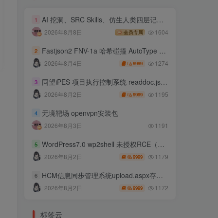
AI 挖洞、SRC Skills、仿生人类四层记忆系统
1
2026年8月8日
1604
会员专属
Fastjson2 FNV-1a 哈希碰撞 AutoType 绕过远程代码执行
2
1274
2026年8月4日
9999
同望iPES 项目执行控制系统 readdoc.jsp存在任意文件读取
3
1195
2026年8月2日
9999
无境靶场 openvpn安装包
4
2026年8月3日
1191
WordPress7.0 wp2shell 未授权RCE（CVE-2026-63030 CVE-2026-60137）
5
1179
2026年8月2日
9999
HCM信息同步管理系统upload.aspx存在任意文件上传
6
1172
2026年8月2日
9999
标签云