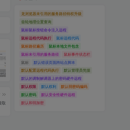
龙浏览器未引用的服务路径特权升级
齿轮地理位置查询
鼠标鼠标按钮命令注入远程
鼠标远程代码执行
鼠标远程代码
鼠标路径遍历
鼠标本地文件包含
鼠标未引用的服务路径
鼠标事件状态栏
鼠标
默认错误页面跨站点脚本
默认配置远程代码执行
默认管理员凭据
独家!超强代码审计工具上线！免费会员等你来嫖！
2025 hw 有poc的漏洞集合
技术文章投稿兑换会员规则
默认的调制解调器上的密码硬件远程
默认权限
默认权利
默认弱密码编码
篇
默认密码
默认安全性硬件远程
读取
默认和弱加密