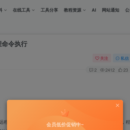
料
在线工具
工具分享
教程资源
AI
网站通知
公
程命令执行
关注
私信
2
2412
23
4
远程命令执行
漏洞。该漏洞存在于其默认安装的服务程序中，
会员低价促销中~