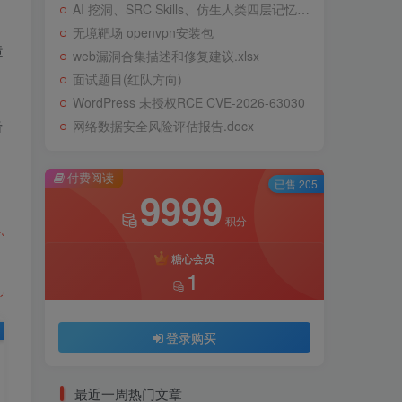
AI 挖洞、SRC Skills、仿生人类四层记忆系统
无境靶场 openvpn安装包
造
web漏洞合集描述和修复建议.xlsx
面试题目(红队方向)
WordPress 未授权RCE CVE-2026-63030
击
网络数据安全风险评估报告.docx
付费阅读
已售 205
9999
积分
糖心会员
1
登录购买
最近一周热门文章