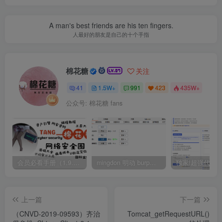
A man's best friends are his ten fingers.
人最好的朋友是自己的十个手指
棉花糖
关注
41
1.5W+
991
423
435W+
公众号: 棉花糖 fans
会员必看手册（1.9.0版本 26.4.5更新）
mingdon 明动 burp插件0.2.6版本 本地时间校验去除版
上一篇
下一篇
（CNVD-2019-09593）齐治
Tomcat_getRequestURL()