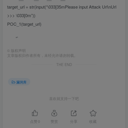
target_url = str(input(“\033[35mPlease input Attack Url\nUrl
>>> \033[0m”))
POC_1(target_url)
“`
©
版权声明
文章版权归作者所有，未经允许请勿转载。
THE END
漏洞库
喜欢就支持一下吧
点赞
0
赞赏
分享
收藏