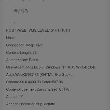
请求包为
“`
POST /WEB_VMS/LEVEL15/ HTTP/1.1
Host:
Connection: keep-alive
Content-Length: 73
Authorization: Basic
User-Agent: Mozilla/5.0 (Windows NT 10.0; Win64; x64)
AppleWebKit/537.36 (KHTML, like Gecko)
Chrome/90.0.4430.93 Safari/537.36
Content-Type: text/plain;charset=UTF-8
Accept: */*
Accept-Encoding: gzip, deflate