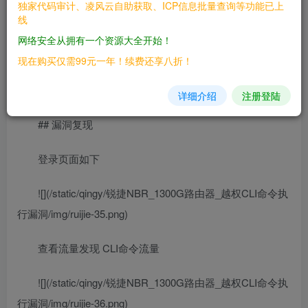
独家代码审计、凌风云自助获取、ICP信息批量查询等功能已上
线
> 锐捷NBR路由器
网络安全从拥有一个资源大全开始！
## FOFA
现在购买仅需99元一年！续费还享八折！
> title=”锐捷网络 –NBR路由器–登录界面”
详细介绍
注册登陆
## 漏洞复现
登录页面如下
![](/static/qingy/锐捷NBR_1300G路由器_越权CLI命令执
行漏洞/img/ruijie-35.png)
查看流量发现 CLI命令流量
![](/static/qingy/锐捷NBR_1300G路由器_越权CLI命令执
行漏洞/img/ruijie-36.png)