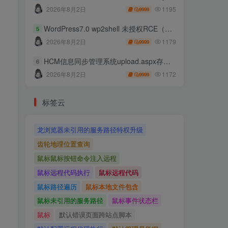
1195
2026年8月2日
9999
WordPress7.0 wp2shell 未授权RCE（CVE-2026-63030 CVE-2026-60137）
5
1179
2026年8月2日
9999
HCM信息同步管理系统upload.aspx存在任意文件上传
6
1172
2026年8月2日
9999
标签云
龙浏览器未引用的服务路径特权升级
齿轮地理位置查询
鼠标鼠标按钮命令注入远程
鼠标远程代码执行
鼠标远程代码
鼠标路径遍历
鼠标本地文件包含
鼠标未引用的服务路径
鼠标事件状态栏
鼠标
默认错误页面跨站点脚本