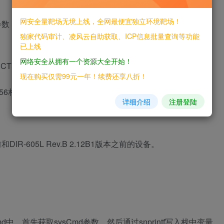
网安全量靶场无境上线，全网最便宜独立环境靶场！
定sysCmd参数，从而实现远程命令注入。
独家代码审计、凌风云自助获取、ICP信息批量查询等功能
已上线
网络安全从拥有一个资源大全开始！
CTS/DIR-619L/REVB/
现在购买仅需99元一年！续费还享八折！
056相同。
详细介绍
注册登陆
之前和DIR-605L Rev.B 2.12B1版本之前的设备。
Cmd中，首先获取sysCmd参数，然后通过snprintf写入栈中变量，