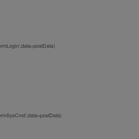
/formLogin’,data=postData)
m/formSysCmd’,data=postData)