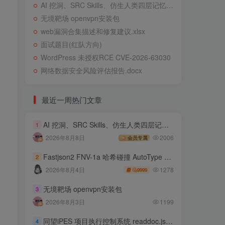
AI 挖洞、SRC Skills、仿生人类四层记忆系统
无境靶场 openvpn安装包
web漏洞合集描述和修复建议.xlsx
面试题目(红队方向)
WordPress 未授权RCE CVE-2026-63030
网络数据安全风险评估报告.docx
最近一周热门文章
AI 挖洞、SRC Skills、仿生人类四层记忆系统
1
2026年8月8日
2006
会员专属
Fastjson2 FNV-1a 哈希碰撞 AutoType 绕过远程代码执行
2
1278
2026年8月4日
9999
无境靶场 openvpn安装包
3
2026年8月3日
1199
同望iPES 项目执行控制系统 readdoc.jsp存在任意文件读取
4