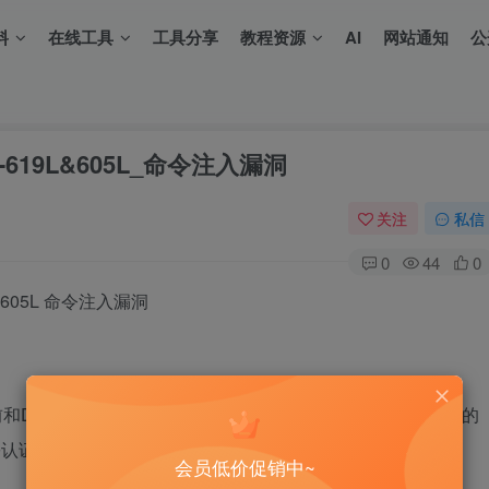
料
在线工具
工具分享
教程资源
AI
网站通知
公
DIR-619L&605L_命令注入漏洞
关注
私信
0
44
0
19L&605L 命令注入漏洞
之前和DIR-605L Rev.B 2.12B1版本之前的设备，在/bin/boa文件的
身份认证后可以通过访问
会员低价促销中~