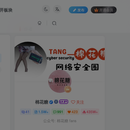
开板块
发布
开通会员
作者
棉花糖
关注
41
1.5W+
991
423
435W+
公众号: 棉花糖 fans