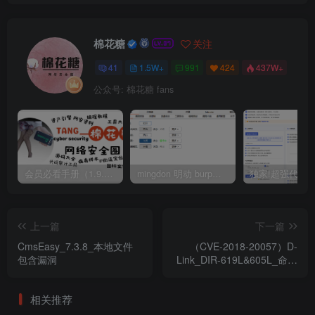
棉花糖
关注
41
1.5W+
991
424
437W+
公众号: 棉花糖 fans
会员必看手册（1.9.0版本 26.4.5更新）
mingdon 明动 burp插件0.2.6版本 本地时间校验去除版
上一篇
下一篇
CmsEasy_7.3.8_本地文件
（CVE-2018-20057）D-
包含漏洞
Link_DIR-619L&605L_命令
注入漏洞
相关推荐