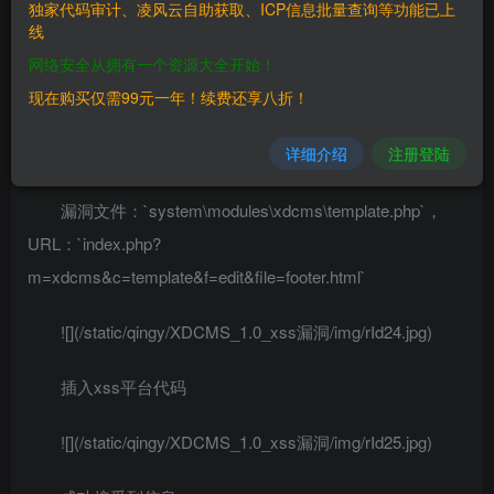
独家代码审计、凌风云自助获取、ICP信息批量查询等功能已上
————
线
网络安全从拥有一个资源大全开始！
XDCMS 1.0
现在购买仅需99元一年！续费还享八折！
三、复现过程
详细介绍
注册登陆
————
漏洞文件：`system\modules\xdcms\template.php`，
URL：`index.php?
m=xdcms&c=template&f=edit&file=footer.html`
![](/static/qingy/XDCMS_1.0_xss漏洞/img/rId24.jpg)
插入xss平台代码
![](/static/qingy/XDCMS_1.0_xss漏洞/img/rId25.jpg)