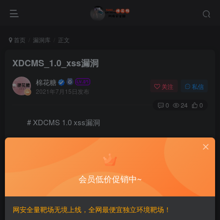
首页
漏洞库
正文
XDCMS_1.0_xss漏洞
棉花糖
关注
私信
2021年7月15日发布
0
24
0
# XDCMS 1.0 xss漏洞
=================
一、漏洞简介
会员低价促销中~
————
网安全量靶场无境上线，全网最便宜独立环境靶场！
二、漏洞影响