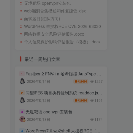
无境靶场 openvpn安装包
web漏洞合集描述和修复建议.xlsx
面试题目(红队方向)
WordPress 未授权RCE CVE-2026-63030
网络数据安全风险评估报告.docx
个人信息保护影响评估报告（模板）.docx
最近一周热门文章
Fastjson2 FNV-1a 哈希碰撞 AutoType 绕过远程代码执行
1
1227
2026年8月4日
9999
同望iPES 项目执行控制系统 readdoc.jsp存在任意文件读取
2
1191
2026年8月2日
9999
无境靶场 openvpn安装包
3
2026年8月3日
1174
WordPress7.0 wp2shell 未授权RCE（CVE-2026-63030 CVE-2026-60137）
4