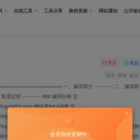
料
在线工具
工具分享
教程资源
网站通知
公开板
关注
私信
0
8
0
====================== 一、漏洞简介 ------------ 二、漏洞影
、复现过程 ------------ ### 漏洞分析 ![]
img/rId25.png) 继续看fetch函数 ![]
mg/rId26.png) 追踪\_eval函数 ![]
漏洞/img/rId27.png) \$position\_style变量来源于数据库中的查询结构
会员低价促销中~
_代码执行漏洞/img/rId28.png) 然后我们继续构造SQL注入，因为这段sql操作