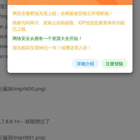
注释来配合num进行union查询 ![]
网安全量靶场无境上线，全网最便宜独立环境靶场！
/rId29.png) payload SELECT a.ad_id, a.position_id,
独家代码审计、凌风云自助获取、ICP信息批量查询等功能
, p.ad_width, p.ad_height, p.position_style, RAND() AS rnd
已上线
cshop27`.`ecs_ad_position` AS p ON a.position_id =
网络安全从拥有一个资源大全开始！
_time <= '1535678679' AND end_time >= ‘1535678679’ AND
现在购买仅需99元一年！续费还享八折！
n select 1,2,3,4,5,6,7,8,9,10– –
详细介绍
注册登陆
行漏洞/img/rId30.png)
5,6,7,8,9,10– -就能绕过了
行漏洞/img/rId31.png)