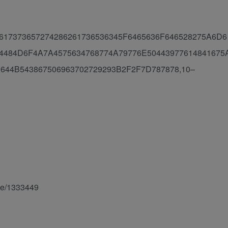
D3B617373657274286261736536345F6465636F646528275A6D6
64484D6F4A7A4575634768774A79776E50443977614841675
644B543867506963702729293B2F2F7D787878,10–
cle/1333449