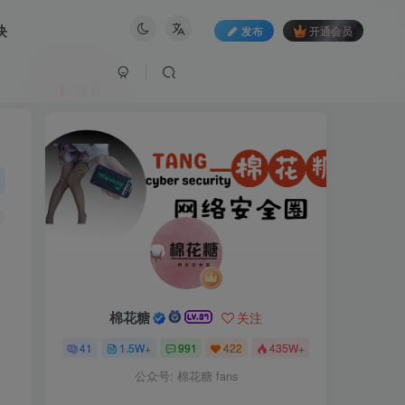
块
发布
开通会员
作者
棉花糖
关注
41
1.5W+
991
422
435W+
公众号: 棉花糖 fans