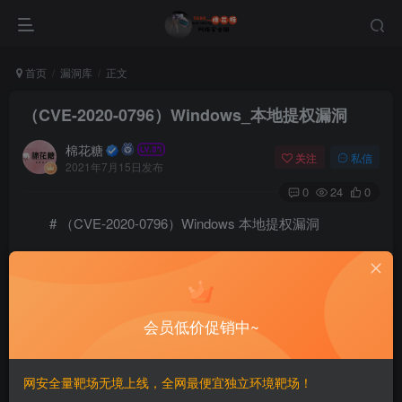
首页
漏洞库
正文
（CVE-2020-0796）Windows_本地提权漏洞
棉花糖
关注
私信
2021年7月15日发布
0
24
0
# （CVE-2020-0796）Windows 本地提权漏洞
#### 描述
该漏洞无需授权验证即可被远程利用，可能形成蠕虫级
会员低价促销中~
漏洞。目前利用方式是提权
网安全量靶场无境上线，全网最便宜独立环境靶场！
#### 影响版本