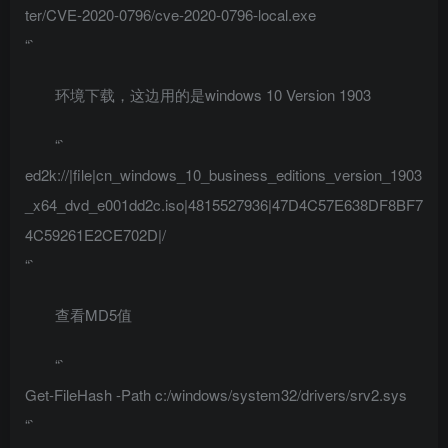
ter/CVE-2020-0796/cve-2020-0796-local.exe
“`
环境下载，这边用的是windows 10 Version 1903
“`
ed2k://|file|cn_windows_10_business_editions_version_1903
_x64_dvd_e001dd2c.iso|4815527936|47D4C57E638DF8BF7
4C59261E2CE702D|/
“`
查看MD5值
“`
Get-FileHash -Path c:/windows/system32/drivers/srv2.sys
“`