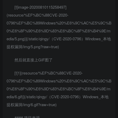
[![image-20200810115258497]
(resource/%EF%BC%88CVE-2020-
0796%EF%BC%89Windows%20%E6%9C%AC%E5%9C%B
0%E6%8F%90%E6%9D%83%E6%BC%8F%E6%B4%9E/m
edia/5.png)](/static/qingy/（CVE-2020-0796）Windows_本地
提权漏洞/img/5.png?raw=true)
然后就直接上GIF图了
[![1](resource/%EF%BC%88CVE-2020-
0796%EF%BC%89Windows%20%E6%9C%AC%E5%9C%B
0%E6%8F%90%E6%9D%83%E6%BC%8F%E6%B4%9E/m
edia/6.gif)](/static/qingy/（CVE-2020-0796）Windows_本地
提权漏洞/img/6.gif?raw=true)
#### 项目来源