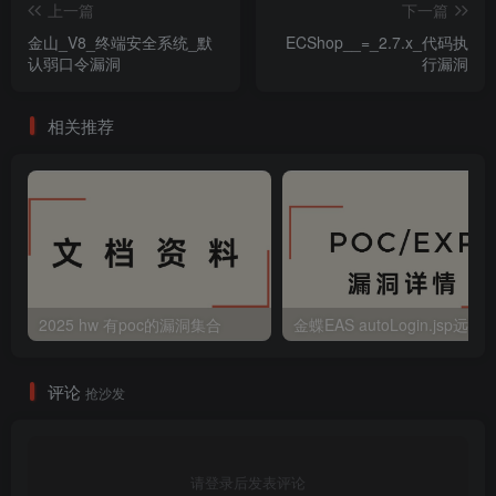
上一篇
下一篇
金山_V8_终端安全系统_默
ECShop__=_2.7.x_代码执
认弱口令漏洞
行漏洞
相关推荐
2025 hw 有poc的漏洞集合
评论
抢沙发
请登录后发表评论