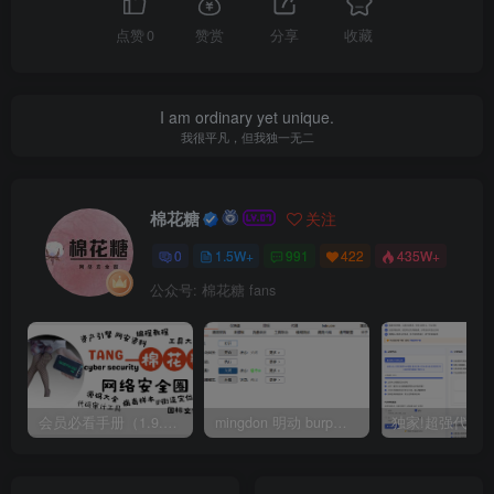
点赞
0
赞赏
分享
收藏
I am ordinary yet unique.
我很平凡，但我独一无二
棉花糖
关注
0
1.5W+
991
422
435W+
公众号: 棉花糖 fans
会员必看手册（1.9.0版本 26.4.5更新）
mingdon 明动 burp插件0.2.6版本 本地时间校验去除版