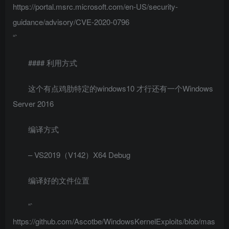
https://portal.msrc.microsoft.com/en-US/security-
guidance/advisory/CVE-2020-0796
“`
#### 利用方式
这个有点鸡肋特定的windows10 才行还有一个Windows
Server 2016
编译方式
– VS2019（V142）X64 Debug
编译好的文件位置
“`
https://github.com/Ascotbe/WindowsKernelExploits/blob/mas