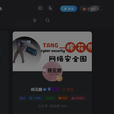
块
发布
开通会员
作者
棉花糖
关注
0
1.5W+
991
423
435W+
公众号: 棉花糖 fans