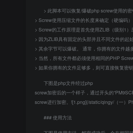
> 此脚本可以恢复/爆破php screw使用的
> Screw使用压缩文件的长度来确定（硬编码
> Screw的工作原理是首先使用ZLIB（级
> 因为ZLIB具有固定的头部并且不同文件的
> 其余字节可以爆破。 通常，你拥有的文件
> 当然，所有文件都必须使用相同的PHP Scr
> 如果你拥有的文件足够多，则可直接恢复密
下图是php文件经过php
screw加密后的一个样子，通过开头的”PM9SC
screw进行加密。![1.png](/static/qingy/（一）
### 使用方法
下图是使用方法，解密成功后，会在相同目录下