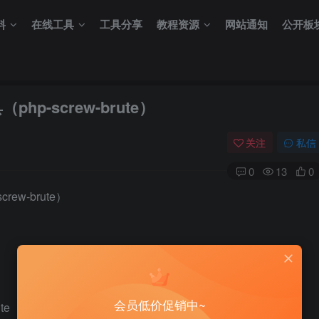
料
在线工具
工具分享
教程资源
网站通知
公开板
hp-screw-brute）
关注
私信
0
13
0
rew-brute）
会员低价促销中~
te