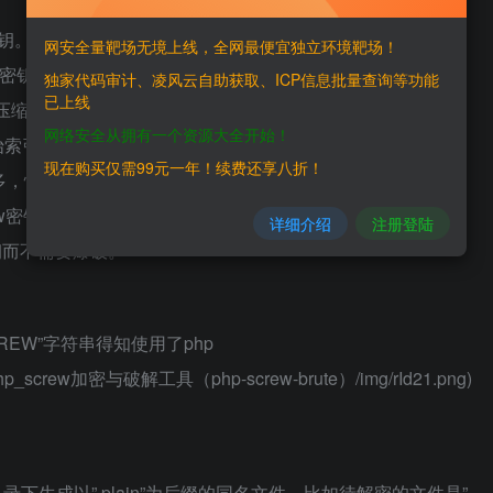
密钥。PHP
网安全量靶场无境上线，全网最便宜独立环境靶场！
）密钥的起始索引。PHP
独家代码审计、凌风云自助获取、ICP信息批量查询等功能
已上线
别1）压缩PHP文件，然后按位取反，再与密钥进行异或。
网络安全从拥有一个资源大全开始！
起始索引不同，所以可以恢复密钥的一部分，
现在购买仅需99元一年！续费还享八折！
越多，恢复密钥的速度就越快。
ew密钥进行加密。
详细介绍
注册登陆
钥而不需要爆破。
REW”字符串得知使用了php
Php_screw加密与破解工具（php-screw-brute）/img/rId21.png)
生成以”.plain”为后缀的同名文件。比如待解密的文件是”