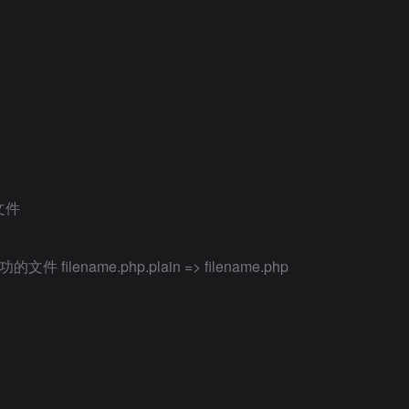
P文件
件 filename.php.plain => filename.php