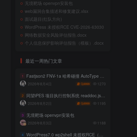
无境靶场 openvpn安装包
web漏洞合集描述和修复建议.xlsx
面试题目(红队方向)
WordPress 未授权RCE CVE-2026-63030
网络数据安全风险评估报告.docx
个人信息保护影响评估报告（模板）.docx
最近一周热门文章
Fastjson2 FNV-1a 哈希碰撞 AutoType 绕过远程代码执行
1
1270
2026年8月4日
9999
同望iPES 项目执行控制系统 readdoc.jsp存在任意文件读取
2
1195
2026年8月2日
9999
无境靶场 openvpn安装包
3
2026年8月3日
1188
WordPress7.0 wp2shell 未授权RCE（CVE-2026-63030 CVE-2026-60137）
4