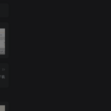
独家!超强代码审计工具上线！免费会员等你来嫖！
2025 hw 有poc的漏洞集合
技术文章投稿兑换会员规则
篇
下载