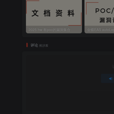
2025 hw 有poc的漏洞集合
评论
抢沙发