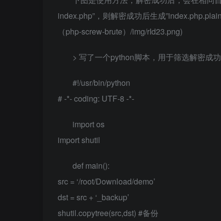
index.php”，则解密成功后生成”index.php.plai
（php-screw-brute）/img/rId23.png)
> 写了一个python脚本，用于筛选解密成功
#!/usr/bin/python
# -*- coding: UTF-8 -*-
import os
import shutil
def main():
src = ‘/root/Download/demo’
dst = src + ‘_backup’
shutil.copytree(src,dst) #备份