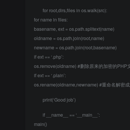
for root,dirs,files in os.walk(src):
for name in files:
basename, ext = os.path.splitext(name)
oldname = os.path.join(root,name)
newname = os.path.join(root,basename)
if ext == ‘.php’:
os.remove(oldname) #删除原来的加密的PH
if ext == ‘.plain’:
os.rename(oldname,newname) #重命名解密成功的文
print(‘Good job’)
if __name__ == ‘__main__’:
main()