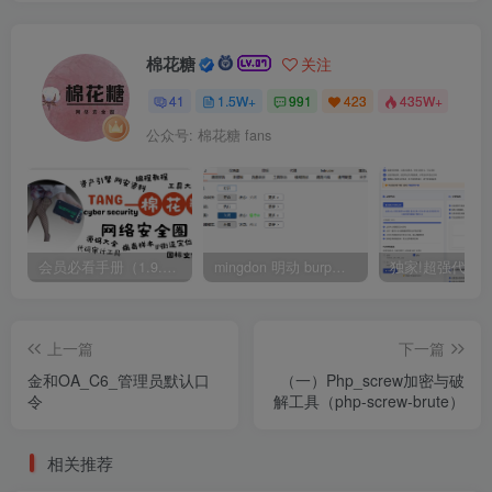
棉花糖
关注
41
1.5W+
991
423
435W+
公众号: 棉花糖 fans
会员必看手册（1.9.0版本 26.4.5更新）
mingdon 明动 burp插件0.2.6版本 本地时间校验去除版
上一篇
下一篇
金和OA_C6_管理员默认口
（一）Php_screw加密与破
令
解工具（php-screw-brute）
相关推荐