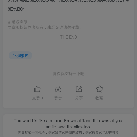
8E%B0/
©
版权声明
文章版权归作者所有，未经允许请勿转载。
THE END
漏洞库
喜欢就支持一下吧
点赞
0
赞赏
分享
收藏
The world is like a mirror: Frown at itand it frowns at you;
smile, and it smiles too.
世界犹如一面镜子：朝它皱眉它就朝你皱眉，朝它微笑它也吵你微笑