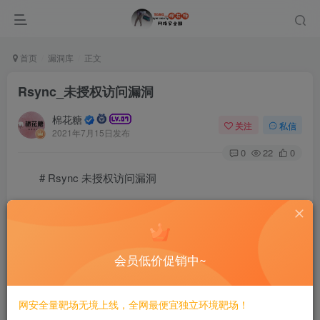
首页
漏洞库
正文
Rsync_未授权访问漏洞
棉花糖
关注
私信
2021年7月15日发布
0
22
0
# Rsync 未授权访问漏洞
====================
一、漏洞简介
会员低价促销中~
————
网安全量靶场无境上线，全网最便宜独立环境靶场！
rsync是Linux下一款数据备份工具，支持通过rsync协