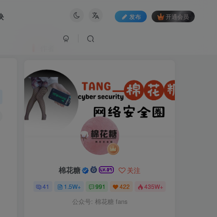
块
发布
开通会员
作者
棉花糖
关注
41
1.5W+
991
422
435W+
公众号: 棉花糖 fans