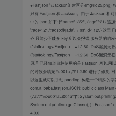
+Fastjson与Jackson组建区分/img/rId25.png)
只有 Fastjson 和 Jackson。由于 Jackson
中的 json 如下: {\"name\":\"S\", \"age\":21} 
\"age\":21,\"agsbdkjada\_\_ss\_d\":123
齐,只能少不能多 key,所以会报错,服务器的响应包中
(/static/qingy/Fastjson__=1.2.60_DoS漏洞无
(/static/qingy/Fastjson__=1.2.60_DoS漏
原理 已经知道目标使用的是 Fastjson ,可以用以下 
的时候会填充 \\u001a ,在1.2.60 进行了修复,
以这里就可以手动 padding ,构造一个特殊的字符串 \\x\
com.alibaba.fastjson.JSON; public class Main { p
{\"a\":\"\\x\u001a\u001a\"}"; System.out.printl
System.out.println(o.getClass()); } } Fastjson \
4.0.0