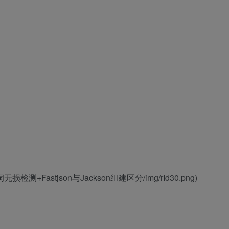
_DoS漏洞无损检测+Fastjson与Jackson组建区分/img/rId30.png)