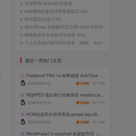
无境靶场 openvpn安装包
web漏洞合集描述和修复建议.xlsx
面试题目(红队方向)
WordPress 未授权RCE CVE-2026-63030
对
网络数据安全风险评估报告.docx
个人信息保护影响评估报告（模板）.docx
最近一周热门文章
值
Fastjson2 FNV-1a 哈希碰撞 AutoType 绕过远程代码执行
1
所
1186
2026年8月4日
9999
同望iPES 项目执行控制系统 readdoc.jsp存在任意文件读取
2
1172
2026年8月2日
9999
HCM信息同步管理系统upload.aspx存在任意文件上传
3
1164
2026年8月2日
9999
WordPress7.0 wp2shell 未授权RCE（CVE-2026-63030 CVE-2026-60137）
4