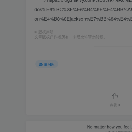
dos%E6%BC%8F%E6%B4%9E%E4%BB%A5
on%E4%B8%8Ejackson%E7%BB%84%E4%
©
版权声明
文章版权归作者所有，未经允许请勿转载。
漏洞库
点赞
0
No matter how you feel,
无论你现在感觉如