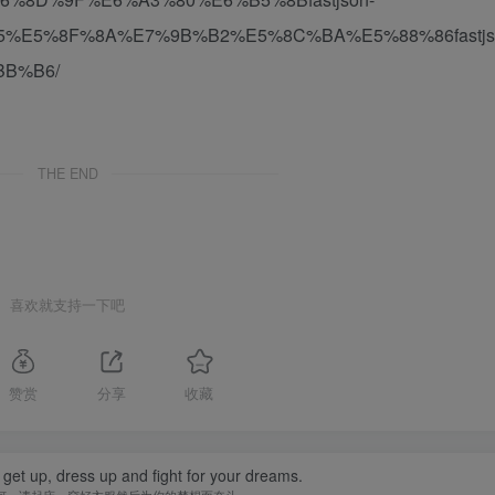
%E5%8F%8A%E7%9B%B2%E5%8C%BA%E5%88%86fastjs
BB%B6/
THE END
喜欢就支持一下吧
赞赏
分享
收藏
 get up, dress up and fight for your dreams.
何，请起床、穿好衣服然后为你的梦想而奋斗