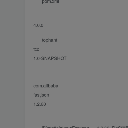
pom.xml
4.0.0
tophant
tcc
1.0-SNAPSHOT
com.alibaba
fastjson
1.2.60
![](/static/qingy/Fastjson__=1.2.60