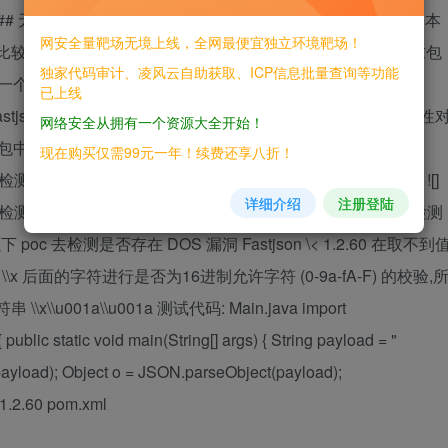
 ### 无回显，盲区分 Fastjson 和 Jackson Java 系 Json 处理基本
网安全量靶场无境上线，全网最便宜独立环境靶场！
 相对比较严格, 这里可以很好分辨出 Fastjson 和 Jackson 如果请求包
独家代码审计、凌风云自助获取、ICP信息批量查询等功能
追加一个随机 key ,修改 json 为 {\"name\":\"S\",
已上线
} 这里 Fastjson 是不会报错的, Jackson 因为强制 key 与 javabean 属性
网络安全从拥有一个资源大全开始！
多少会有异常回显 Fastjson： ![]
现在购买仅需99元一年！续费还享八折！
损检测+Fastjson与Jackson组建区分/img/rId27.png) Jackson： ![]
详细介绍
注册登陆
洞无损检测+Fastjson与Jackson组建区分/img/rId28.png) ### 无损检测
poc 去检测是否存在 DOS 漏洞 Fastjson \< 1.2.60 在取不到
 对 \\x 后面的字符进行是否为16进制允许字符 (0-9a-fA-F) 的校验,
\u001a\\u001a 测试代码: Main.java import
ublic static void main(String[] args) { String payload = "
n(payload); Object o = JSON.parseObject(payload);
< 1.2.60 pom.xml