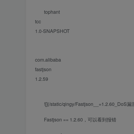
tophant
tcc
1.0-SNAPSHOT
com.alibaba
fastjson
1.2.59
![](/static/qingy/Fastjson__=1.2.60
Fastjson == 1.2.60，可以看到报错