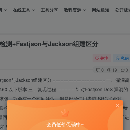
料
在线工具
工具分享
教程资源
网站通知
公开板
无损检测+Fastjson与Jackson组建区分
关注
私信
0
19
0
astjson与Jackson组建区分 ==================== 一、漏洞简
son 1.2.60 以下版本 三、复现过程 ------------ 针对Fastjson DoS 漏洞的
请求包，就会有一个时间延迟，但是部分使用者或 SRC平台对
 Fastjson DoS 漏洞的方法。 首先有以下几种情况： ###
原始报错回显 如果站点有原始报错回显，可以用不闭合花括号的方式进
会员低价促销中~
static/qingy/Fastjson__=1.2.60_DoS漏洞无损检测