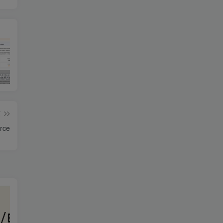
独家!超强代码审计工具上线！免费会员等你来嫖！
2025 hw 有poc的漏洞集合
技术文章投稿兑换会员规则
篇
rce