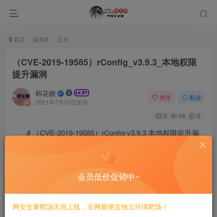
首页
漏洞库
正文
（CVE-2019-19585）rConfig_v3.9.3_本地权限
提升漏洞
棉花糖
关注
私信
2021年7月15日发布
0
16
0
# （CVE-2019-19585）rConfig v3.9.3 本地权限提升漏
洞
=========
会员低价促销中~
一、漏洞简介
网安全量靶场无境上线，全网最便宜独立环境靶场！
————