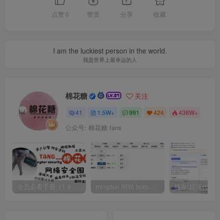
点赞
0
赞赏
分享
收藏
I am the luckiest person in the world.
我是世界上最幸运的人
棉花糖
关注
41
1.5W+
991
424
436W+
公众号: 棉花糖 fans
会员必看手册（1.9.0版本 26.4.5更新）
mingdon 明动 burp插件0.2.6版本 本地时间校验去除版