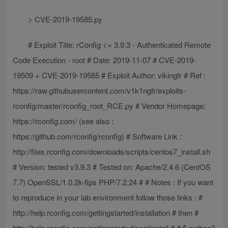
> CVE-2019-19585.py
# Exploit Title: rConfig <= 3.9.3 - Authenticated Remote
Code Execution - root # Date: 2019-11-07 # CVE-2019-
19509 + CVE-2019-19585 # Exploit Author: vikingfr # Ref :
https://raw.githubusercontent.com/v1k1ngfr/exploits-
rconfig/master/rconfig_root_RCE.py # Vendor Homepage:
https://rconfig.com/ (see also :
https://github.com/rconfig/rconfig) # Software Link :
http://files.rconfig.com/downloads/scripts/centos7_install.sh
# Version: tested v3.9.3 # Tested on: Apache/2.4.6 (CentOS
7.7) OpenSSL/1.0.2k-fips PHP/7.2.24 # # Notes : If you want
to reproduce in your lab environment follow those links : #
http://help.rconfig.com/gettingstarted/installation # then #
http://help.rconfig.com/gettingstarted/postinstall # # $ python3