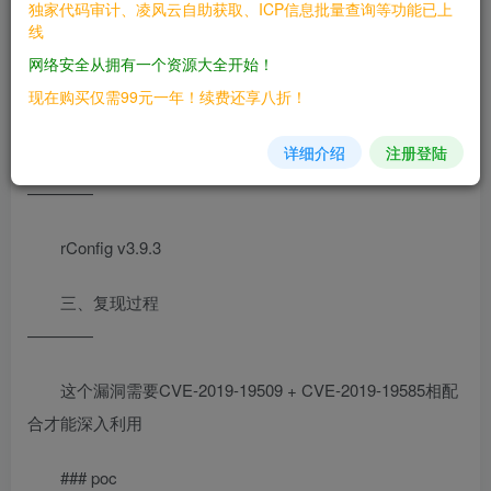
独家代码审计、凌风云自助获取、ICP信息批量查询等功能已上
线
rConfig是一款开源的网络配置管理实用程序。 rConfig
网络安全从拥有一个资源大全开始！
3.9.3版本中存在安全漏洞。攻击者可利用该漏洞绕过本地安
现在购买仅需99元一年！续费还享八折！
全限制。
详细介绍
注册登陆
二、漏洞影响
————
rConfig v3.9.3
三、复现过程
————
这个漏洞需要CVE-2019-19509 + CVE-2019-19585相配
合才能深入利用
### poc