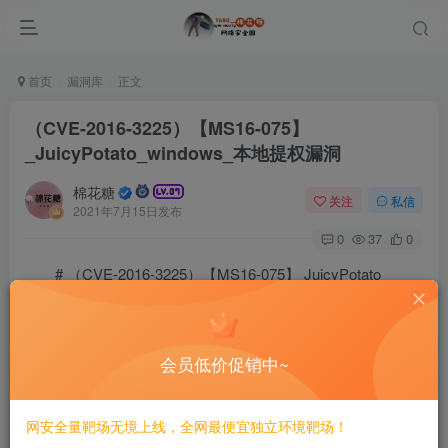
首页
漏洞库
正文
（CVE-2016-3225）【MS16-075】
_JuicyPotato_windows_本地提权漏洞
棉花糖
关注
私信
2021年7月15日发布
0
37
0
# （CVE-2016-3225）【MS16-075】 JuicyPotato
windows 本地提权漏洞
JuicyPotato是一款Windows提权工具，称为烂土豆，漏
会员低价促销中~
洞编号为MS16-075
网安全量靶场无境上线，全网最便宜独立环境靶场！
官方地址：https://github.com/ohpe/juicy-potato