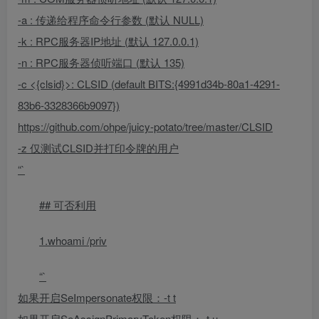
-a
: 传递给程序命令行参数 (默认 NULL)
-k
: RPC服务器IP地址 (默认 127.0.0.1)
-n
: RPC服务器侦听端口 (默认 135)
-c <{clsid}>: CLSID (default BITS:{4991d34b-80a1-4291-
83b6-3328366b9097})
https://github.com/ohpe/juicy-potato/tree/master/CLSID
-z 仅测试CLSID并打印令牌的用户
“`
## 可否利用
1.whoami /priv
“`
如果开启SeImpersonate权限：-t t
如果开启SeAssignPrimaryToken权限：-t u