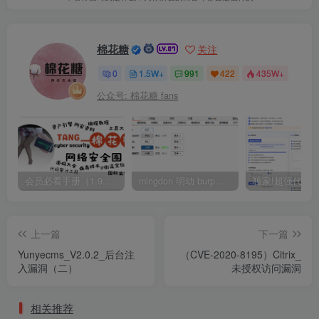
棉花糖
关注
0
1.5W+
991
422
435W+
公众号: 棉花糖 fans
会员必看手册（1.9.0版本 26.4.5更新）
mingdon 明动 burp插件0.2.6版本 本地时间校验去除版
上一篇
下一篇
Yunyecms_V2.0.2_后台注
（CVE-2020-8195）Citrix_
入漏洞（二）
未授权访问漏洞
相关推荐