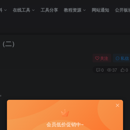
料
在线工具
工具分享
教程资源
网站通知
公开板
洞（二）
关注
私信
0
37
0
=
会员低价促销中~