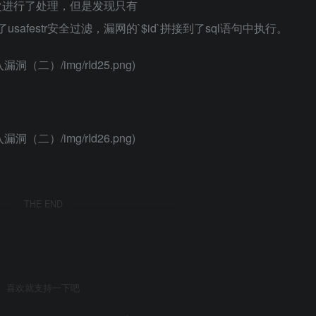
对参数依次进行了处理，但是发现只有
ame`进行了usafestr安全过滤，漏网的`$id`拼接到了sql语句中执行。
台注入漏洞（二）/img/rId25.png)
台注入漏洞（二）/img/rId26.png)
THE END
喜欢就支持一下吧