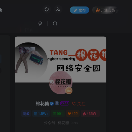
块
发布
开通会员
作者
棉花糖
关注
0
1.5W+
991
422
435W+
公众号: 棉花糖 fans