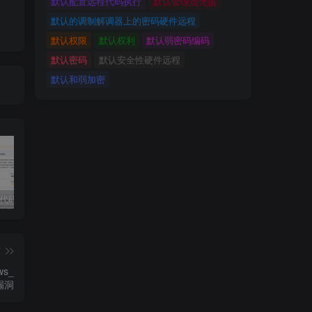
默认配置远程代码执行
默认管理员凭据
默认的调制解调器上的密码硬件远程
默认权限
默认权利
默认弱密码编码
默认密码
默认安全性硬件远程
默认和弱加密
独家!超强代码审计工具上线！免费会员等你来嫖！
2025 hw 有poc的漏洞集合
技术文章投稿兑换会员规则
篇
ws_
漏洞