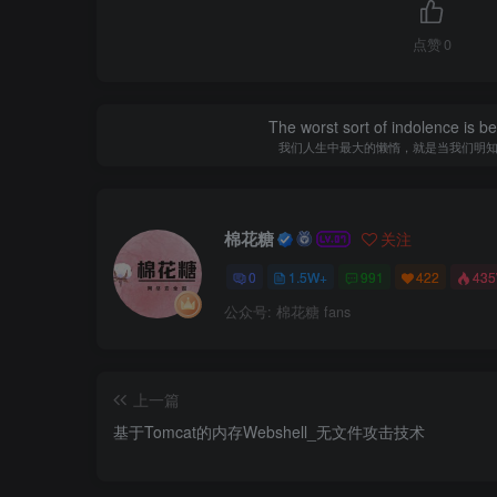
点赞
0
The worst sort of indolence is be
我们人生中最大的懒惰，就是当我们明
棉花糖
关注
0
1.5W+
991
422
43
公众号: 棉花糖 fans
上一篇
基于Tomcat的内存Webshell_无文件攻击技术