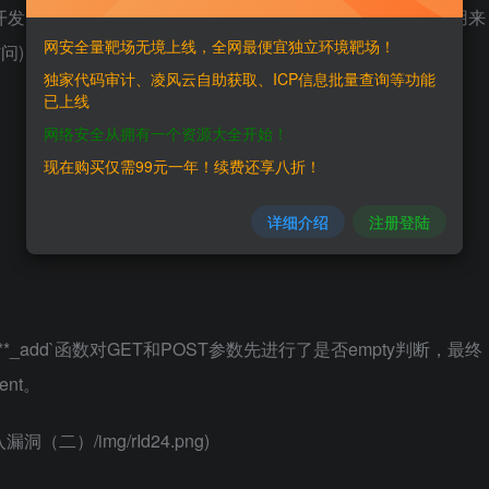
开发的一款专门用于中小企业网站建设的PHP开源CMS，可用来
网安全量靶场无境上线，全网最便宜独立环境靶场！
访问)，后台功能强大，安全稳定，操作简单。
独家代码审计、凌风云自助获取、ICP信息批量查询等功能
已上线
网络安全从拥有一个资源大全开始！
现在购买仅需99元一年！续费还享八折！
详细介绍
注册登陆
`***_add`函数对GET和POST参数先进行了是否empty判断，最终
ent。
台注入漏洞（二）/img/rId24.png)