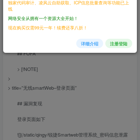
独家代码审计、凌风云自助获取、ICP信息批量查询等功能已上
## 漏洞影响
线
网络安全从拥有一个资源大全开始！
> [!NOTE]
现在购买仅需99元一年！续费还享八折！
>
> 锐捷网络股份有限公司 无线smartweb管理系统
详细介绍
注册登陆
## FOFA
> [!NOTE]
>
> title=”无线smartWeb–登录页面”
## 漏洞复现
登录页面如下
![](/static/qingy/锐捷Smartweb管理系统_密码信息泄露