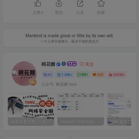
点赞
0
赞赏
分享
收藏
Mankind is made great or little by its own will.
一个人伟大或渺小，取决于他的意志力
棉花糖
关注
41
1.5W+
991
422
435W+
公众号: 棉花糖 fans
会员必看手册（1.9.0版本 26.4.5更新）
mingdon 明动 burp插件0.2.6版本 本地时间校验去除版