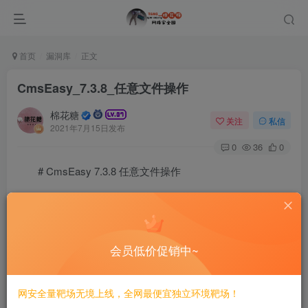
首页
漏洞库
正文
CmsEasy_7.3.8_任意文件操作
棉花糖
关注
私信
2021年7月15日发布
0
36
0
# CmsEasy 7.3.8 任意文件操作
==========================
一、漏洞简介
会员低价促销中~
————
网安全量靶场无境上线，全网最便宜独立环境靶场！
二、漏洞影响