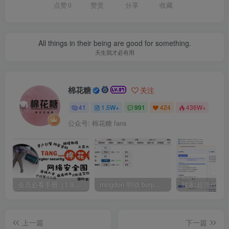
点赞
0
赞赏
分享
收藏
All things in their being are good for something.
天生我才必有用
棉花糖
关注
41
1.5W+
991
424
436W+
公众号: 棉花糖 fans
会员必看手册（1.9.0版本 26.4.5更新）
mingdon 明动 burp插件0.2.6版本 本地时间校验去除版
上一篇
下一篇