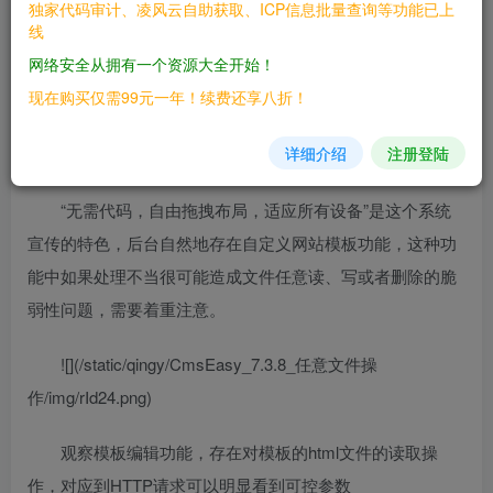
独家代码审计、凌风云自助获取、ICP信息批量查询等功能已上
————
线
网络安全从拥有一个资源大全开始！
CmsEasy 7.3.8
现在购买仅需99元一年！续费还享八折！
三、复现过程
详细介绍
注册登陆
————
“无需代码，自由拖拽布局，适应所有设备”是这个系统
宣传的特色，后台自然地存在自定义网站模板功能，这种功
能中如果处理不当很可能造成文件任意读、写或者删除的脆
弱性问题，需要着重注意。
![](/static/qingy/CmsEasy_7.3.8_任意文件操
作/img/rId24.png)
观察模板编辑功能，存在对模板的html文件的读取操
作，对应到HTTP请求可以明显看到可控参数