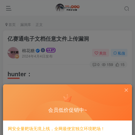
首页
漏洞库
正文
亿赛通电子文档任意文件上传漏洞
棉花糖
关注
私信
2024年4月4日发布
0
159
15
hunter：
app.
name
=
"ESAFENET 亿赛通文档安全管理系统"
poc
会员低价促销中~
网安全量靶场无境上线，全网最便宜独立环境靶场！
此处内容已隐藏，糖心会员可见