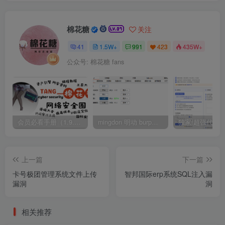
棉花糖
关注
41
1.5W+
991
423
435W+
公众号: 棉花糖 fans
会员必看手册（1.9.0版本 26.4.5更新）
mingdon 明动 burp插件0.2.6版本 本地时间校验去除版
上一篇
下一篇
卡号极团管理系统文件上传
智邦国际erp系统SQL注入漏
漏洞
洞
相关推荐