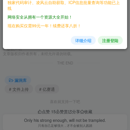
独家代码审计、凌风云自助获取、ICP信息批量查询等功能已上
请登录后查看特权
线
网络安全从拥有一个资源大全开始！
现在购买仅需99元一年！续费还享八折！
[/hidecontent]
详细介绍
注册登陆
©
版权声明
文章版权归作者所有，未经允许请勿转载。
THE END
漏洞库
# 文件上传
# 亿赛通
喜欢就支持一下吧
点赞
15
赞赏
分享
收藏
Only his strong enough, will not be trampled.
只有自己足够强大，才不会被别人践踏