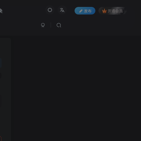
块
发布
开通会员