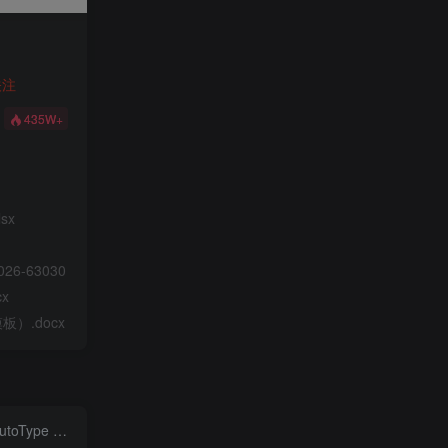
关注
435W+
sx
26-63030
x
）.docx
 绕过远程代码执行