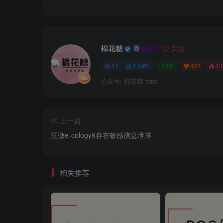
棉花糖
关注
41
1.5W+
991
422
4
公众号: 棉花糖 fans
上一篇
泛微e-cology9存在敏感信息泄露
相关推荐