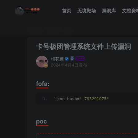
首页
无境靶场
漏洞库
文档资
首页
漏洞库
正文
卡号极团管理系统文件上传漏洞
棉花糖
2024年4月4日发布
fofa:
icon_hash=
"-795291075"
poc