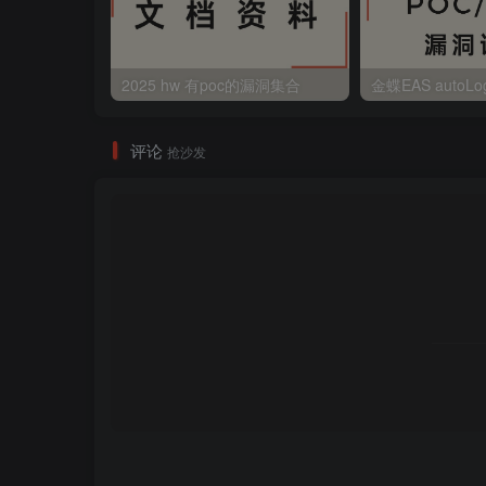
2025 hw 有poc的漏洞集合
评论
抢沙发