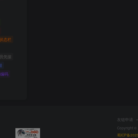
状态栏
员凭据
程
码编码
友链申请
Copyright ©
蜀ICP备2025