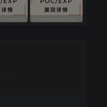
大华 evo-runs/v1.0/receive RCE
FineReport 帆软报表前台远程代码执行
wps 远程代码