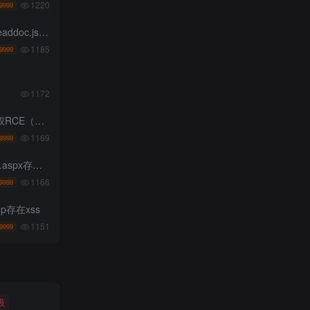
1220
9999
p存在任意文件读取
1185
9999
1172
E-2026-60137）
1169
9999
任意文件上传
1166
9999
p存在xss
1151
9999
级