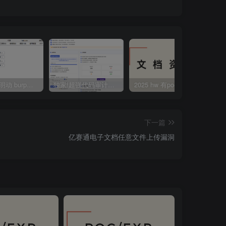
mingdon 明动 burp插件0.2.6版本 本地时间校验去除版
独家!超强代码审计工具上线！免费会员等你来嫖！
2025 hw 有poc的漏洞集合
下一篇
亿赛通电子文档任意文件上传漏洞