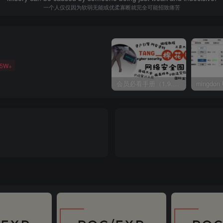
一个人仅仅因为软弱无能或优柔寡断就完全可能招致痛苦
35W+
会员必看手册（1.9.0版本 26.4.5更新）