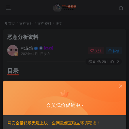
首页
文档文件
文档资料
正文
恶意分析资料
棉花糖
关注
私信
2024年4月1日发布
0
291
12
目录
|-- directory_tree.
txt
|-- Rootkits and Bootkits Reversing Modern Ma
|-- The Antivirus Hackers 
Handbook
(
Bachaalan
|-- 展示目录.py
会员低价促销中~
|-- 恶意代码分析实战/
    |-- Practical Malware Analysis Labs.
rar
    |-- 恶意代码分析实战.pdf
|-- 恶意代码取证.pdf
网安全量靶场无境上线，全网最便宜独立环境靶场！
|-- 黑客大曝光 恶意软件和Rootkit安全.pdf