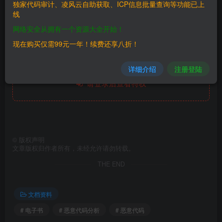
独家代码审计、凌风云自助获取、ICP信息批量查询等功能已上
线
网络安全从拥有一个资源大全开始！
网盘链接
现在购买仅需99元一年！续费还享八折！
此处内容已隐藏，糖心会员可见
详细介绍
注册登陆
请登录后查看特权
©
版权声明
文章版权归作者所有，未经允许请勿转载。
THE END
文档资料
# 电子书
# 恶意代码分析
# 恶意代码