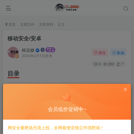
首页
文档文件
文档资料
正文
移动安全/安卓
棉花糖
关注
私信
2024年4月1日发布
0
253
7
目录
|-- Android取证实战：调查、分析与移动安全.pdf
|-- Android安全攻防实战.pdf
|-- Android安全攻防权威指南.pdf
|-- Android软件安全与逆向分析.pdf
会员低价促销中~
|-- directory_tree.
txt
|-- iOS Hackers 
Handbook
(
Charlie Miller, Dio
|-- ios应用安全权威指南.pdf
|-- MACOS软件安全与逆向分析.pdf
网安全量靶场无境上线，全网最便宜独立环境靶场！
|-- 展示目录.py