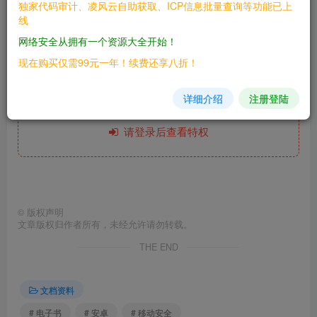
独家代码审计、凌风云自助获取、ICP信息批量查询等功能已上
|-- 黑客攻防技术宝典·iOS实战篇.pdf
线
网络安全从拥有一个资源大全开始！
网盘链接
现在购买仅需99元一年！续费还享八折！
详细介绍
注册登陆
此处内容已隐藏，糖心会员可见
请登录后查看特权
©
版权声明
文章版权归作者所有，未经允许请勿转载。
THE END
文档资料
# 电子书
# 安卓
# 移动安全