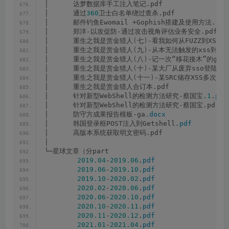
│      达梦数据库手工注入笔记.pdf
│      通过
360
卫士白名单绕过查杀.pdf
│      邮件钓鱼Ewomail +Gophish搭建及使用方法.pdf
│      郑洋-以攻促防-通过攻击视角评估业务安全.pdf
│      重生之我是赏金猎人
(
七
)
-看我如何从FUZZ到XSS
│      重生之我是赏金猎人
(
九
)
-从本无法触发的xss到梦
│      重生之我是赏金猎人
(
八
)
-记一次“移花接木”的getsh
│      重生之我是赏金猎人
(
十
)
-某大厂从废弃sso登陆口到
│      重生之我是赏金猎人
(
十一
)
-某SRC储存XSS多次Bypa
│      重生之我是赏金猎人合订本.pdf
│      针对新型WebShell的检测方法研究-蔡国宝
.1
.
pdf
│      针对新型WebShell的检测方法研究-蔡国宝.pdf
│      防守方成果报告模板-ga.
docx
│      韩国登录框POST注入到Getshell.
pdf
│      高版本系统获取明文密码.pdf
│      
└─星球文章（分part
2019.04
-
2019.06
.
pdf
2019.06
-
2019.10
.
pdf
2019.10
-
2020.02
.
pdf
2020.02
-
2020.06
.
pdf
2020.06
-
2020.10
.
pdf
2020.10
-
2020.11
.
pdf
2020.11
-
2020.12
.
pdf
2021.01
-
2021.04
.
pdf