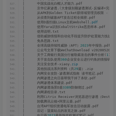
│      中国实战化白帽人才能力.pdf
│      京华亿家渗透.
(
大拿级别额渗透测试-反编译+完整
│      从APK到Golden Ticket获得域管理员权限 -（Inf
│      从侦查到破敌APT攻击过程全揭密.pdf
│      使用D盾扫描Linux主机Webshell.
pdf
│      使用Yara识别CobaltStrike恶意样本.pdf
│      使用说明.txt
│      借助威胁情报和自动化手段提升防护处置能力技战法.
│      免杀思路.txt
│      全球高级持续性威胁（APT）
2023
年中报告.pdf
│      公众号文章下载WeChatDownload v20200520.
7
│      关于工商银行美国分行被勒索攻击的事件分析
(
1
)
.
p
│      关于攻击队使用
360
企业安全云进行钓鱼的情报研判
(
│      关注安全技术-xiaoy.
zip
│      其他技战法系列资料（共
29
篇）.zip
│      内网安全攻防-渗透测试指南 读书笔记.pdf
│      内网渗透之向日葵帮我干掉了杀软.pdf
│      内网渗透体系建设.pdf
│      内网渗透场景D盾
3389
防御绕过.pdf
│      内网课程目录.txt
│      利用Citrix Receiver浏览器进行渗透（Destiny
│      卸载腾讯云镜+阿里云盾.pdf
│      台湾APT组织资通电军攻击活动披露.pdf
│      后记：菠菜站点的攻克之旅.pdf
│      向日葵
2023
最新版提权测试笔记.pdf