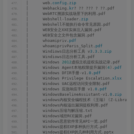
│      web.
config
.
zip
│      Webhacking.
kr
? ?? ??? ? ??.pdf
│      WebRTC溯源实战场景下的利用.pdf
│      Webshell-loader.
zip
│      Webshell不能执行命令常见原因.pdf
│      WEB安全之XXE实体注入漏洞.pdf
│      WEB安全之文件包含漏洞.pdf
│      whoamipriv.
pdf
│      whoamiprivParis_Split.
pdf
│      Windiows日志分析工具 v
3
.
3
.
3.
zip
│      Windiows日志分析工具.pdf
│      Windows 
2012
虚拟主机提权实战记录.pdf
│      Windows Agent本地权限提升漏洞
(
4
)
.
pdf
│      Windows DFIR手册-v1.
0
.
pdf
│      Windows Privilege Escalation.
xlsx
│      Windows UAC远程访问安全限制.pdf
│      Windows 应急响应手册 v1.
0
.
pdf
│      WindowsBaselineAssistant-v1.
0
.
zip
│      windows内核安全编程技术 
(
王瑞
)
(
Z-Library
│      Windows内核溢出漏洞提权利用.pdf
│      windows压缩与解压缩.txt
│      Windows域控RCE漏洞.pdf
│      Windows恶意软件常见API一览.pdf
│      Windows提权EXP多种执行方式.pdf
│      Windows提权EXP的几种利用方式.pptx