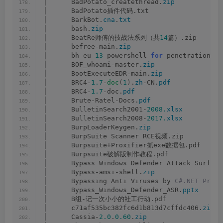
│      BadPotato_createthread.
zip
│      BadPotato插件代码.txt
│      BarkBot.
cna
.
txt
│      bash.
zip
│      BeatRe师傅的技战法系列（共
14
篇）.zip
│      befree-main.
zip
│      bh-eu-
13
-powershell-
for
-penetration-mi
│      BOF_whoami-master.
zip
│      BootExecuteEDR-main.
zip
│      BRC4-
1.7
-
doc
(
1
)
.
zh
-CN.
pdf
│      BRC4-
1.7
-doc.
pdf
│      Brute-Ratel-Docs.
pdf
│      BulletinSearch2001-
2008.
xlsx
│      BulletinSearch2008-
2017.
xlsx
│      BurpLoaderKeygen.
zip
│      BurpSuite Scanner RCE视频.zip
│      Burpsuite+Proxifier抓exe数据包.pdf
│      Burpsuite破解版制作教程.pdf
│      Bypass Windows Defender Attack Surface
│      Bypass-amsi-shell.
zip
│      Bypassing Anti Viruses by 
C#.NET Progr
│      Bypass_Windows_Defender_ASR.
pptx
│      B组-记一次小小的社工行动.pdf
│      c71af535bc382fc6d1b813d7cffdc406.
zip
│      Cassia-
2.0
.
0.60
.
zip