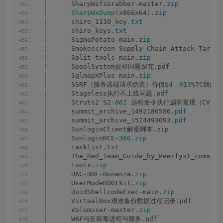
│      SharpWifiGrabber-master.
zip
│      
SharpWxDump
(
x86&x64
)
.
zip
│      shiro_1110_key.
txt
│      shiro_keys.
txt
│      SigmaPotato-main.
zip
│      Smokescreen_Supply_Chain_Attack_Target
│      Split_tools-main.
zip
│      SpoolSystem提权问题探究.pdf
│      SqlmapXPlus-main.
zip
│      SSRF（服务器端请求伪造）价值$
4
，
913
%7C我的最
│      Stageless执行不上线问题.pdf
│      Struts2 S2-
061
 远程命令执行漏洞复现（CVE-
2
│      summit_archive_1492186586.
pdf
│      summit_archive_1524493093.
pdf
│      SunloginClient解密脚本.zip
│      SunloginRCE-
360.
zip
│      tasklist.
txt
│      The_Red_Team_Guide_by_Peerlyst_communi
│      tools.
zip
│      UAC-BOF-Bonanza.
zip
│      UserModeR00tkit.
zip
│      UuidShellcodeExec-main.
zip
│      VirtualBox艰难备份数据过程记录.pdf
│      Volumiser-master.
zip
│      WAF与反病毒进程与服务.pdf