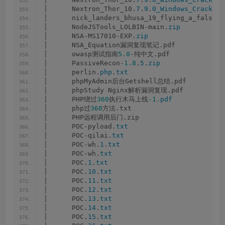
│      Nextron_Thor_10.
7
.
9
.
0_Windows_Cracked_
│      nick_landers_bhusa_19_flying_a_false_f
│      NodeJSTools_LOLBIN-main.
zip
│      NSA-MS17010-EXP.
zip
│      NSA_Equation漏洞复现笔记.pdf
│      owasp测试指南
5.0
-纯中文.pdf
│      PassiveRecon-
1.8
.
5
.
zip
│      perlin.
php
.
txt
│      phpMyAdmin后台Getshell总结.pdf
│      phpStudy Nginx解析漏洞复现.pdf
│      PHP绕过
360
执行木马上线
-1.
pdf
│      php过
360
方法.txt
│      PHP远程调用后门.zip
│      POC-pyload.
txt
│      POC-qilai.
txt
│      POC-wh.
1
.
txt
│      POC-wh.
txt
│      POC.
1
.
txt
│      POC.
10
.
txt
│      POC.
11
.
txt
│      POC.
12
.
txt
│      POC.
13
.
txt
│      POC.
14
.
txt
│      POC.
15
.
txt