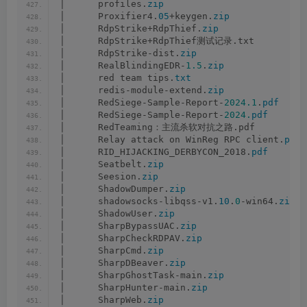
│      profiles.
zip
│      Proxifier4.
05
+keygen.
zip
│      RdpStrike+RdpThief.
zip
│      RdpStrike+RdpThief测试记录.txt
│      RdpStrike-dist.
zip
│      RealBlindingEDR-
1.5
.
zip
│      red team tips.
txt
│      redis-module-extend.
zip
│      RedSiege-Sample-Report-
2024.1
.
pdf
│      RedSiege-Sample-Report-
2024.
pdf
│      RedTeaming：主流杀软对抗之路.pdf
│      Relay attack on WinReg RPC client.
pptx
│      RID_HIJACKING_DERBYCON_2018.
pdf
│      Seatbelt.
zip
│      Seesion.
zip
│      ShadowDumper.
zip
│      shadowsocks-libqss-v1.
10
.
0
-win64.
zip
│      ShadowUser.
zip
│      SharpBypassUAC.
zip
│      SharpCheckRDPAV.
zip
│      SharpCmd.
zip
│      SharpDBeaver.
zip
│      SharpGhostTask-main.
zip
│      SharpHunter-main.
zip
│      SharpWeb.
zip