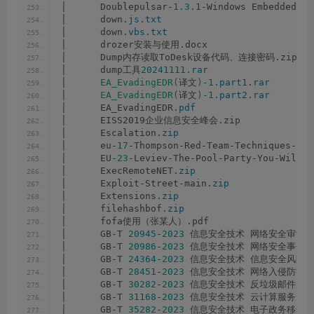
│      Doublepulsar-
1.3
.
1
-Windows Embedded.
zi
│      down.
js
.
txt
│      down.
vbs
.
txt
│      drozer安装与使用.docx
│      Dump内存读取ToDesk设备代码、连接密码.zip
│      dump工具
20241111.
rar
│      
EA_EvadingEDR
(
译文
)
-1.
part1
.
rar
│      
EA_EvadingEDR
(
译文
)
-1.
part2
.
rar
│      EA_EvadingEDR.
pdf
│      EISS2019企业信息安全峰会.zip
│      Escalation.
zip
│      eu-
17
-Thompson-Red-Team-Techniques-
For
│      EU-
23
-Leviev-The-Pool-Party-You-Will-N
│      ExecRemoteNET.
zip
│      Exploit-Street-main.
zip
│      Extensions.
zip
│      filehashbof.
zip
│      fofa使用（张某人）.pdf
│      GB-T 
20945
-
2023
 信息安全技术 网络安全审计产
│      GB-T 
20986
-
2023
 信息安全技术 网络安全事件分
│      GB-T 
24364
-
2023
 信息安全技术 信息安全风险管
│      GB-T 
28451
-
2023
 信息安全技术 网络入侵防御产
│      GB-T 
30282
-
2023
 信息安全技术 反垃圾邮件产品
│      GB-T 
31168
-
2023
 信息安全技术 云计算服务安全
│      GB-T 
35282
-
2023
 信息安全技术 电子政务移动办