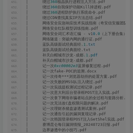
│      绕过
360
核晶执行进程注入方法.pdf
│      绕过
360
自我保护功能Kill掉进程.pdf
│      绕过
360
进程防护执行系统命令.pdf
│      绕过CDN查找真实IP方法总结.pdf
│      网络安全应急响应技术实战指南（奇安信安服团队）.
│      网络安全红队模型训练指南.pdf
│      网络安全词汇术语汇编 - v1
0
.
0
（上下册合集）.p
│      网络隧道：突破内网的通行证.pdf
│      蓝队高级面试经典面经
.1
.
txt
│      蓝队高级面试经典面经.txt
│      补天白帽城市沙龙-成都
.1
.
pdf
│      补天白帽城市沙龙-成都.pdf
│      记一次
0xc00002e3
蓝屏修复过程.pdf
│      记一次fake-POC的追溯.docx
│      记一次传奇***浏览器劫持的处置方案.pdf
│      记一次失败的MSSQL注入绕过.pdf
│      记一次实战提权测试过程记录.pdf
│      记一次意大利后台登录框POST注入实战.pdf
│      记一次拿下网络诈骗者站点的全过程与套路分析.pdf
│      记一次无法改C盘权限问题的解决.pdf
│      记一次理财杀猪盘渗透测试案例.pdf
│      记一次通告引起的漏洞复现记录.pdf
│      记一次韩国登录框POST注入GetShel实战.pdf
│      赛博昆仑每日漏洞情报_20240723日报.pdf
│      边界渗透中的小技巧.pdf