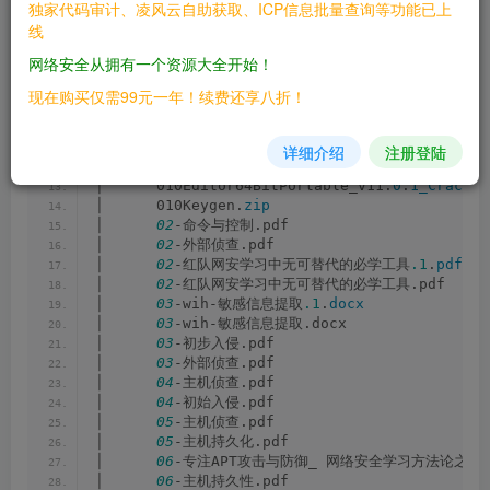
独家代码审计、凌风云自助获取、ICP信息批量查询等功能已上
│  info.
txt
线
│  潇湘ovosec1.
zip
│  潇湘信安――经合并处理后的版本（不保证时间线正确）.pd
网络安全从拥有一个资源大全开始！
│  
├─星球文件
现在购买仅需99元一年！续费还享八折！
│      
01
-内存取证工具-
Volatility
(
Windows篇
)
.
do
│      
01
-开始.pdf
│      
01
-课程介绍.pdf
详细介绍
注册登陆
│      
01
-针对Bilibili红笔师傅wp态度讨论的总结.pdf
│      010Editor64BitPortable_v11.
0
.
1_Cracked
│      010Keygen.
zip
│      
02
-命令与控制.pdf
│      
02
-外部侦查.pdf
│      
02
-红队网安学习中无可替代的必学工具
.1
.
pdf
│      
02
-红队网安学习中无可替代的必学工具.pdf
│      
03
-wih-敏感信息提取
.1
.
docx
│      
03
-wih-敏感信息提取.docx
│      
03
-初步入侵.pdf
│      
03
-外部侦查.pdf
│      
04
-主机侦查.pdf
│      
04
-初始入侵.pdf
│      
05
-主机侦查.pdf
│      
05
-主机持久化.pdf
│      
06
-专注APT攻击与防御_ 网络安全学习方法论之体系
│      
06
-主机持久性.pdf