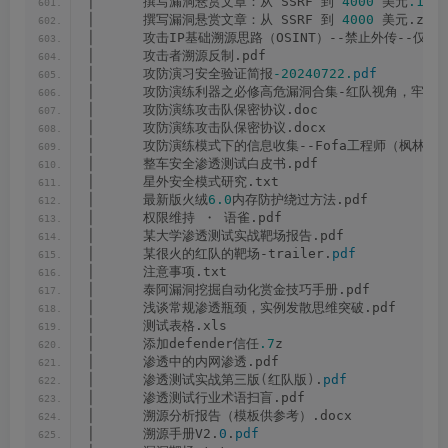
│      撰写漏洞悬赏文章：从 SSRF 到 
4000
 美元
.1
.
zi
│      撰写漏洞悬赏文章：从 SSRF 到 
4000
 美元.zip
│      攻击IP基础溯源思路（OSINT）--禁止外传--仅
│      攻击者溯源反制.pdf
│      攻防演习安全验证简报
-20240722.
pdf
│      攻防演练利器之必修高危漏洞合集-红队视角，牢筑防
│      攻防演练攻击队保密协议.doc
│      攻防演练攻击队保密协议.docx
│      攻防演练模式下的信息收集--Fofa工程师（枫林晚安
│      整车安全渗透测试白皮书.pdf
│      星外安全模式研究.txt
│      最新版火绒
6.0
内存防护绕过方法.pdf
│      权限维持 ・ 语雀.pdf
│      某大学渗透测试实战靶场报告.pdf
│      某很火的红队的靶场-trailer.
pdf
│      注意事项.txt
│      泰阿漏洞挖掘自动化赏金技巧手册.pdf
│      浅谈常规渗透瓶颈，实例发散思维突破.pdf
│      测试表格.xls
│      添加defender信任
.7
z
│      渗透中的内网渗透.pdf
│      渗透测试实战第三版
(
红队版
)
.
pdf
│      渗透测试行业术语扫盲.pdf
│      溯源分析报告（模板供参考）.docx
│      溯源手册V2.
0
.
pdf