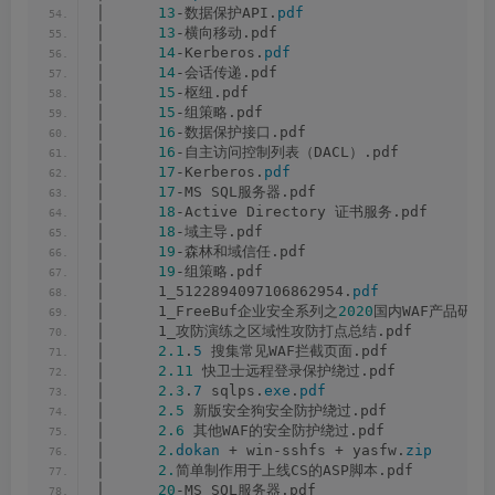
│      
13
-数据保护API.
pdf
│      
13
-横向移动.pdf
│      
14
-Kerberos.
pdf
│      
14
-会话传递.pdf
│      
15
-枢纽.pdf
│      
15
-组策略.pdf
│      
16
-数据保护接口.pdf
│      
16
-自主访问控制列表（DACL）.pdf
│      
17
-Kerberos.
pdf
│      
17
-MS SQL服务器.pdf
│      
18
-Active Directory 证书服务.pdf
│      
18
-域主导.pdf
│      
19
-森林和域信任.pdf
│      
19
-组策略.pdf
│      1_5122894097106862954.
pdf
│      1_FreeBuf企业安全系列之
2020
国内WAF产品研究报
│      1_攻防演练之区域性攻防打点总结.pdf
│      
2.1
.
5
 搜集常见WAF拦截页面.pdf
│      
2.11
 快卫士远程登录保护绕过.pdf
│      
2.3
.
7
 sqlps.
exe
.
pdf
│      
2.5
 新版安全狗安全防护绕过.pdf
│      
2.6
 其他WAF的安全防护绕过.pdf
│      
2.
dokan
 + win-sshfs + yasfw.
zip
│      
2.
简单制作用于上线CS的ASP脚本.pdf
│      
20
-MS SQL服务器.pdf