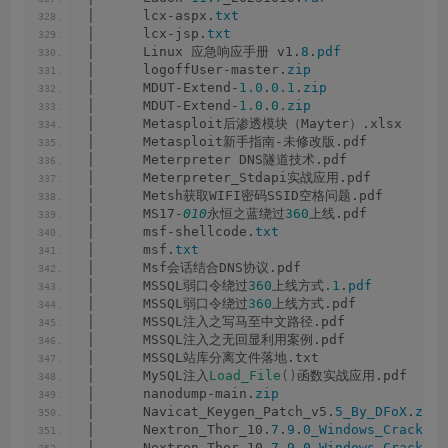
│      lcx-aspx.
txt
│      lcx-jsp.
txt
│      Linux 应急响应手册 v1.
8
.
pdf
│      logoffUser-master.
zip
│      MDUT-Extend-
1.0
.
0.1
.
zip
│      MDUT-Extend-
1.0
.
0.
zip
│      Metasploit后渗透模块（Mayter）.xlsx
│      Metasploit新手指南-未修改版.pdf
│      Meterpreter DNS隧道技术.pdf
│      Meterpreter_Stdapi实战应用.pdf
│      Metsh获取WIFI密码SSID空格问题.pdf
│      MS17-
010
永恒之蓝绕过
360
上线.pdf
│      msf-shellcode.
txt
│      msf.
txt
│      Msf会话结合DNS协议.pdf
│      MSSQL弱口令绕过
360
上线方式
.1
.
pdf
│      MSSQL弱口令绕过
360
上线方式.pdf
│      MSSQL注入之写马至中文路径.pdf
│      MSSQL注入之无回显利用案例.pdf
│      MSSQL站库分离文件落地.txt
│      MySQL注入
Load_File
()
函数实战应用.pdf
│      nanodump-main.
zip
│      Navicat_Keygen_Patch_v5.
5_By_DFoX
.
zip
│      Nextron_Thor_10.
7
.
9
.
0_Windows_Cracked_
│      Nextron_Thor_10.
7
.
9
.
0_Windows_Cracked_