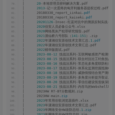
│      
20
-本地管理员密码解决方案.pdf
│      
2013
-记一次蛋疼的匈牙利服务器提权过程.pdf
│      20180330_report_iinkai.
pdf
│      20180330_report_kaiseki.
pdf
│      
20201126
-Insec-红蓝对抗中的溯源反制实战-深交
│      
2020
信安人员必备公众号.xlsx
│      
2020
网络黑灰产犯罪研究报告.pdf
│      
2021
酒仙桥六号部队（
141
-
151
）.zip
│      
2022
年潇湘信安原创技术文章汇总
.1
.
pdf
│      
2022
年潇湘信安原创技术文章汇总.pdf
│      
2022
精华版面试.pdf
│      
2023
-
08
-
12
 技战法系列-互联网敏感资产检测技战法
│      
2023
-
08
-
15
 技战法系列-联合对抗社工钓鱼技战法.
│      
2023
-
08
-
16
 技战法系列-常态化多角度联防杜绝近
│      
2023
-
08
-
17
 技战法系列-体系化监测挖掘抵御0da
│      
2023
-
08
-
18
 技战法系列-威胁情报结合资产测绘筛
│      
2023
-
08
-
19
 技战法系列-多角度分析提升取证反制
│      
2023
-
08
-
20
 技战法系列-零信任建设筑造纵深防御
│      
2023
-
08
-
21
 技战法系列-内存马的Webshell联合
│      2023HW RT-BT分数规则.zip
│      2023HW-main.
zip
│      
2023
年常用谷歌浏览器插件.xlsx
│      
2023
年潇湘信安原创技术文章汇总.pdf
│      
2023
年网络安全HW攻防总结
.1
.
zip
│      
2023
年网络安全HW攻防总结.zip