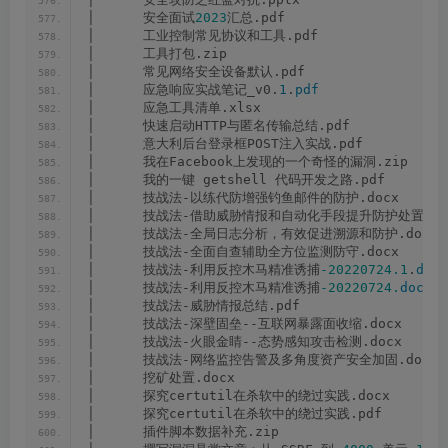
│      安全面试
2023
汇总.pdf
│      工业控制常见协议和工具.pdf
│      工具打包.zip
│      常见网络安全设备默认.pdf
│      应急响应实战笔记_v0.
1
.
pdf
│      应急工具清单.xlsx
│      快速启动HTTP与匿名传输总结.pdf
│      意大利后台登录框POST注入实战.pdf
│      我在Facebook上发现的一个奇怪的漏洞.zip
│      我的一键 getshell 代码开发之路.pdf
│      技战法-以练代防增强钓鱼邮件的防护.docx
│      技战法-借助威胁情报和自动化手段提升防护处置能力.
│      技战法-全局日志分析，有效促进溯源和防护.docx
│      技战法-全面自查辅助全方位监测防守.docx
│      技战法-利用反控木马精准诱捕
-20220724.1
.
docx
│      技战法-利用反控木马精准诱捕
-20220724.
docx
│      技战法-威胁情报总结.pdf
│      技战法-深壁固垒--互联网暴露面收缩.docx
│      技战法-火眼金睛--态势感知攻击检测.docx
│      技战法-网络监控告警及多角度资产安全加固.docx
│      挖矿处置.docx
│      探究certutil在杀软中的绕过实践.docx
│      探究certutil在杀软中的绕过实践.pdf
│      插件脚本数据补充.zip