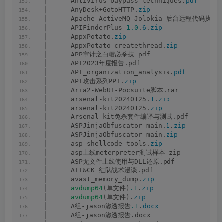
│      Antivirus baypass techniques.
pdf
│      AnyDesk+GotoHTTP.
zip
│      Apache ActiveMQ Jolokia 后台远程代码执行
│      APIFinderPlus-
1.0
.
6
.
zip
│      AppxPotato.
zip
│      AppxPotato_createthread.
zip
│      APP审计之白帽必杀技.pdf
│      APT2023年度报告.pdf
│      APT_organization_analysis.
pdf
│      APT攻击系列PPT.
zip
│      Aria2-WebUI-Pocsuite脚本.rar
│      arsenal-kit20240125.
1
.
zip
│      arsenal-kit20240125.
zip
│      Arsenal-kit免杀套件编译与测试.pdf
│      ASPJinjaObfuscator-main.
1
.
zip
│      ASPJinjaObfuscator-main.
zip
│      asp_shellcode_tools.
zip
│      asp上线meterpreter测试样本.zip
│      ASP无文件上线使用与DLL还原.pdf
│      ATT&CK 红队战术漫谈.pdf
│      avast_memory_dump.
zip
│      
avdump64
(
单文件
)
.1
.
zip
│      
avdump64
(
单文件
)
.
zip
│      A组-jason渗透报告
.1
.
docx
│      A组-jason渗透报告.docx