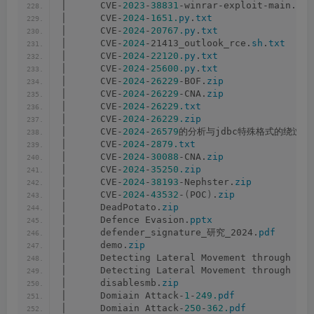
│      CVE-
2023
-
38831
-winrar-exploit-main.
zip
│      CVE-
2024
-
1651.
py
.
txt
│      CVE-
2024
-
20767.
py
.
txt
│      CVE-
2024
-21413_outlook_rce.
sh
.
txt
│      CVE-
2024
-
22120.
py
.
txt
│      CVE-
2024
-
25600.
py
.
txt
│      CVE-
2024
-
26229
-BOF.
zip
│      CVE-
2024
-
26229
-CNA.
zip
│      CVE-
2024
-
26229.
txt
│      CVE-
2024
-
26229.
zip
│      CVE-
2024
-
26579
的分析与jdbc特殊格式的绕过.p
│      CVE-
2024
-
2879.
txt
│      CVE-
2024
-
30088
-CNA.
zip
│      CVE-
2024
-
35250.
zip
│      CVE-
2024
-
38193
-Nephster.
zip
│      CVE-
2024
-
43532
-
(
POC
)
.
zip
│      DeadPotato.
zip
│      Defence Evasion.
pptx
│      defender_signature_研究_2024.
pdf
│      demo.
zip
│      Detecting Lateral Movement through Tra
│      Detecting Lateral Movement through Tra
│      disablesmb.
zip
│      Domiain Attack-
1
-
249.
pdf
│      Domiain Attack-
250
-
362.
pdf