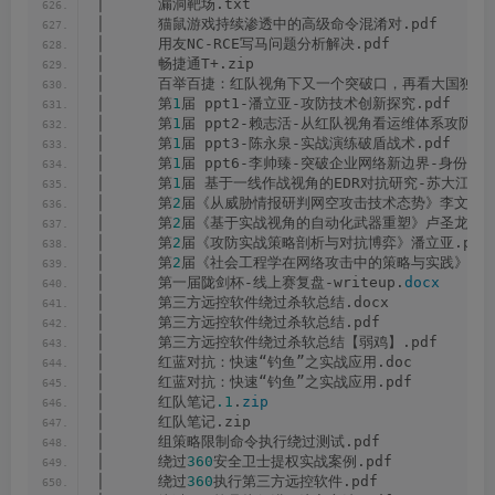
│      漏洞靶场.txt
│      猫鼠游戏持续渗透中的高级命令混淆对.pdf
│      用友NC-RCE写马问题分析解决.pdf
│      畅捷通T+.zip
│      百举百捷：红队视角下又一个突破口，再看大国独有小
│      第
1
届 ppt1-潘立亚-攻防技术创新探究.pdf
│      第
1
届 ppt2-赖志活-从红队视角看运维体系攻防.p
│      第
1
届 ppt3-陈永泉-实战演练破盾战术.pdf
│      第
1
届 ppt6-李帅臻-突破企业网络新边界-身份认证
│      第
1
届 基于一线作战视角的EDR对抗研究-苏大江-终稿
│      第
2
届《从威胁情报研判网空攻击技术态势》李文瑾.p
│      第
2
届《基于实战视角的自动化武器重塑》卢圣龙.pd
│      第
2
届《攻防实战策略剖析与对抗博弈》潘立亚.pdf
│      第
2
届《社会工程学在网络攻击中的策略与实践》李雷.
│      第一届陇剑杯-线上赛复盘-writeup.
docx
│      第三方远控软件绕过杀软总结.docx
│      第三方远控软件绕过杀软总结.pdf
│      第三方远控软件绕过杀软总结【弱鸡】.pdf
│      红蓝对抗：快速“钓鱼”之实战应用.doc
│      红蓝对抗：快速“钓鱼”之实战应用.pdf
│      红队笔记
.1
.
zip
│      红队笔记.zip
│      组策略限制命令执行绕过测试.pdf
│      绕过
360
安全卫士提权实战案例.pdf
│      绕过
360
执行第三方远控软件.pdf