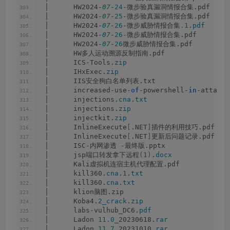
│      HW2024-
07
-
24
-微步验真漏洞情报合集.pdf
│      HW2024-
07
-
25
-微步验真漏洞情报合集.pdf
│      HW2024-
07
-
26
-微步威胁情报合集
.1
.
pdf
│      HW2024-
07
-
26
-微步威胁情报合集.pdf
│      HW2024-
07
-
26
微步威胁情报合集.pdf
│      HW多人运动溯源反制指南.pdf
│      ICS-Tools.
zip
│      IHxExec.
zip
│      IIS安全狗白名单列表.txt
│      increased-use-
of
-powershell-
in
-attacks
│      injections.
cna
.
txt
│      injections.
zip
│      injectkit.
zip
│      InlineExecute
[
.NET
]
插件的利用技巧.pdf
│      InlineExecute
[
.NET
]
更新后问题记录.pdf
│      ISC-内网渗透 -最终版.pptx
│      jsp端口转发拿下远程
(
1
)
.
docx
│      Kali虚拟机连宿主机代理配置.pdf
│      kill360.
cna
.
1
.
txt
│      kill360.
cna
.
txt
│      klion脑图.zip
│      Koba4.
2_crack
.
zip
│      labs-vulhub_DC6.
pdf
│      Ladon 
11.0
_20230618.
rar
│      Ladon 
11.7
_20231010.
rar