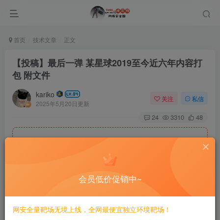
首页
技术文章
正文
【投稿】最后一弹 某星球2019至今近六年内容打
包 附文件
kariko
关注
私信
2025年5月20日更新
24
3310
48
此处内容已隐藏，糖心会员可见
请登录后查看特权
会员低价促销中~
卷 Windows 的文件夹 PATH 列表
卷序列号为 0D8E-0D6E
网安全量靶场无境上线，全网最便宜独立环境靶场！
C:.