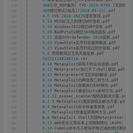
│      
360
公司_RDP漏洞
[
 CVE-
2019
-
0708
]
无损扫描
│      
360
绕过测试
[
核晶
](
2024
-
03
-
15
)
.
pdf
│      
4.5
 CVE-
2024
-
26229
提权复现.pdf
│      
5.18
 MSSQL注入到绕过WDF提权.pdf
│      
5.19
 Windows2022绕过WDF提权.pdf
│      
5.20
 BadPotato绕过
360
核晶提权.pdf
│      
5.21
 实战
360
+defender 
2016
提权.pdf
│      
5.23
 ViewState反序列化漏洞概述.pdf
│      
5.23
 ViewState反序列化过防护提权.pdf
│      
5.6
 西部数码云主机失败提权.pdf
│      
582221148188154.
rar
│      
8.10
 Metasploit获取不到会话原因.pdf
│      
8.11
 Meterpreter执行不了shell原因.pdf
│      
8.12
 Meterpreter中文乱码的解决.pdf
│      
8.14
 Metasploit内网使用三种方法.pdf
│      
8.16
 Metasploit加载执行EXP模块.pdf
│      
8.17
 Metasploit修改hosts多种方法.pdf
│      
8.2
.
11
 psexec_scanner报错及解决方案.pdf
│      
8.2
.
9
 Metasploit5更新报错及解决方案.pdf
│      
8.4
 Metasploit5命令快速查询表.pdf
│      
8.7
 Metasploit快速监听两种方法.pdf
│      
8
.
8
 Metasploit Shell升级Meterpreter.
pd
│      
9.13
 Web安全之黑名单上传限制绕过（ASPX）.pd
│      
9.14
 Commix命令注入靶场空格过滤的绕过测试.pd