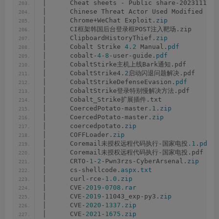
│      Cheat sheets - Public share-20231119T0
│      Chinese Threat Actor Used Modified Cob
│      Chrome+WeChat Exploit.
zip
│      CI框架韩国后台登录框POST注入靶场.zip
│      ClipboardHistoryThief.
zip
│      Cobalt Strike 
4.2
 Manual.
pdf
│      cobalt-
4
-
8
-user-guide.
pdf
│      CobaltStirke主机上线Bark通知.pdf
│      CobaltStrike4.
2
启动闪退问题解决.pdf
│      CobaltStrikeDefenseEvasion.
pdf
│      CobaltStrike登录特别慢解决方法.pdf
│      Cobalt_Strike扩展插件.txt
│      CoercedPotato-master.
1
.
zip
│      CoercedPotato-master.
zip
│      coercedpotato.
zip
│      COFFLoader.
zip
│      Coremail未授权远程代码执行-国家电投
.1
.
pdf
│      Coremail未授权远程代码执行-国家电投.pdf
│      CRTO-
1
-
2
-Pwn3rzs-CyberArsenal.
zip
│      cs-shellcode.
aspx
.
txt
│      curl-rce-
1.0
.
zip
│      CVE-
2019
-
0708.
rar
│      CVE-
2019
-11043_exp-py3.
zip
│      CVE-
2020
-
1337.
zip
│      CVE-
2021
-
1675.
zip