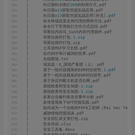
│      向日葵RCE绕过
360
的利用方式.pdf
│      向日葵≥
13
获取凭据实战应用.pdf
│      向日葵≥
13
获取凭据实战应用
[
补充
]
.
pdf
│      命令终端设置全局代理的两种方法.pdf
│      命令行下常用执行文件方式总结.pdf
│      哥斯拉内存马_Suo5内存代理插件.pdf
│      哥斯拉插件打包
.1
.
zip
│      哥斯拉插件打包.zip
│      土耳其MSF学习文档.pdf
│      在代码中审计漏洞的世界.pdf
│      在线靶场.txt
│      域实战：X_国地产集团（上）.pdf
│      基于一线作战视角的EDR对抗研究
.1
.
pdf
│      基于一线作战视角的EDR对抗研究.pdf
│      基于协议判断主机是否出网.pdf
│      基线检查和安全加固
-1.
zip
│      基线检查和安全加固
-2.
zip
│      多家企业被钓鱼攻击事件分析.pdf
│      多维度视角下APT挖掘实践.pdf
│      如何成为一个合格的FOFA工程师（Pai Sec Team）
│      威胁情报挖掘浅谈.pdf
│      安全回忆录文章打包.zip
│      安全培训.xlsx
│      安全工具集.docx
│      安全攻防之红蓝对抗.pptx