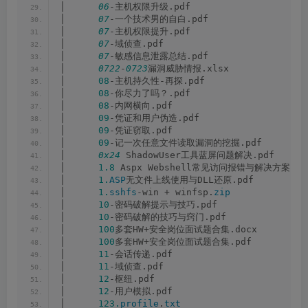
│      
06
-主机权限升级.pdf
│      
07
-一个技术男的自白.pdf
│      
07
-主机权限提升.pdf
│      
07
-域侦查.pdf
│      
07
-敏感信息泄露总结.pdf
│      
0722
-
0723
漏洞威胁情报.xlsx
│      
08
-主机持久性-再探.pdf
│      
08
-你尽力了吗？.pdf
│      
08
-内网横向.pdf
│      
09
-凭证和用户伪造.pdf
│      
09
-凭证窃取.pdf
│      
09
-记一次任意文件读取漏洞的挖掘.pdf
│      
0x24
 ShadowUser工具蓝屏问题解决.pdf
│      
1.8
 Aspx Webshell常见访问报错与解决方案.pd
│      
1.
ASP
无文件上线使用与DLL还原.pdf
│      
1.
sshfs
-win + winfsp.
zip
│      
10
-密码破解提示与技巧.pdf
│      
10
-密码破解的技巧与窍门.pdf
│      
100
多套HW+安全岗位面试题合集.docx
│      
100
多套HW+安全岗位面试题合集.pdf
│      
11
-会话传递.pdf
│      
11
-域侦查.pdf
│      
12
-枢纽.pdf
│      
12
-用户模拟.pdf
│      
123.
profile
.
txt