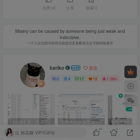
点赞
48
分享
收藏
3
Misery can be caused by someone being just weak and
indecisive.
一个人仅仅因为软弱无能或优柔寡断就完全可能招致痛苦
kariko
关注
0
4
17
13
1.3W+
【投稿】第二弹 src+资源两个星球历史文章&文件合集
元宵节快乐 某星球漏洞库&完整文章&附件下载 第一弹
48
3
仅 棉花糖 VIP可评论