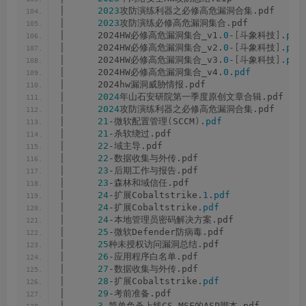
│      
2023
攻防演练利器之必修高危漏洞合集.pdf
│      
2023
攻防演练必修高危漏洞集合.pdf
│      2024HW必修高危漏洞集合_v1.
0
-
[
斗象科技
]
.
pdf
│      2024HW必修高危漏洞集合_v2.
0
-
[
斗象科技
]
.
pdf
│      2024HW必修高危漏洞集合_v3.
0
-
[
斗象科技
]
.
pdf
│      2024HW必修高危漏洞集合_v4.
0
.
pdf
│      2024hw漏洞威胁情报.pdf
│      
2024
年山石安研院第一季度原创文章合辑.pdf
│      
2024
攻防演练利器之必修高危漏洞合集.pdf
│      
21
-微软配置管理
(
SCCM
)
.
pdf
│      
21
-杀软绕过.pdf
│      
22
-域主导.pdf
│      
22
-数据收集与外传.pdf
│      
23
-后期工作与报告.pdf
│      
23
-森林和域信任.pdf
│      
24
-扩展Cobaltstrike.
1
.
pdf
│      
24
-扩展Cobaltstrike.
pdf
│      
24
-本地管理员密码解决方案.pdf
│      
25
-微软Defender防病毒.pdf
│      
25
种未授权访问漏洞总结.pdf
│      
26
-应用程序白名单.pdf
│      
27
-数据收集与外传.pdf
│      
28
-扩展Cobaltstrike.
pdf
│      
29
-考前准备.pdf
│      
3.
简单免杀上线CS_MSF的ASP脚本.pdf