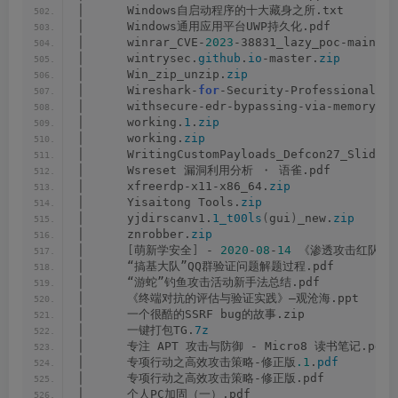
│      Windows自启动程序的十大藏身之所.txt
│      Windows通用应用平台UWP持久化.pdf
│      winrar_CVE-
2023
-38831_lazy_poc-main.
zi
│      wintrysec.
github
.
io
-master.
zip
│      Win_zip_unzip.
zip
│      Wireshark-
for
-Security-Professionals_ 
│      withsecure-edr-bypassing-via-memory-ma
│      working.
1
.
zip
│      working.
zip
│      WritingCustomPayloads_Defcon27_Slides.
│      Wsreset 漏洞利用分析 ・ 语雀.pdf
│      xfreerdp-x11-x86_64.
zip
│      Yisaitong Tools.
zip
│      yjdirscanv1.
1_t00ls
(
gui
)
_new.
zip
│      znrobber.
zip
│      
[
萌新学安全
]
 - 
2020
-
08
-
14
 《渗透攻击红队百科
│      “搞基大队”QQ群验证问题解题过程.pdf
│      “游蛇”钓鱼攻击活动新手法总结.pdf
│      《终端对抗的评估与验证实践》―观沧海.ppt
│      一个很酷的SSRF bug的故事.zip
│      一键打包TG.
7z
│      专注 APT 攻击与防御 - Micro8 读书笔记.pdf
│      专项行动之高效攻击策略-修正版
.1
.
pdf
│      专项行动之高效攻击策略-修正版.pdf
│      个人PC加固（一）.pdf