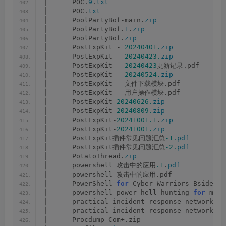
│      POC.
9
.
txt
│      POC.
txt
│      PoolPartyBof-main.
zip
│      PoolPartyBof.
1
.
zip
│      PoolPartyBof.
zip
│      PostExpKit - 
20240401.
zip
│      PostExpKit - 
20240423.
zip
│      PostExpKit - 
20240423
更新记录.pdf
│      PostExpKit - 
20240524.
zip
│      PostExpKit - 文件下载模块.pdf
│      PostExpKit - 用户操作模块.pdf
│      PostExpKit-
20240626.
zip
│      PostExpKit-
20240809.
zip
│      PostExpKit-
20241001.1
.
zip
│      PostExpKit-
20241001.
zip
│      PostExpKit插件常见问题汇总
-1.
pdf
│      PostExpKit插件常见问题汇总
-2.
pdf
│      PotatoThread.
zip
│      powershell 攻击中的应用
.1
.
pdf
│      powershell 攻击中的应用.pdf
│      PowerShell-
for
-Cyber-Warriors-Bsides-K
│      powershell-power-hell-hunting-
for
-mali
│      practical-incident-response-network-ba
│      practical-incident-response-network-ba
│      Procdump_Com+.zip