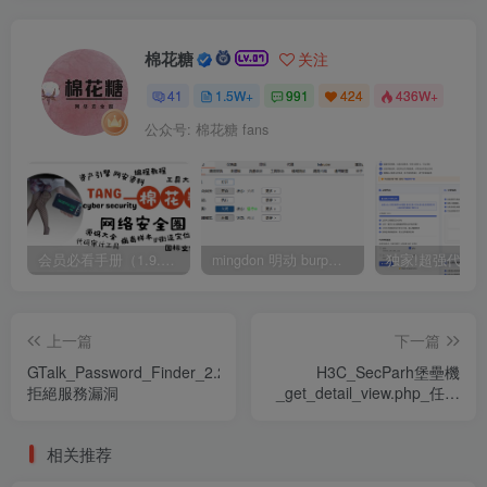
棉花糖
关注
41
1.5W+
991
424
436W+
公众号: 棉花糖 fans
会员必看手册（1.9.0版本 26.4.5更新）
mingdon 明动 burp插件0.2.6版本 本地时间校验去除版
上一篇
下一篇
GTalk_Password_Finder_2.2.1_
H3C_SecParh堡壘機
拒絕服務漏洞
_get_detail_view.php_任意
用戶登錄漏洞
相关推荐