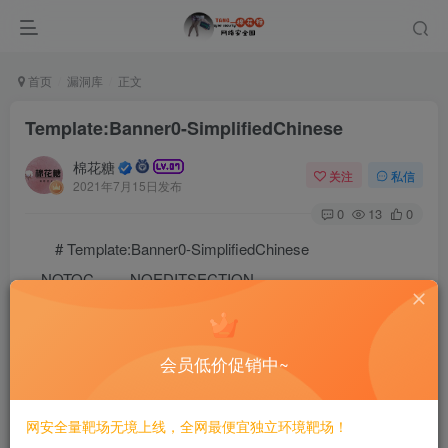
首页
漏洞库
正文
Template:Banner0-SimplifiedChinese
棉花糖
关注
私信
2021年7月15日发布
0
13
0
# Template:Banner0-SimplifiedChinese
__NOTOC__ __NOEDITSECTION__
{{Template:banner1
| content =
会员低价促销中~
{{CURRENTYEAR}} {{CURRENTMONTHNAME}},{{
网安全量靶场无境上线，全网最便宜独立环境靶场！
已有
”'{{NUMBEROFPAGES}}
”’篇条目 {{NUMBER