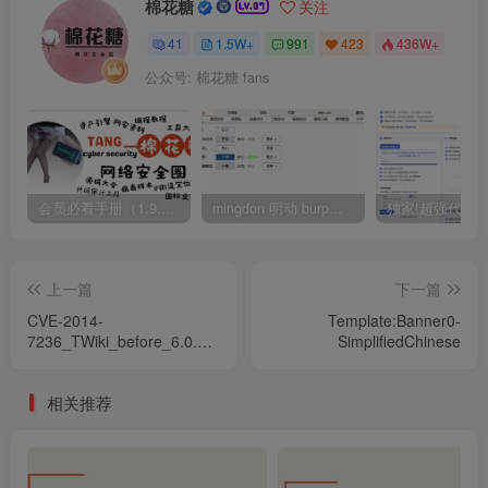
棉花糖
关注
41
1.5W+
991
423
436W+
公众号: 棉花糖 fans
会员必看手册（1.9.0版本 26.4.5更新）
mingdon 明动 burp插件0.2.6版本 本地时间校验去除版
上一篇
下一篇
CVE-2014-
Template:Banner0-
7236_TWiki_before_6.0.1
SimplifiedChinese
任意perl代碼執行漏洞
相关推荐