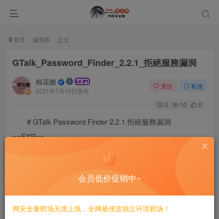
首页
漏洞库
正文
GTalk_Password_Finder_2.2.1_拒絕服務漏洞
棉花糖
关注
私信
2021年7月15日发布
0
10
0
# GTalk Password Finder 2.2.1 拒絕服務漏洞
==EXP==
# Exploit Title: GTalk Password Finder 2.2.1 - 'Key' 
# Exploit Author: Ismail Tasdelen

# Exploit Date: 2020-01-16

会员低价促销中~
# Vendor Homepage : http://www.nsauditor.com/

# Link Software : http://www.nsauditor.com/downloads/
# Tested on OS: Windows 10

网安全量靶场无境上线，全网最便宜独立环境靶场！
# CVE : N/A
