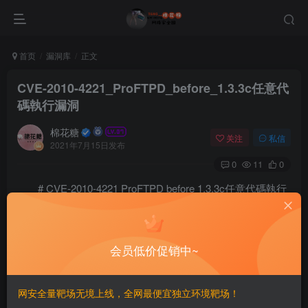
首页
漏洞库
正文
CVE-2010-4221_ProFTPD_before_1.3.3c任意代
碼執行漏洞
棉花糖
关注
私信
2021年7月15日发布
0
11
0
# CVE-2010-4221 ProFTPD before 1.3.3c任意代碼執行
漏洞
==INFO==
会员低价促销中~
# cve-2010-4221

This exploit was written to study some concepts, enjo
网安全量靶场无境上线，全网最便宜独立环境靶场！
## Usage
