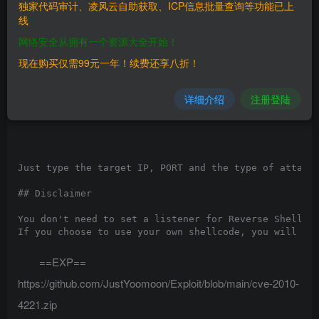
独家代码审计、凌风云自助获取、ICP信息批量查询等功能已上
    Proftpd Telnet IAC remote generic exploit

线
    Writen by: F0rb1dd3n

网络安全从拥有一个资源大全开始！
    Usage: ./proftpd-exploit 
现在购买仅需99元一年！续费还享八折！
    Attack Types:   0 - Socket Reuse

                    1 - Reverse Shell

详细介绍
注册登陆
                    2 - Bind Shell

                    3 - Your own shellcode (raw forma
Just type the target IP, PORT and the type of attack 
## Disclaimer

You don't need to set a listener for Reverse Shell, b
If you choose to use your own shellcode, you will nee
==EXP==
https://github.com/JustYoomoon/Exploit/blob/main/cve-2010-
4221.zip