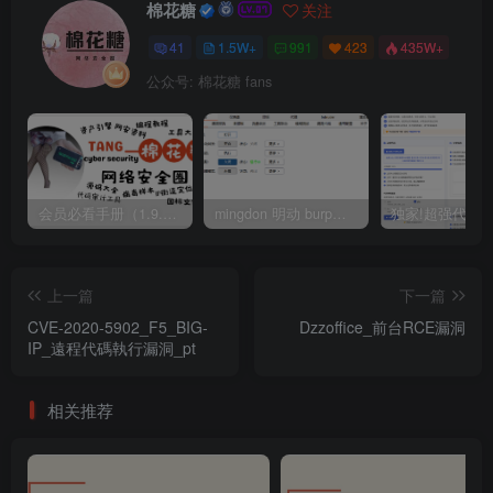
棉花糖
关注
41
1.5W+
991
423
435W+
公众号: 棉花糖 fans
会员必看手册（1.9.0版本 26.4.5更新）
mingdon 明动 burp插件0.2.6版本 本地时间校验去除版
上一篇
下一篇
CVE-2020-5902_F5_BIG-
Dzzoffice_前台RCE漏洞
IP_遠程代碼執行漏洞_pt
相关推荐