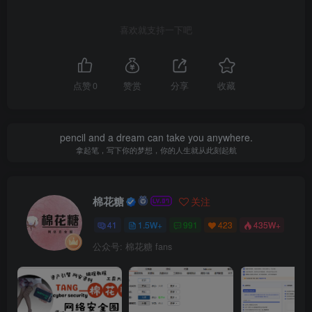
喜欢就支持一下吧
点赞
0
赞赏
分享
收藏
pencil and a dream can take you anywhere.
拿起笔，写下你的梦想，你的人生就从此刻起航
棉花糖
关注
41
1.5W+
991
423
435W+
公众号: 棉花糖 fans