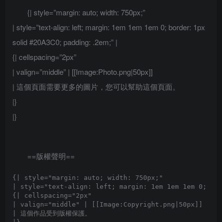
{| style=”margin: auto; width: 750px;”
| style=”text-align: left; margin: 1em 1em 1em 0; border: 1px
solid #20A3C0; padding: .2em;” |
{| cellspacing=”2px”
| valign=”middle” | [[Image:Photo.png|50px]]
| 這個頁面需要更多的圖片，您可以幫助這個頁面。
|}
|}
==版權聲明==
{| style="margin: auto; width: 750px;"

| style="text-align: left; margin: 1em 1em 1em 0; bor
{| cellspacing="2px" 

| valign="middle" | [[Image:Copyright.png|50px]]

| 這個作品受到版權保護。
