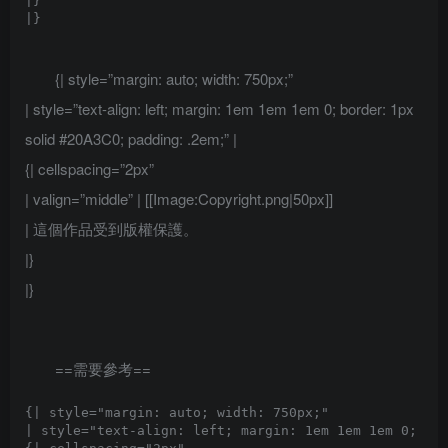
|}

{| style=”margin: auto; width: 750px;”
| style=”text-align: left; margin: 1em 1em 1em 0; border: 1px
solid #20A3C0; padding: .2em;” |
{| cellspacing=”2px”
| valign=”middle” | [[Image:Copyright.png|50px]]
| 這個作品受到版權保護。
|}
|}
==需要參考==
{| style="margin: auto; width: 750px;"

| style="text-align: left; margin: 1em 1em 1em 0; bor