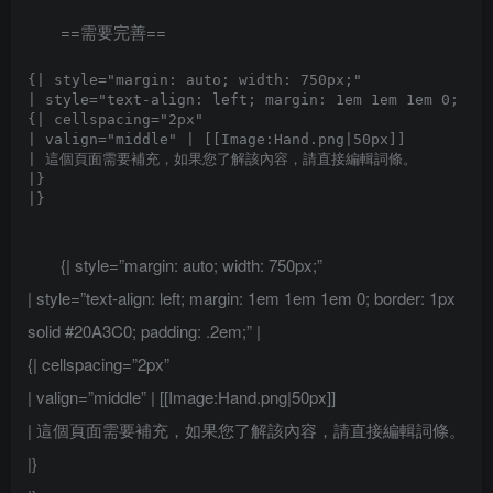
==需要完善==
{| style="margin: auto; width: 750px;"

| style="text-align: left; margin: 1em 1em 1em 0; bor
{| cellspacing="2px" 

| valign="middle" | [[Image:Hand.png|50px]]

| 這個頁面需要補充，如果您了解該內容，請直接編輯詞條。

|}

{| style=”margin: auto; width: 750px;”
| style=”text-align: left; margin: 1em 1em 1em 0; border: 1px
solid #20A3C0; padding: .2em;” |
{| cellspacing=”2px”
| valign=”middle” | [[Image:Hand.png|50px]]
| 這個頁面需要補充，如果您了解該內容，請直接編輯詞條。
|}