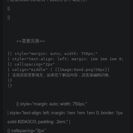
|}
|}
==需要完善==
{| style="margin: auto; width: 750px;"

| style="text-align: left; margin: 1em 1em 1em 0; bor
{| cellspacing="2px" 

| valign="middle" | [[Image:Hand.png|50px]]

| 這個頁面需要補充，如果您了解該內容，請直接編輯詞條。

|}

{| style=”margin: auto; width: 750px;”
| style=”text-align: left; margin: 1em 1em 1em 0; border: 1px
solid #20A3C0; padding: .2em;” |
{| cellspacing=”2px”