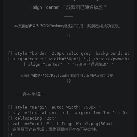
| align=”center” |”’
該漏洞已通過驗證
”’
——
本頁面的EXP/POC/Payload經測試可用，漏洞已經成功復現。
|}
{| style="border: 2.0px solid grey; background: #b3ff
| align="center" width="60px"| ![](/static/pwnwiki/im
| align="center" |'''
該漏洞已通過驗證
'''

本頁面的EXP/POC/Payload經測試可用，漏洞已經成功復現。
==存在爭議==
{| style="margin: auto; width: 750px;"

| style="text-align: left; margin: 1em 1em 1em 0; bor
{| cellspacing="2px" 

| valign="middle" | [[Image:Warn1.png|50px]]

| 這個頁面存在爭議，因此頁面內容存在不確定性。

|}
