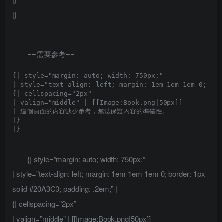
|}
==需要參考==
{| style="margin: auto; width: 750px;"

| style="text-align: left; margin: 1em 1em 1em 0; bor
{| cellspacing="2px" 

| valign="middle" | [[Image:Book.png|50px]]

| 這個頁面的內容缺少參考，無法保證內容的準確性。

|}

{| style=”margin: auto; width: 750px;”
| style=”text-align: left; margin: 1em 1em 1em 0; border: 1px
solid #20A3C0; padding: .2em;” |
{| cellspacing=”2px”
| valign=”middle” | [[Image:Book.png|50px]]