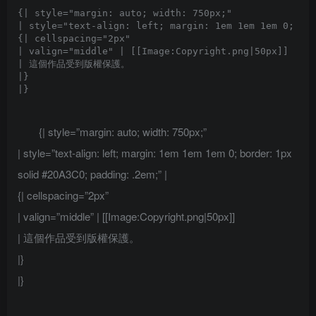
{| style="margin: auto; width: 750px;"

| style="text-align: left; margin: 1em 1em 1em 0; bor
{| cellspacing="2px" 

| valign="middle" | [[Image:Copyright.png|50px]]

| 這個作品受到版權保護。

|}

{| style=”margin: auto; width: 750px;”
| style=”text-align: left; margin: 1em 1em 1em 0; border: 1px
solid #20A3C0; padding: .2em;” |
{| cellspacing=”2px”
| valign=”middle” | [[Image:Copyright.png|50px]]
| 這個作品受到版權保護。
|}
|}