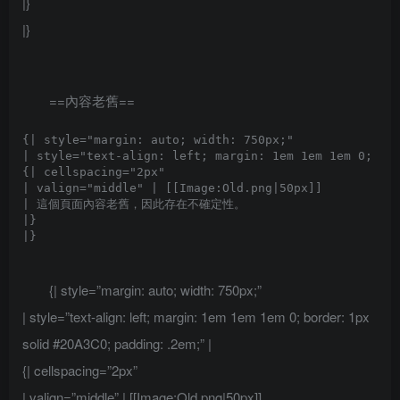
|}
|}
==內容老舊==
{| style="margin: auto; width: 750px;"

| style="text-align: left; margin: 1em 1em 1em 0; bor
{| cellspacing="2px" 

| valign="middle" | [[Image:Old.png|50px]]

| 這個頁面內容老舊，因此存在不確定性。

|}

{| style=”margin: auto; width: 750px;”
| style=”text-align: left; margin: 1em 1em 1em 0; border: 1px
solid #20A3C0; padding: .2em;” |
{| cellspacing=”2px”
| valign=”middle” | [[Image:Old.png|50px]]