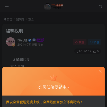
首页
漏洞库
正文
編輯說明
棉花糖
关注
私信
2021年7月15日发布
0
12
0
# 編輯說明
==存在爭議==
{| style="margin: auto; width: 750px;"

| style="text-align: left; margin: 1em 1em 1em 0; bor
{| cellspacing="2px" 

会员低价促销中~
| valign="middle" | [[Image:Warn1.png|50px]]

| 這個頁面存在爭議，因此頁面內容存在不確定性。

|}

网安全量靶场无境上线，全网最便宜独立环境靶场！