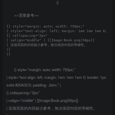
|}
==需要參考==
{| style="margin: auto; width: 750px;"

| style="text-align: left; margin: 1em 1em 1em 0; bor
{| cellspacing="2px" 

| valign="middle" | [[Image:Book.png|50px]]

| 這個頁面的內容缺少參考，無法保證內容的準確性。

|}

{| style=”margin: auto; width: 750px;”
| style=”text-align: left; margin: 1em 1em 1em 0; border: 1px
solid #20A3C0; padding: .2em;” |
{| cellspacing=”2px”
| valign=”middle” | [[Image:Book.png|50px]]
| 這個頁面的內容缺少參考，無法保證內容的準確性。