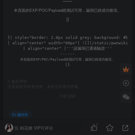
——
本頁面的EXP/POC/Payload經測試可用，漏洞已經成功復現。
|}
{| style="border: 2.0px solid grey; background: #b3ff
| align="center" width="60px"| ![](/static/pwnwiki/im
| align="center" |'''
該漏洞已通過驗證
'''

本頁面的EXP/POC/Payload經測試可用，漏洞已經成功復現。
©
版权声明
文章版权归作者所有，未经允许请勿转载。
THE END
漏洞库
0
仅 棉花糖 VIP可评论
喜欢就支持一下吧