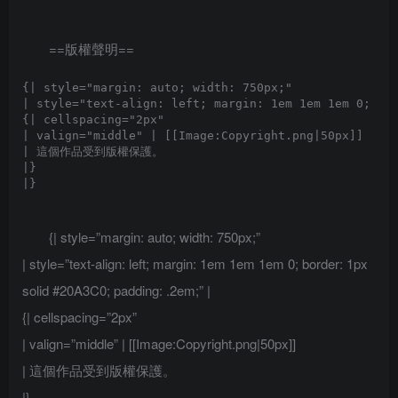
==版權聲明==
{| style="margin: auto; width: 750px;"

| style="text-align: left; margin: 1em 1em 1em 0; bor
{| cellspacing="2px" 

| valign="middle" | [[Image:Copyright.png|50px]]

| 這個作品受到版權保護。

|}

{| style=”margin: auto; width: 750px;”
| style=”text-align: left; margin: 1em 1em 1em 0; border: 1px
solid #20A3C0; padding: .2em;” |
{| cellspacing=”2px”
| valign=”middle” | [[Image:Copyright.png|50px]]
| 這個作品受到版權保護。
|}