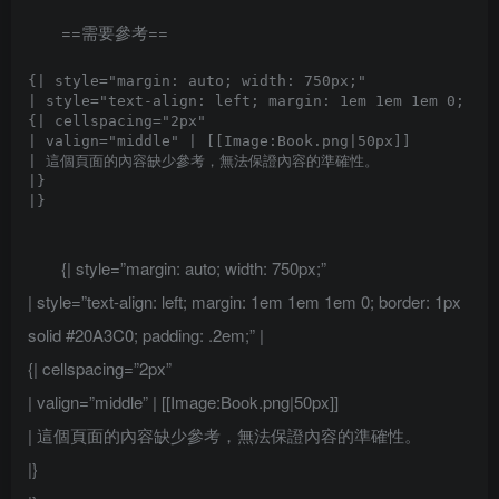
==需要參考==
{| style="margin: auto; width: 750px;"

| style="text-align: left; margin: 1em 1em 1em 0; bor
{| cellspacing="2px" 

| valign="middle" | [[Image:Book.png|50px]]

| 這個頁面的內容缺少參考，無法保證內容的準確性。

|}

{| style=”margin: auto; width: 750px;”
| style=”text-align: left; margin: 1em 1em 1em 0; border: 1px
solid #20A3C0; padding: .2em;” |
{| cellspacing=”2px”
| valign=”middle” | [[Image:Book.png|50px]]
| 這個頁面的內容缺少參考，無法保證內容的準確性。
|}