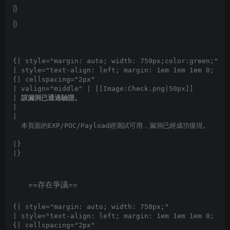
|}
|}
{| style="margin: auto; width: 750px;color:green;"

| style="text-align: left; margin: 1em 1em 1em 0; bor
{| cellspacing="2px" 

| valign="middle" | [[Image:Check.png|50px]]

| 
該漏洞已通過驗證。
|

| 
本頁面的EXP/POC/Payload經測試可用，漏洞已經成功復現。
|}

==存在爭議==
{| style="margin: auto; width: 750px;"

| style="text-align: left; margin: 1em 1em 1em 0; bor
{| cellspacing="2px" 
