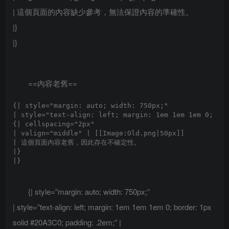
| 這個頁面的內容缺少參考，無法保證內容的準確性。
|}
|}
==內容老舊==
{| style="margin: auto; width: 750px;"

| style="text-align: left; margin: 1em 1em 1em 0; bor
{| cellspacing="2px" 

| valign="middle" | [[Image:Old.png|50px]]

| 這個頁面內容老舊，因此存在不確定性。

|}

{| style=”margin: auto; width: 750px;”
| style=”text-align: left; margin: 1em 1em 1em 0; border: 1px
solid #20A3C0; padding: .2em;” |