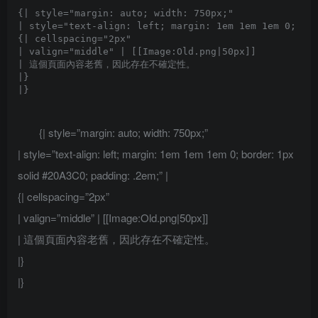
{| style="margin: auto; width: 750px;"

| style="text-align: left; margin: 1em 1em 1em 0; bor
{| cellspacing="2px" 

| valign="middle" | [[Image:Old.png|50px]]

| 這個頁面內容老舊，因此存在不確定性。

|}

{| style=”margin: auto; width: 750px;”
| style=”text-align: left; margin: 1em 1em 1em 0; border: 1px
solid #20A3C0; padding: .2em;” |
{| cellspacing=”2px”
| valign=”middle” | [[Image:Old.png|50px]]
| 這個頁面內容老舊，因此存在不確定性。
|}
|}