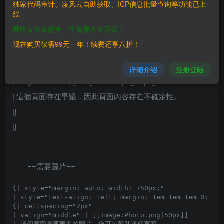
独家代码审计、凌风云自助获取、ICP信息批量查询等功能已上
线
{| style=”margin: auto; width: 750px;”
网络安全从拥有一个资源大全开始！
| style=”text-align: left; margin: 1em 1em 1em 0; border: 1px
现在购买仅需99元一年！续费还享八折！
solid #20A3C0; padding: .2em;” |
{| cellspacing=”2px”
详细介绍
注册登陆
| valign=”middle” | [[Image:Warn1.png|50px]]
| 這個頁面存在爭議，因此頁面內容存在不確定性。
|}
|}
==需要圖片==
{| style="margin: auto; width: 750px;"

| style="text-align: left; margin: 1em 1em 1em 0; bor
{| cellspacing="2px" 

| valign="middle" | [[Image:Photo.png|50px]]
