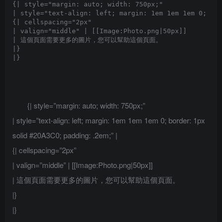
{| style="margin: auto; width: 750px;"

| style="text-align: left; margin: 1em 1em 1em 0; bor
{| cellspacing="2px" 

| valign="middle" | [[Image:Photo.png|50px]]

| 這個頁面需要更多的圖片，您可以幫助這個頁面。

|}

{| style=”margin: auto; width: 750px;”
| style=”text-align: left; margin: 1em 1em 1em 0; border: 1px
solid #20A3C0; padding: .2em;” |
{| cellspacing=”2px”
| valign=”middle” | [[Image:Photo.png|50px]]
| 這個頁面需要更多的圖片，您可以幫助這個頁面。
|}
|}