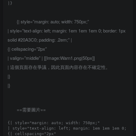
{| style=”margin: auto; width: 750px;”
| style=”text-align: left; margin: 1em 1em 1em 0; border: 1px
solid #20A3C0; padding: .2em;” |
{| cellspacing=”2px”
| valign=”middle” | [[Image:Warn1.png|50px]]
| 這個頁面存在爭議，因此頁面內容存在不確定性。
|}
|}
==需要圖片==
{| style="margin: auto; width: 750px;"

| style="text-align: left; margin: 1em 1em 1em 0; bor
{| cellspacing="2px" 
