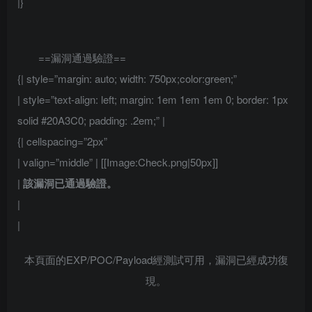
|}
==漏洞通過驗證==
{| style=”margin: auto; width: 750px;color:green;”
| style=”text-align: left; margin: 1em 1em 1em 0; border: 1px
solid #20A3C0; padding: .2em;” |
{| cellspacing=”2px”
| valign=”middle” | [[Image:Check.png|50px]]
|
該漏洞已通過驗證。
|
|
本頁面的EXP/POC/Payload經測試可用，漏洞已經成功復
現。