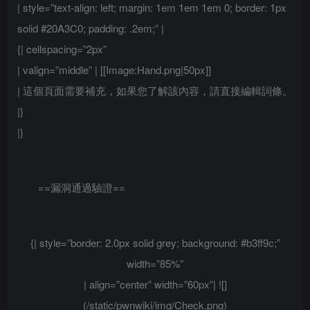
| style=”text-align: left; margin: 1em 1em 1em 0; border: 1px
solid #20A3C0; padding: .2em;” |
{| cellspacing=”2px”
| valign=”middle” | [[Image:Hand.png|50px]]
| 這個頁面需要補充，如果您了解該內容，請直接編輯詞條。
|}
|}
==漏洞通過驗證==
{| style=”border: 2.0px solid grey; background: #b3ff9c;”
width=”85%”
| align=”center” width=”60px”| ![]
(/static/pwnwiki/img/Check.png)