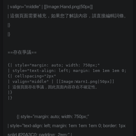
| valign=”middle” | [[Image:Hand.png|50px]]
| 這個頁面需要補充，如果您了解該內容，請直接編輯詞條。
|}
|}
==存在爭議==
{| style="margin: auto; width: 750px;"

| style="text-align: left; margin: 1em 1em 1em 0; bor
{| cellspacing="2px" 

| valign="middle" | [[Image:Warn1.png|50px]]

| 這個頁面存在爭議，因此頁面內容存在不確定性。

|}

{| style=”margin: auto; width: 750px;”
| style=”text-align: left; margin: 1em 1em 1em 0; border: 1px
solid #20A3C0; padding: .2em;” |