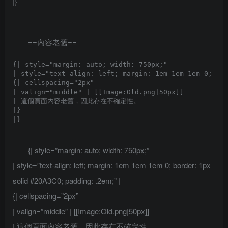
|}
==內容老舊==
{| style="margin: auto; width: 750px;"

| style="text-align: left; margin: 1em 1em 1em 0; bor
{| cellspacing="2px" 

| valign="middle" | [[Image:Old.png|50px]]

| 這個頁面內容老舊，因此存在不確定性。

|}

{| style=”margin: auto; width: 750px;”
| style=”text-align: left; margin: 1em 1em 1em 0; border: 1px
solid #20A3C0; padding: .2em;” |
{| cellspacing=”2px”
| valign=”middle” | [[Image:Old.png|50px]]
| 這個頁面內容老舊，因此存在不確定性。