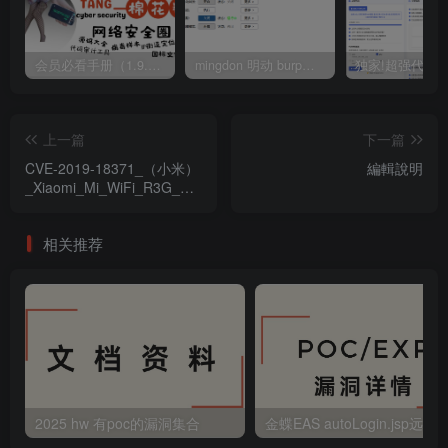
会员必看手册（1.9.0版本 26.4.5更新）
mingdon 明动 burp插件0.2.6版本 本地时间校验去除版
上一篇
下一篇
CVE-2019-18371_（小米）
編輯說明
_Xiaomi_Mi_WiFi_R3G_任
意文件讀取漏洞
相关推荐
2025 hw 有poc的漏洞集合