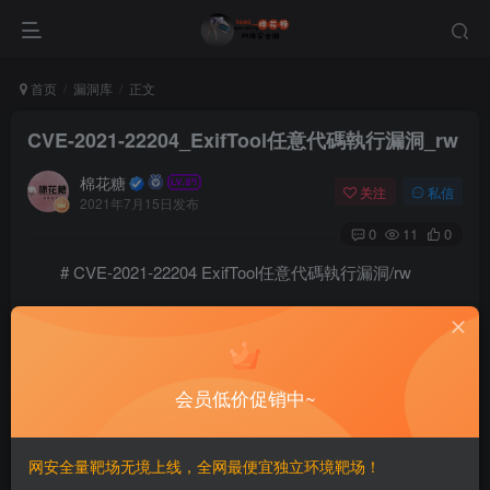
首页
漏洞库
正文
CVE-2021-22204_ExifTool任意代碼執行漏洞_rw
棉花糖
关注
私信
2021年7月15日发布
0
11
0
# CVE-2021-22204 ExifTool任意代碼執行漏洞/rw
== Impinduka zagize ingaruka ==
ExifTool 7.44 to 12.23
会员低价促销中~
==POC==
  $ printf 'P1 1 1 0' > moo.pbm

网安全量靶场无境上线，全网最便宜独立环境靶场！
   $ cjb2 moo.pbm moo.djvu
