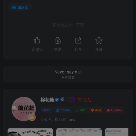
漏洞库
喜欢就支持一下吧
点赞
0
赞赏
分享
收藏
Never say die.
永不言弃
棉花糖
关注
41
1.5W+
991
424
436W+
公众号: 棉花糖 fans