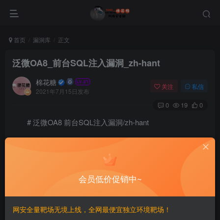
首页
漏洞库
正文
泛微OA8_前台SQL注入漏洞_zh-hant
棉花糖
关注
私信
2021年7月15日发布
0
19
0
# 泛微OA8 前台SQL注入漏洞/zh-hant
==注入點==
会员低价促销中~
在
中，直接將
對象交給
getdata.jsp
request
weaver.hrm.common.AjaxManager.getData(HttpSer
网安全量靶场无境上线，全网最便宜独立环境靶场！