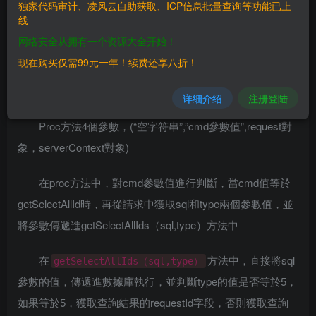
vletRequest,ServletContext) :
独家代码审计、凌风云自助获取、ICP信息批量查询等功能已上
线
方法處理
网络安全从拥有一个资源大全开始！
现在购买仅需99元一年！续费还享八折！
在getData方法中，判斷請求裡cmd參數是否為空，如果
不為空，調用proc方法
详细介绍
注册登陆
Proc方法4個參數，(“空字符串”,”cmd參數值”,request對
象，serverContext對象)
在proc方法中，對cmd參數值進行判斷，當cmd值等於
getSelectAllId時，再從請求中獲取sql和type兩個參數值，並
將參數傳遞進getSelectAllIds（sql,type）方法中
在
方法中，直接將sql
getSelectAllIds（sql,type）
參數的值，傳遞進數據庫執行，並判斷type的值是否等於5，
如果等於5，獲取查詢結果的requestId字段，否則獲取查詢