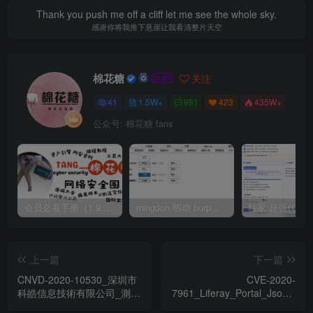
Thank you push me off a cliff let me see the whole sky.
感谢你将我推下悬崖让我看清整片天空
棉花糖
关注
41
1.5W+
991
423
435W+
公众号: 棉花糖 fans
会员必看手册（1.9.0版本 26.4.5更新）
mingdon 明动 burp插件0.2.6版本 本地时间校验去除版
上一篇
下一篇
CNVD-2020-10530_深圳市
CVE-2020-
科皓信息技術有限公司_測站
7961_Liferay_Portal_Json_Web
綜合管理平台_邏輯缺陷漏洞
反序列化漏洞_zh-cn