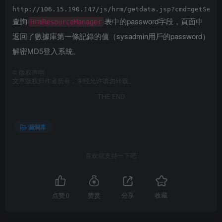
查詢
表中的password字段，頁面中
HrmResourceManager
返回了數據庫第一條記錄的值（sysadmin用戶的password）
解密MD5登入系統。
©
版权声明
文章版权归作者所有，未经允许请勿转载。
THE END
漏洞库
喜欢就支持一下吧
点赞
0
赞赏
分享
收藏