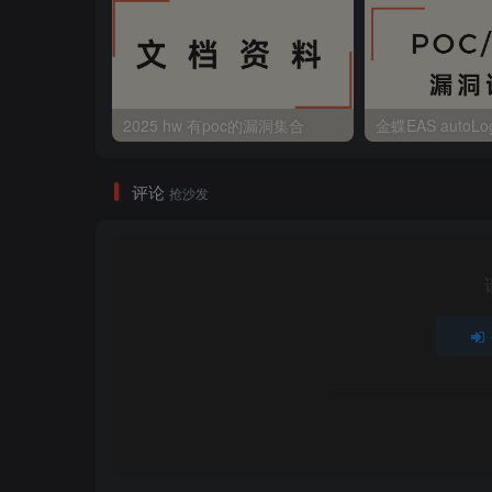
2025 hw 有poc的漏洞集合
评论
抢沙发