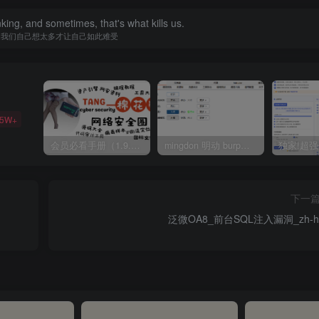
nking, and sometimes, that's what kills us.
是我们自己想太多才让自己如此难受
35W+
会员必看手册（1.9.0版本 26.4.5更新）
mingdon 明动 burp插件0.2.6版本 本地时间校验去除版
下一
泛微OA8_前台SQL注入漏洞_zh-ha