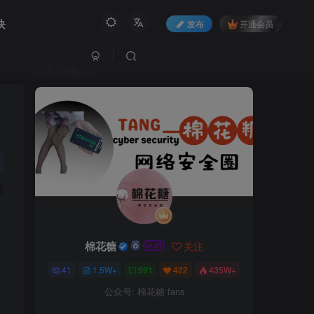
块
发布
开通会员
作者
棉花糖
关注
41
1.5W+
991
422
435W+
公众号: 棉花糖 fans