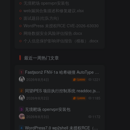
无境靶场 openvpn安装包
web漏洞合集描述和修复建议.xlsx
面试题目(红队方向)
WordPress 未授权RCE CVE-2026-63030
网络数据安全风险评估报告.docx
个人信息保护影响评估报告（模板）.docx
最近一周热门文章
Fastjson2 FNV-1a 哈希碰撞 AutoType 绕过远程代码执行
1
1221
2026年8月4日
9999
同望iPES 项目执行控制系统 readdoc.jsp存在任意文件读取
2
1185
2026年8月2日
9999
无境靶场 openvpn安装包
3
2026年8月3日
1172
WordPress7.0 wp2shell 未授权RCE（CVE-2026-63030 CVE-2026-60137）
4