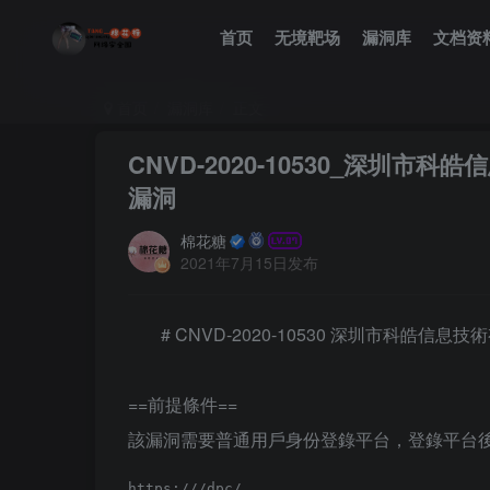
首页
无境靶场
漏洞库
文档资
首页
漏洞库
正文
CNVD-2020-10530_深圳
漏洞
棉花糖
2021年7月15日发布
# CNVD-2020-10530 深圳市科皓
==前提條件==
該漏洞需要普通用戶身份登錄平台，登錄平台
https://