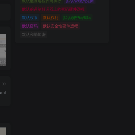
默认配置远程代码执行
默认管理员凭据
默认的调制解调器上的密码硬件远程
默认权限
默认权利
默认弱密码编码
默认密码
默认安全性硬件远程
默认和弱加密
独家!超强代码审计工具上线！免费会员等你来嫖！
2025 hw 有poc的漏洞集合
技术文章投稿兑换会员规则
篇
nt