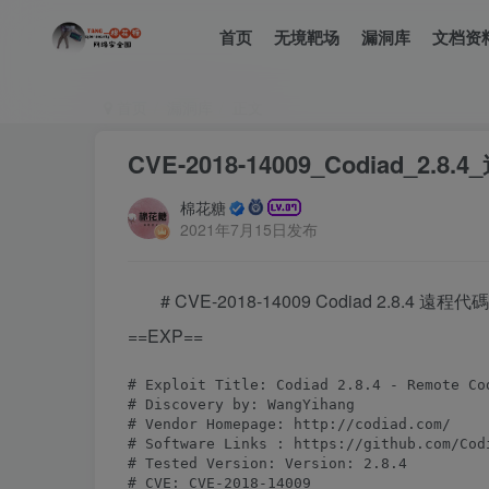
首页
无境靶场
漏洞库
文档资
首页
漏洞库
正文
CVE-2018-14009_Codiad_2
棉花糖
2021年7月15日发布
# CVE-2018-14009 Codiad 2.8.4 遠
==EXP==
# Exploit Title: Codiad 2.8.4 - Remote Co
# Discovery by: WangYihang

# Vendor Homepage: http://codiad.com/

# Software Links : https://github.com/Codi
# Tested Version: Version: 2.8.4

# CVE: CVE-2018-14009
