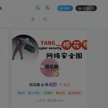
块
发布
开通会员
作者
棉花糖
关注
41
1.5W+
991
423
435W+
公众号: 棉花糖 fans