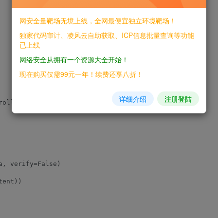
网安全量靶场无境上线，全网最便宜独立环境靶场！
独家代码审计、凌风云自助获取、ICP信息批量查询等功能
已上线
网络安全从拥有一个资源大全开始！
现在购买仅需99元一年！续费还享八折！
详细介绍
注册登陆
roller.php?action=authenticate"

, verify=False)

ent))
