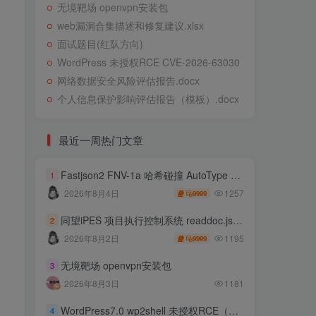
无境靶场 openvpn安装包
web漏洞合集描述和修复建议.xlsx
面试题目(红队方向)
WordPress 未授权RCE CVE-2026-63030
网络数据安全风险评估报告.docx
个人信息保护影响评估报告（模板）.docx
最近一周热门文章
Fastjson2 FNV-1a 哈希碰撞 AutoType 绕过远程代码执行
1
1257
2026年8月4日
9999
同望iPES 项目执行控制系统 readdoc.jsp存在任意文件读取
2
1195
2026年8月2日
9999
无境靶场 openvpn安装包
3
2026年8月3日
1181
WordPress7.0 wp2shell 未授权RCE（CVE-2026-63030 CVE-2026-60137）
4