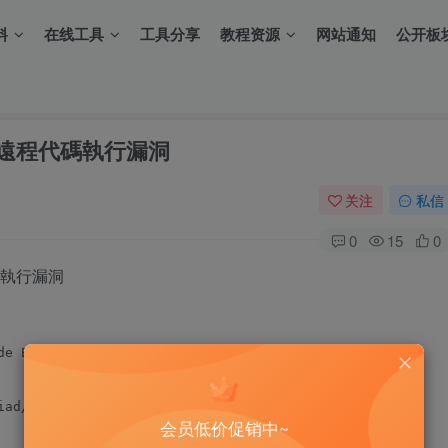
料
在线工具
工具分享
教程资源
网站通知
公开板
.8.4_遠程代碼執行漏洞
关注
私信
0
15
0
程代碼執行漏洞
de Execution (Authenticated)

ad/Codiad/releases

会员低价促销中~