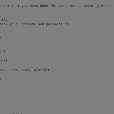
nfirm that you have done the two command above [y/n]"):

d):

heck your username and password.")



")

h))

ost, port, path, platform)


