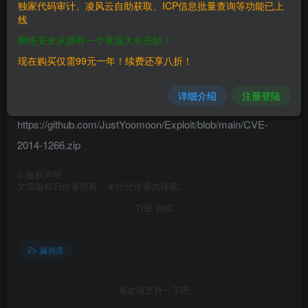
独家代码审计、凌风云自助获取、ICP信息批量查询等功能已上
signature in a TLS Server Key Exchange message, which
线
allows man-in-the-middle attackers to spoof SSL servers by
网络安全从拥有一个资源大全开始！
(1) using an arbitrary private key for the signing step or (2)
现在购买仅需99元一年！续费还享八折！
omitting the signing step.
详细介绍
注册登陆
==EXP==
https://github.com/JustYoomoon/Exploit/blob/main/CVE-
2014-1266.zip
©
版权声明
文章版权归作者所有，未经允许请勿转载。
THE END
漏洞库
喜欢就支持一下吧