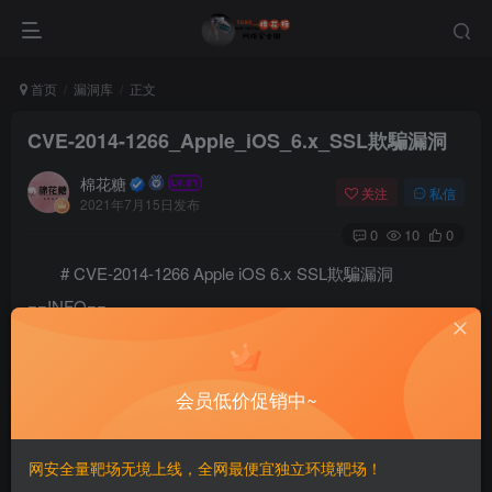
首页
漏洞库
正文
CVE-2014-1266_Apple_iOS_6.x_SSL欺騙漏洞
棉花糖
关注
私信
2021年7月15日发布
0
10
0
# CVE-2014-1266 Apple iOS 6.x SSL欺騙漏洞
==INFO==
The SSLVerifySignedServerKeyExchange function in
libsecurity_ssl/lib/sslKeyExchange.c in the Secure Transport
会员低价促销中~
feature in the Data Security component in Apple iOS 6.x
before 6.1.6 and 7.x before 7.0.6, Apple TV 6.x before 6.0.2,
网安全量靶场无境上线，全网最便宜独立环境靶场！
and Apple OS X 10.9.x before 10.9.2 does not check the