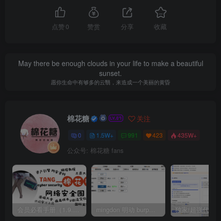
点赞
0
赞赏
分享
收藏
May there be enough clouds in your life to make a beautiful
sunset.
愿你生命中有够多的云翳，来造成一个美丽的黄昏
棉花糖
关注
0
1.5W+
991
423
435W+
公众号: 棉花糖 fans
会员必看手册（1.9.0版本 26.4.5更新）
mingdon 明动 burp插件0.2.6版本 本地时间校验去除版