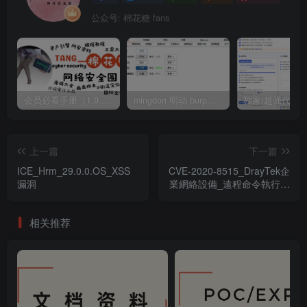
公众号: 棉花糖 fans
会员必看手册（1.9.0版本 26.4.5更新）
mingdon 明动 burp插件0.2.6版本 本地时间校验去除版
上一篇
下一篇
ICE_Hrm_29.0.0.OS_XSS
CVE-2020-8515_DrayTek企
漏洞
業網絡設備_遠程命令執行漏
洞_en
相关推荐