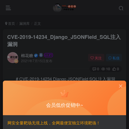
首页
漏洞库
正文
CVE-2019-14234_Django_JSONField_SQL注入
漏洞
棉花糖
关注
私信
2021年7月15日发布
0
10
0
# CVE-2019-14234 Django JSONField SQL注入漏洞
==影響版本==
Django 2.2.x < 2.2.4

会员低价促销中~
Django 2.1.x < 2.1.11

网安全量靶场无境上线，全网最便宜独立环境靶场！
==漏洞利用==