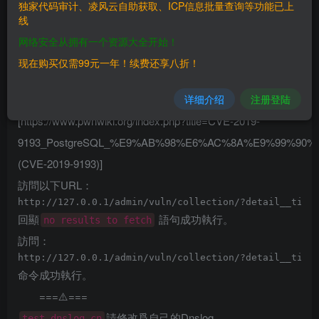
独家代码审计、凌风云自助获取、ICP信息批量查询等功能已上
首先需登錄管理員後臺，訪問模型Collection的管理頁面：
线
网络安全从拥有一个资源大全开始！
现在购买仅需99元一年！续费还享八折！
Django一般與PostgreSQL一起配合使用，可以嘗試利用
详细介绍
注册登陆
PostgreSQL 高權限命令執行漏洞
[https://www.pwnwiki.org/index.php?title=CVE-2019-
9193_PostgreSQL_%E9%AB%98%E6%AC%8A%E9%99%9
(CVE-2019-9193)]
訪問以下URL：
回顯
語句成功執行。
no results to fetch
訪問：
命令成功執行。
===⚠️️===
請修改爲自己的Dnslog
test.dnslog.cn