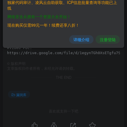
独家代码审计、凌风云自助获取、ICP信息批量查询等功能已上
#Steps to reproduce the attack:

1-Open 2 different browsers (or one with 2 windows - 
线
2-Log in to the system, 

网络安全从拥有一个资源大全开始！
3-Paste this payload into the address bar and load it
http://localhost:8070/app/?g=admin&n=dashboard&m=2148
现在购买仅需99元一年！续费还享八折！
It simulates victim executing XSS.

4-In the incognito window do not log in but just modi
5-Navigate to any application url - you will realize 
详细介绍
注册登陆
#Video POC:

©
版权声明
文章版权归作者所有，未经允许请勿转载。
THE END
漏洞库
喜欢就支持一下吧