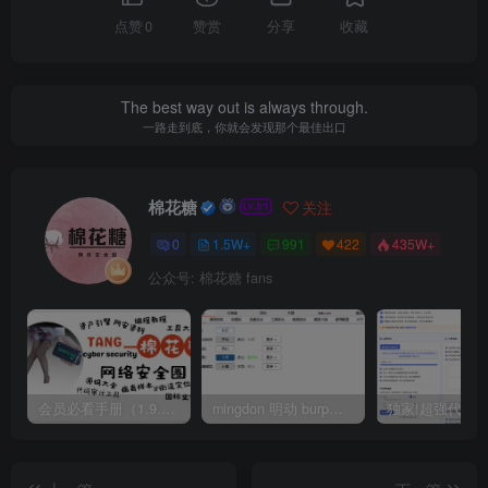
点赞
0
赞赏
分享
收藏
The best way out is always through.
一路走到底，你就会发现那个最佳出口
棉花糖
关注
0
1.5W+
991
422
435W+
公众号: 棉花糖 fans
会员必看手册（1.9.0版本 26.4.5更新）
mingdon 明动 burp插件0.2.6版本 本地时间校验去除版