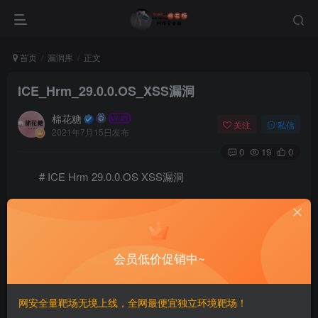
首页
漏洞库
正文
ICE_Hrm_29.0.0.OS_XSS漏洞
棉花糖
关注
私信
2021年7月15日发布
0
19
0
# ICE Hrm 29.0.0.OS XSS漏洞
# Exploit Title: ICE Hrm 29.0.0.OS - 'Account Takeove
# Exploit Author: *Piyush Patil *& Rafal Lykowski

# Vendor Homepage: https://icehrm.com/

# Version: 29.0.0.OS

会员低价促销中~
# Tested on: Windows 10 and Kali

#Description

ICE Hrm Version 29.0.0.OS is vulnerable to session fi
网安全量靶场无境上线，全网最便宜独立环境靶场！