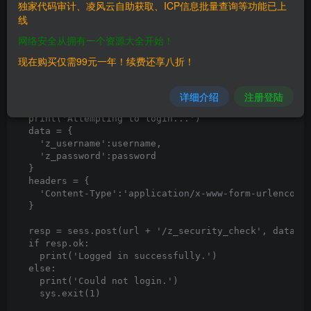
独家代码审计、凌风云自助获取、ICP信息批量查询等功能已上
线
url = 'http://your_ip_here:8080'

username = 'test'

网络安全从拥有一个资源大全开始！
password = 'test123'

现在购买仅需99元一年！续费还享八折！
sess = requests.Session()

sess.get(host)

详细介绍
注册登陆
def login():

  print('Attempting to login...')

  data = {

    'z_username':username,

    'z_password':password

  }

  headers = {

    'Content-Type':'application/x-www-form-urlencoded
  }

  resp = sess.post(url + '/z_security_check', data=da
  if resp.ok:

    print('Logged in successfully.')

  else:

    print('Could not login.')

    sys.exit(1)
