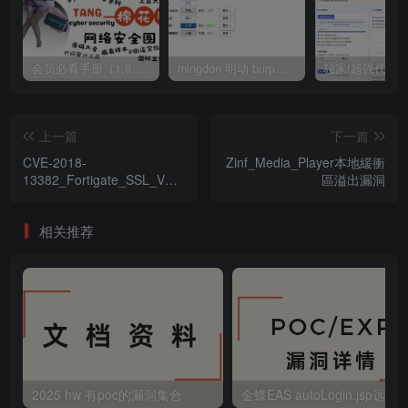
会员必看手册（1.9.0版本 26.4.5更新）
mingdon 明动 burp插件0.2.6版本 本地时间校验去除版
上一篇
下一篇
CVE-2018-
Zinf_Media_Player本地緩衝
13382_Fortigate_SSL_VPN_
區溢出漏洞
後門
相关推荐
2025 hw 有poc的漏洞集合