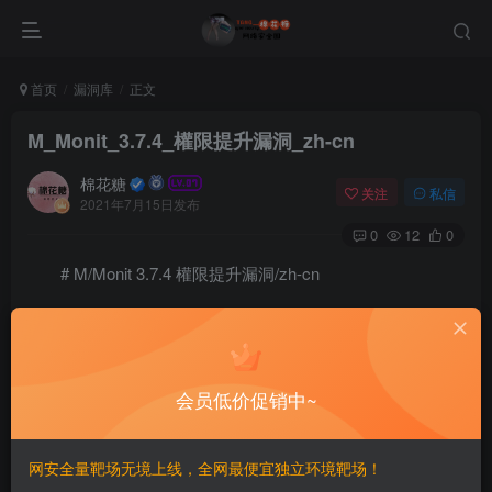
首页
漏洞库
正文
M_Monit_3.7.4_權限提升漏洞_zh-cn
棉花糖
关注
私信
2021年7月15日发布
0
12
0
# M/Monit 3.7.4 權限提升漏洞/zh-cn
==影响版本==
会员低价促销中~
==EXP==
import sys

网安全量靶场无境上线，全网最便宜独立环境靶场！
import requests
