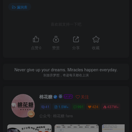
漏洞库
喜欢就支持一下吧
点赞
0
赞赏
分享
收藏
Never give up your dreams. Miracles happen everyday.
别放弃梦想，奇迹每天都在上演
棉花糖
关注
41
1.5W+
991
424
437W+
公众号: 棉花糖 fans