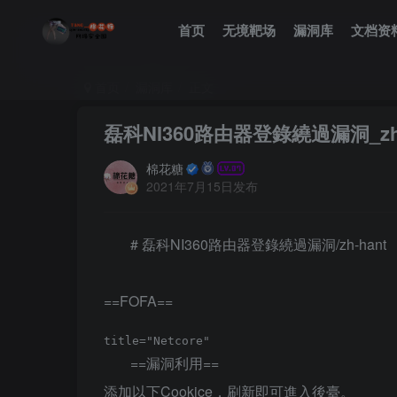
首页
无境靶场
漏洞库
文档资
首页
漏洞库
正文
磊科NI360路由器登錄繞過漏洞_zh-
棉花糖
2021年7月15日发布
# 磊科NI360路由器登錄繞過漏洞/zh-hant
==FOFA==
==漏洞利用==
添加以下Cookice，刷新即可進入後臺。