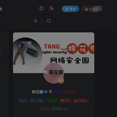
块
发布
开通会员
作者
棉花糖
关注
41
1.5W+
991
422
435W+
公众号: 棉花糖 fans