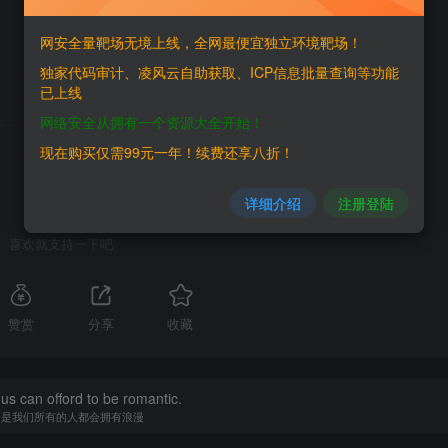
网安全量靶场无境上线，全网最便宜独立环境靶场！
独家代码审计、凌风云自助获取、ICP信息批量查询等功能
已上线
网络安全从拥有一个资源大全开始！
THE END
现在购买仅需99元一年！续费还享八折！
详细介绍
注册登陆
喜欢就支持一下吧
赞赏
分享
收藏
f us can offord to be romantic.
不是我们所有的人都会拥有浪漫