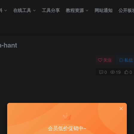
料
在线工具
工具分享
教程资源
网站通知
公开板
hant
关注
私信
0
19
0
会员低价促销中~