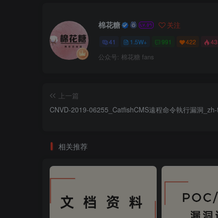
棉花糖
关注
41
1.5W+
991
422
4
公众号: 棉花糖 fans
上一篇
CNVD-2019-06255_CatfishCMS遠程命令執行漏洞_zh-
相关推荐