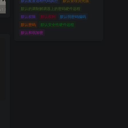
默认配置远程代码执行
默认管理员凭据
默认的调制解调器上的密码硬件远程
大华 evo-runs/v1.0/receive RCE
FineReport 帆软报表前台远程代码执行
wps 远程代码
默认权限
默认权利
默认弱密码编码
默认密码
默认安全性硬件远程
默认和弱加密