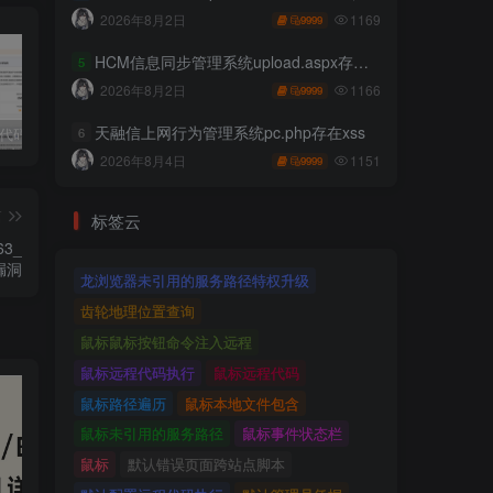
1169
2026年8月2日
9999
HCM信息同步管理系统upload.aspx存在任意文件上传
5
1166
2026年8月2日
9999
天融信上网行为管理系统pc.php存在xss
6
独家!超强代码审计工具上线！免费会员等你来嫖！
2025 hw 有poc的漏洞集合
技术文章投稿兑换会员规则
1151
2026年8月4日
9999
篇
标签云
63_
漏洞
龙浏览器未引用的服务路径特权升级
齿轮地理位置查询
鼠标鼠标按钮命令注入远程
鼠标远程代码执行
鼠标远程代码
鼠标路径遍历
鼠标本地文件包含
鼠标未引用的服务路径
鼠标事件状态栏
鼠标
默认错误页面跨站点脚本