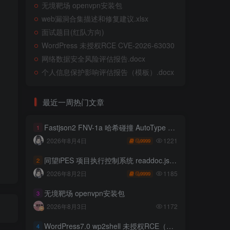
无境靶场 openvpn安装包
web漏洞合集描述和修复建议.xlsx
面试题目(红队方向)
WordPress 未授权RCE CVE-2026-63030
网络数据安全风险评估报告.docx
个人信息保护影响评估报告（模板）.docx
最近一周热门文章
Fastjson2 FNV-1a 哈希碰撞 AutoType 绕过远程代码执行
1
1221
2026年8月4日
9999
同望iPES 项目执行控制系统 readdoc.jsp存在任意文件读取
2
1185
2026年8月2日
9999
无境靶场 openvpn安装包
3
2026年8月3日
1172
WordPress7.0 wp2shell 未授权RCE（CVE-2026-63030 CVE-2026-60137）
4