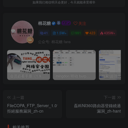
如果我们相信明天会更好，今天就能承受艰辛
棉花糖
关注
41
1.5W+
991
423
435W+
公众号: 棉花糖 fans
会员必看手册（1.9.0版本 26.4.5更新）
mingdon 明动 burp插件0.2.6版本 本地时间校验去除版
上一篇
下一篇
FileCOPA_FTP_Server_1.01_
磊科NI360路由器登錄繞過
拒絕服務漏洞_zh-cn
漏洞_zh-hant
相关推荐