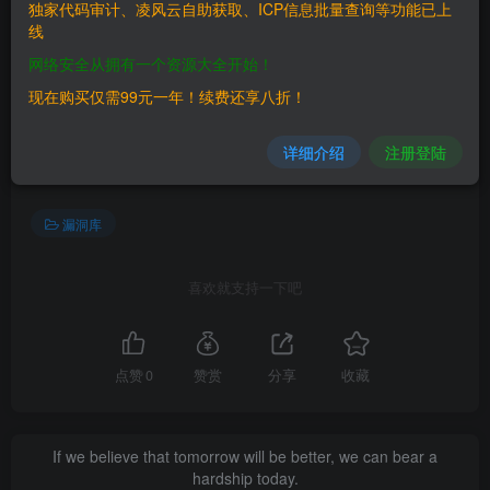
独家代码审计、凌风云自助获取、ICP信息批量查询等功能已上
线
网络安全从拥有一个资源大全开始！
现在购买仅需99元一年！续费还享八折！
©
版权声明
文章版权归作者所有，未经允许请勿转载。
详细介绍
注册登陆
THE END
漏洞库
喜欢就支持一下吧
点赞
0
赞赏
分享
收藏
If we believe that tomorrow will be better, we can bear a
hardship today.