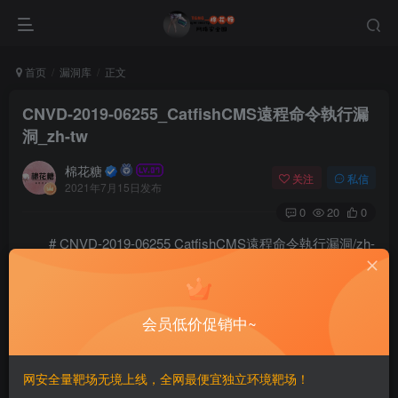
首页
漏洞库
正文
CNVD-2019-06255_CatfishCMS遠程命令執行漏
洞_zh-tw
棉花糖
关注
私信
2021年7月15日发布
0
20
0
# CNVD-2019-06255 CatfishCMS遠程命令執行漏洞/zh-
tw
会员低价促销中~
==漏洞影響==
v4.8.54
网安全量靶场无境上线，全网最便宜独立环境靶场！
==Payload==