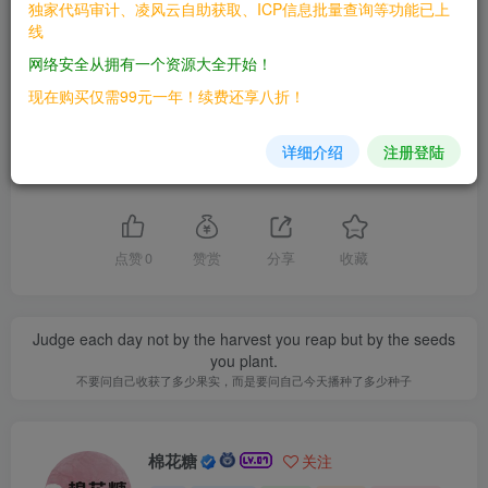
文章版权归作者所有，未经允许请勿转载。
独家代码审计、凌风云自助获取、ICP信息批量查询等功能已上
线
THE END
网络安全从拥有一个资源大全开始！
现在购买仅需99元一年！续费还享八折！
漏洞库
详细介绍
注册登陆
喜欢就支持一下吧
点赞
0
赞赏
分享
收藏
Judge each day not by the harvest you reap but by the seeds
you plant.
不要问自己收获了多少果实，而是要问自己今天播种了多少种子
棉花糖
关注