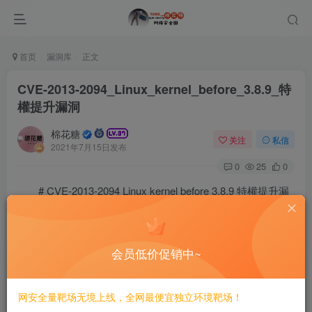
首页
漏洞库
正文
CVE-2013-2094_Linux_kernel_before_3.8.9_特
權提升漏洞
棉花糖
关注
私信
2021年7月15日发布
0
25
0
# CVE-2013-2094 Linux kernel before 3.8.9 特權提升漏
洞
==EXP==
会员低价促销中~
https://github.com/JustYoomoon/Exploit/blob/main/cve-2013-
2094.zip
网安全量靶场无境上线，全网最便宜独立环境靶场！
©
版权声明