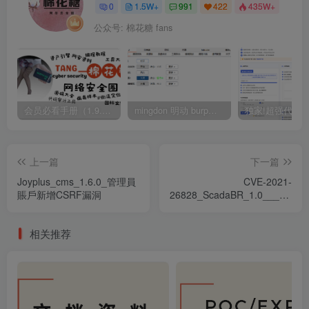
0
1.5W+
991
422
435W+
公众号: 棉花糖 fans
会员必看手册（1.9.0版本 26.4.5更新）
mingdon 明动 burp插件0.2.6版本 本地时间校验去除版
上一篇
下一篇
Joyplus_cms_1.6.0_管理員
CVE-2021-
賬戶新增CSRF漏洞
26828_ScadaBR_1.0___1.1CE_
上傳漏洞
相关推荐