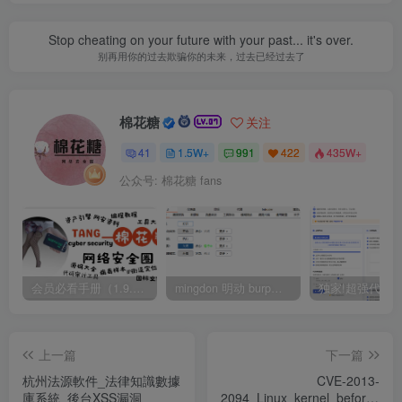
Stop cheating on your future with your past... it's over.
别再用你的过去欺骗你的未来，过去已经过去了
棉花糖
关注
41
1.5W+
991
422
435W+
公众号: 棉花糖 fans
会员必看手册（1.9.0版本 26.4.5更新）
mingdon 明动 burp插件0.2.6版本 本地时间校验去除版
上一篇
下一篇
杭州法源軟件_法律知識數據
CVE-2013-
庫系統_後台XSS漏洞
2094_Linux_kernel_before_3.8