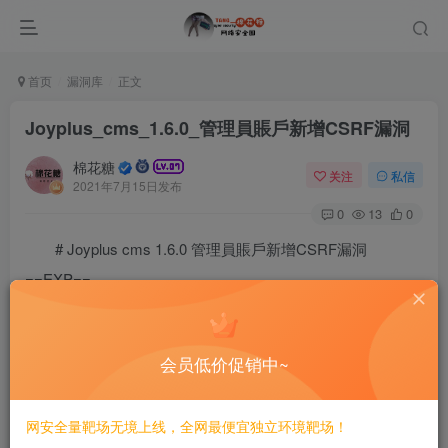
首页
漏洞库
正文
Joyplus_cms_1.6.0_管理員賬戶新增CSRF漏洞
棉花糖
关注
私信
2021年7月15日发布
0
13
0
# Joyplus cms 1.6.0 管理員賬戶新增CSRF漏洞
==EXP==
会员低价促销中~
网安全量靶场无境上线，全网最便宜独立环境靶场！