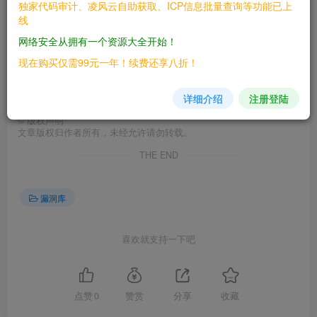
独家代码审计、凌风云自助获取、ICP信息批量查询等功能已上
线
网络安全从拥有一个资源大全开始！
现在购买仅需99元一年！续费还享八折！
详细介绍
注册登陆
©
版权声明
文章版权归作者所有，未经允许请勿转载。
THE END
漏洞库
喜欢就支持一下吧
点赞
0
赞赏
分享
收藏