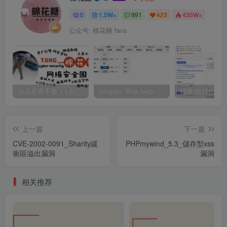
0
1.5W+
991
423
435W+
公众号: 棉花糖 fans
会员必看手册（1.9.0版本 26.4.5更新）
mingdon 明动 burp插件0.2.6版本 本地时间校验去除版
上一篇
下一篇
CVE-2002-0091_Sharity緩
PHPmywind_5.3_儲存型xss
衝區溢出漏洞
漏洞
相关推荐