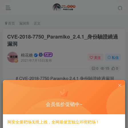
首页
漏洞库
正文
CVE-2018-7750_Paramiko_2.4.1_身份驗證繞過
漏洞
棉花糖
关注
私信
2021年7月15日发布
0
15
0
# CVE-2018-7750 Paramiko 2.4.1 身份驗證繞過漏洞
==EXP==
# Exploit Title: Paramiko 2.4.1 - Authentication Bypa
会员低价促销中~
# Date: 2018-10-27

# Exploit Author: Adam Brown

# Vendor Homepage: https://www.paramiko.org

# Software Link: https://github.com/paramiko/paramiko
网安全量靶场无境上线，全网最便宜独立环境靶场！
# Version: < 1.17.6, 1.18.x < 1.18.5, 2.0.x < 2.0.8, 