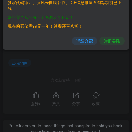
title=%E5%88%86%E9%A1%9E:%E5%B7%A5%E5%85%B
独家代码审计、凌风云自助获取、ICP信息批量查询等功能已上
线
7%E5%88%86%E4%BA%AB&action=edit&redlink=1 工具分
网络安全从拥有一个资源大全开始！
享]
现在购买仅需99元一年！续费还享八折！
©
版权声明
文章版权归作者所有，未经允许请勿转载。
详细介绍
注册登陆
THE END
漏洞库
喜欢就支持一下吧
点赞
0
赞赏
分享
收藏
Put blinders on to those things that conspire to hold you back,
especially the ones in your own head.