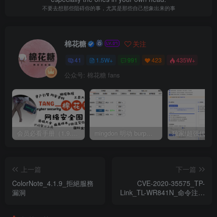
不要去想那些阻碍你的事，尤其是那些自己想象出来的事
棉花糖
关注
41
1.5W+
991
423
435W+
公众号: 棉花糖 fans
会员必看手册（1.9.0版本 26.4.5更新）
mingdon 明动 burp插件0.2.6版本 本地时间校验去除版
上一篇
下一篇
ColorNote_4.1.9_拒絕服務
CVE-2020-35575_TP-
漏洞
Link_TL-WR841N_命令注入
漏洞