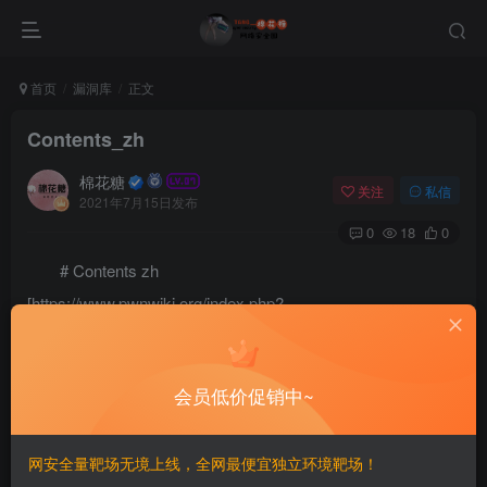
首页
漏洞库
正文
Contents_zh
棉花糖
关注
私信
2021年7月15日发布
0
18
0
# Contents zh
[https://www.pwnwiki.org/index.php?
title=%E5%88%86%E9%A1%9E:%E6%BB%B2%E9%80%8
F%E6%B8%AC%E8%A9%A6%E6%96%87%E6%AA%94 滲
会员低价促销中~
透測試文檔]
[https://www.pwnwiki.org/index.php?
网安全量靶场无境上线，全网最便宜独立环境靶场！