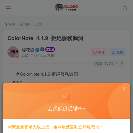
首页
漏洞库
正文
ColorNote_4.1.9_拒絕服務漏洞
棉花糖
关注
私信
2021年7月15日发布
0
24
0
# ColorNote 4.1.9 拒絕服務漏洞
==POC==
# Exploit Title: ColorNote 4.1.9 - Denial of Service 
# Date: 2021-06-02

# Author: Brian Rodríguez

会员低价促销中~
# Download Link: https://play.google.com/store/apps/d
# Version: 4.1.9

# Category: DoS (Android)

网安全量靶场无境上线，全网最便宜独立环境靶场！