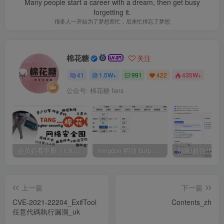
Many people start a career with a dream, then get busy
forgetting it.
很多人一开始为了梦想而忙，后来忙得忘了梦想
棉花糖
关注
41
1.5W+
991
422
435W+
公众号: 棉花糖 fans
会员必看手册（1.9.0版本 26.4.5更新）
mingdon 明动 burp插件0.2.6版本 本地时间校验去除版
上一篇
下一篇
CVE-2021-22204_ExifTool
Contents_zh
任意代碼執行漏洞_uk