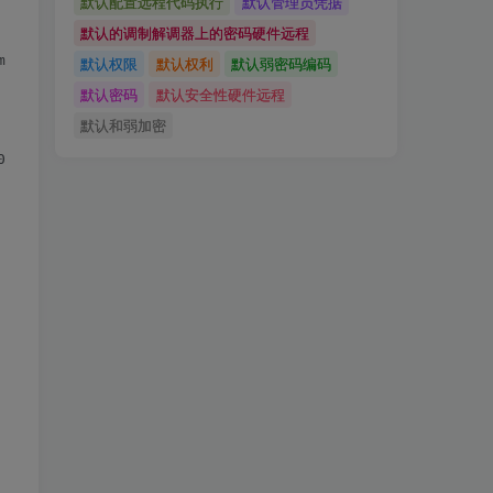
默认配置远程代码执行
默认管理员凭据
默认的调制解调器上的密码硬件远程
e/80.0.3987.106 Safari/537.36

默认权限
默认权利
默认弱密码编码
默认密码
默认安全性硬件远程
默认和弱加密
0cd96=node09crp5bs5eglyrv874no3w48l0.node0; JSESSIONID.65