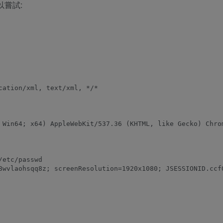
以嘗試:
ation/xml, text/xml, */*

 Win64; x64) AppleWebKit/537.36 (KHTML, like Gecko) Chrom
etc/passwd

8wvlaohsqq8z; screenResolution=1920x1080; JSESSIONID.ccf