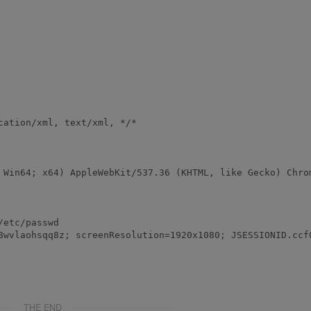
ation/xml, text/xml, */*

 Win64; x64) AppleWebKit/537.36 (KHTML, like Gecko) Chrom
etc/passwd

8wvlaohsqq8z; screenResolution=1920x1080; JSESSIONID.ccf
THE END