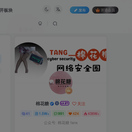
开板块
发布
开通会员
作者
棉花糖
关注
41
1.5W+
991
424
436W+
公众号: 棉花糖 fans