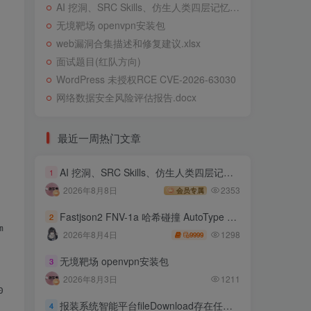
AI 挖洞、SRC Skills、仿生人类四层记忆系统
无境靶场 openvpn安装包
web漏洞合集描述和修复建议.xlsx
面试题目(红队方向)
WordPress 未授权RCE CVE-2026-63030
网络数据安全风险评估报告.docx
最近一周热门文章
AI 挖洞、SRC Skills、仿生人类四层记忆系统
1
2026年8月8日
2353
会员专属
Fastjson2 FNV-1a 哈希碰撞 AutoType 绕过远程代码执行
2
e/80.0.3987.106 Safari/537.36

1298
2026年8月4日
9999
无境靶场 openvpn安装包
3
2026年8月3日
1211
0cd96=node09crp5bs5eglyrv874no3w48l0.node0; JSESSIONID.65
报装系统智能平台fileDownload存在任意文件读取
4