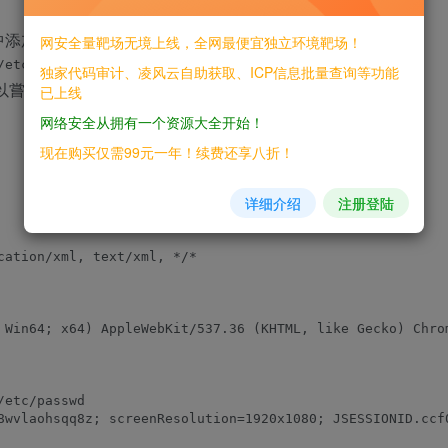
中添加：
网安全量靶场无境上线，全网最便宜独立环境靶场！
独家代码审计、凌风云自助获取、ICP信息批量查询等功能
以嘗試:
已上线
网络安全从拥有一个资源大全开始！
现在购买仅需99元一年！续费还享八折！
详细介绍
注册登陆
ation/xml, text/xml, */*

 Win64; x64) AppleWebKit/537.36 (KHTML, like Gecko) Chrom
etc/passwd

8wvlaohsqq8z; screenResolution=1920x1080; JSESSIONID.ccf