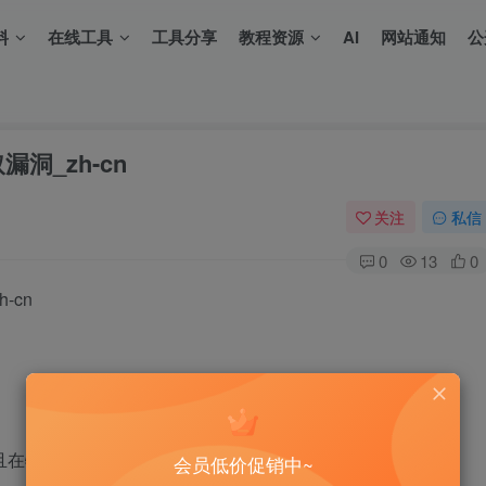
料
在线工具
工具分享
教程资源
AI
网站通知
公
取漏洞_zh-cn
关注
私信
0
13
0
-cn
且在特定而條件下也可以讀取Linux系統服務器中的文件.
会员低价促销中~