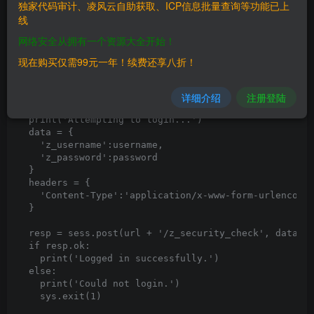
独家代码审计、凌风云自助获取、ICP信息批量查询等功能已上
线
url = 'http://your_ip_here:8080'

username = 'test'

网络安全从拥有一个资源大全开始！
password = 'test123'

现在购买仅需99元一年！续费还享八折！
sess = requests.Session()

sess.get(host)

详细介绍
注册登陆
def login():

  print('Attempting to login...')

  data = {

    'z_username':username,

    'z_password':password

  }

  headers = {

    'Content-Type':'application/x-www-form-urlencoded
  }

  resp = sess.post(url + '/z_security_check', data=da
  if resp.ok:

    print('Logged in successfully.')

  else:

    print('Could not login.')

    sys.exit(1)
