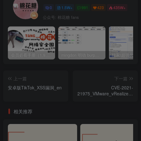
0
1.5W+
991
423
435W+
公众号: 棉花糖 fans
会员必看手册（1.9.0版本 26.4.5更新）
mingdon 明动 burp插件0.2.6版本 本地时间校验去除版
上一篇
下一篇
安卓版TikTok_XSS漏洞_en
CVE-2021-
21975_VMware_vRealize_Ope
漏洞_zh-hans
相关推荐