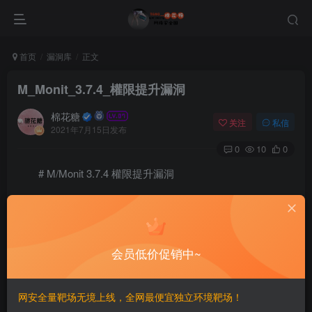
首页
漏洞库
正文
M_Monit_3.7.4_權限提升漏洞
棉花糖
关注
私信
2021年7月15日发布
0
10
0
# M/Monit 3.7.4 權限提升漏洞
==影響版本==
会员低价促销中~
==EXP==
import sys

网安全量靶场无境上线，全网最便宜独立环境靶场！
import requests
