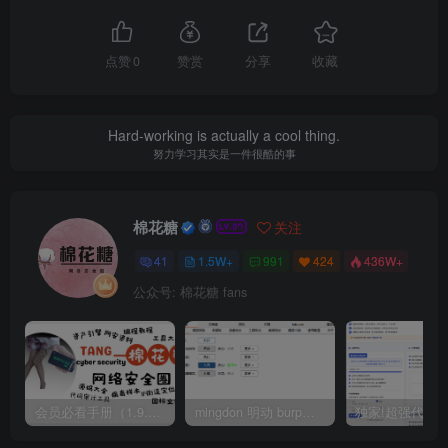
点赞
0
赞赏
分享
收藏
Hard-working is actually a cool thing.
努力学习其实是一件很酷的事
棉花糖
关注
41
1.5W+
991
424
436W+
公众号: 棉花糖 fans
会员必看手册（1.9.0版本 26.4.5更新）
mingdon 明动 burp插件0.2.6版本 本地时间校验去除版