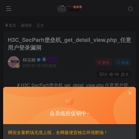
首页
漏洞库
正文
H3C_SecParh堡垒机_get_detail_view.php_任意
用户登录漏洞
棉花糖
关注
私信
2021年7月15日发布
0
18
0
# H3C SecParh堡垒机 get_detail_view.php 任意用户登
录漏洞
## 漏洞描述
会员低价促销中~
H3C SecParh堡垒机 get_detail_view.php 存在任意用户
网安全量靶场无境上线，全网最便宜独立环境靶场！
登录漏洞