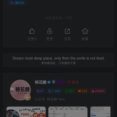
漏洞库
喜欢就支持一下吧
点赞
0
赞赏
分享
收藏
Dream most deep place, only then the smile is not tired.
梦的最深处，只有微笑不累
棉花糖
关注
41
1.5W+
991
424
436W+
公众号: 棉花糖 fans