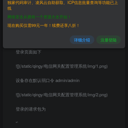
独家代码审计、凌风云自助获取、ICP信息批量查询等功能已上
线
#FOFA
网络安全从拥有一个资源大全开始！
body=”src=\”img/dl.gif\”” && title=”系统登录”
现在购买仅需99元一年！续费还享八折！
#漏洞复现
详细介绍
注册登陆
登录页面如下
![](/static/qingy/电信网关配置管理系统/img/1.png)
设备存在默认弱口令 admin/admin
![](/static/qingy/电信网关配置管理系统/img/2.png)
登录的请求包为
“`