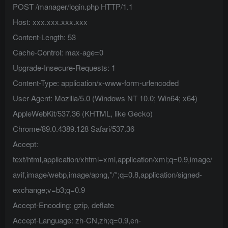
POST /manager/login.php HTTP/1.1
Host: xxx.xxx.xxx.xxx
Content-Length: 53
Cache-Control: max-age=0
Upgrade-Insecure-Requests: 1
Content-Type: application/x-www-form-urlencoded
User-Agent: Mozilla/5.0 (Windows NT 10.0; Win64; x64)
AppleWebKit/537.36 (KHTML, like Gecko)
Chrome/89.0.4389.128 Safari/537.36
Accept:
text/html,application/xhtml+xml,application/xml;q=0.9,image/
avif,image/webp,image/apng,*/*;q=0.8,application/signed-
exchange;v=b3;q=0.9
Accept-Encoding: gzip, deflate
Accept-Language: zh-CN,zh;q=0.9,en-