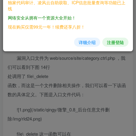
独家代码审计、凌风云自助获取、ICP信息批量查询等功能已上
————
线
网络安全从拥有一个资源大全开始！
微擎 0.8
现在购买仅需99元一年！续费还享八折！
三、复现过程
详细介绍
注册登陆
————
漏洞入口文件为 web/source/site/category.ctrl.php ，我
们可以看到下图 14行
处调用了 file\_delete
函数，而这是一个文件删除相关操作，我们可以看一下该函
数的具体定义。下图是入口文件代码：
![1.png](/static/qingy/微擎_0.8_后台任意文件删
除/img/rId24.png)
file\_delete 这一函数可以在