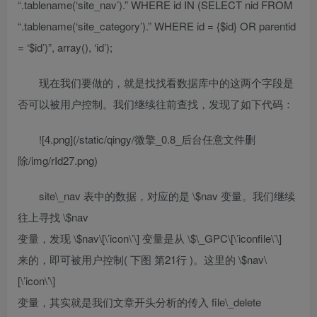
“.tablename(‘site_nav’).” WHERE id IN (SELECT nid FROM
“.tablename(‘site_category’).” WHERE id = {$id} OR parentid
= ‘$id’)”, array(), ‘id’);
现在我们要做的，就是找找看数据库中的这两个字段是
否可以被用户控制。我们继续往前查找，发现了如下代码：
![4.png](/static/qingy/微擎_0.8_后台任意文件删
除/img/rId27.png)
site\_nav 表中的数据，对应的是 \$nav 变量。我们继续
往上寻找 \$nav
变量，发现 \$nav\[\’icon\’\] 变量是从 \$\_GPC\[\’iconfile\’\]
来的，即可被用户控制( 下图 第21行 )。这里的 \$nav\
[\’icon\’\]
变量，其实就是我们文章开头分析的传入 file\_delete