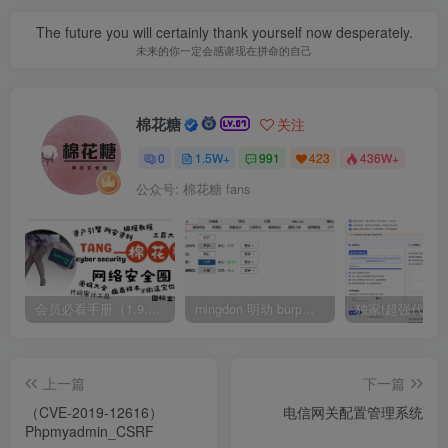
The future you will certainly thank yourself now desperately.
未来的你一定会感谢现在拼命的自己
棉花糖
关注
0
1.5W+
991
423
436W+
公众号: 棉花糖 fans
会员必看手册（1.9.0版本 26.4.5更新）
mingdon 明动 burp插件0.2.6版本 本地时间校验去除版
上一篇
下一篇
（CVE-2019-12616）
电信网关配置管理系统
Phpmyadmin_CSRF