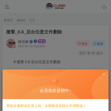
首页
漏洞库
正文
微擎_0.8_后台任意文件删除
棉花糖
关注
私信
2021年7月15日发布
0
13
0
# 微擎 0.8 后台任意文件删除
=========================
一、漏洞简介
会员低价促销中~
————
网安全量靶场无境上线，全网最便宜独立环境靶场！
二、漏洞影响