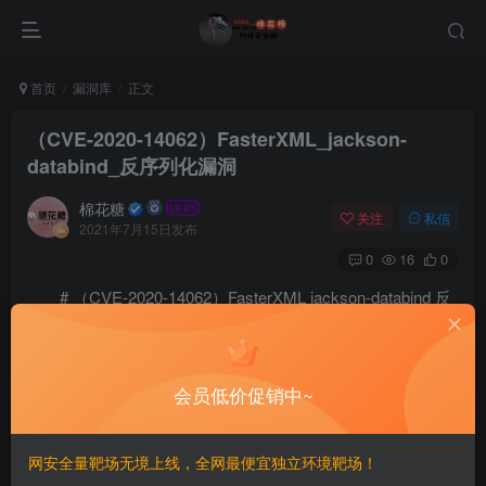
首页
漏洞库
正文
（CVE-2020-14062）FasterXML_jackson-
databind_反序列化漏洞
棉花糖
关注
私信
2021年7月15日发布
0
16
0
# （CVE-2020-14062）FasterXML jackson-databind 反
序列化漏洞
=================
会员低价促销中~
一、漏洞简介
网安全量靶场无境上线，全网最便宜独立环境靶场！
————