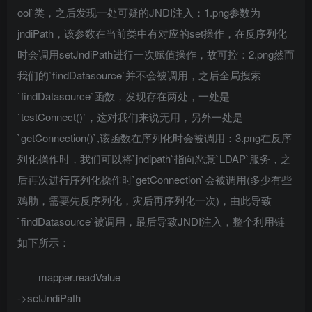
ool`类，之后发现一处可疑的JNDI注入：1.png参数为
jndiPath，该参数在当前类中有对应的set操作，在反序列化
时会调用setJndiPath进行一次赋值操作，故可控：2.png然而
我们的`findDatasource`并不会被调用，之后全局搜索
`findDatasource`函数，发现存在两处，一处是
`testConnect()`，这对我们来说无用，另外一处是
`getConnection()`,该函数在序列化时会被调用：3.png在反序
列化操作时，我们可以将`jndipath`指向恶意`LDAP`服务，之
后再次进行序列化操作时`getConnection`会被调用(多少有些
鸡肋，需要先反序列化，灾后再序列化一次)，由此导致
`findDatasource`被调用，最后导致JNDI注入，整个利用链
如下所示：
mapper.readValue
->setJndiPath