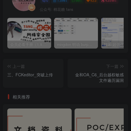
0
1.5W+
991
423
435W+
公众号: 棉花糖 fans
会员必看手册（1.9.0版本 26.4.5更新）
mingdon 明动 burp插件0.2.6版本 本地时间校验去除版
上一篇
下一篇
三、FCKeditor_突破上传
金和OA_C6_后台越权敏感
文件遍历漏洞
相关推荐