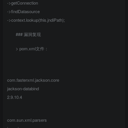
->getConnection
->findDatasource
->context.lookup(this.jndiPath);
### 漏洞复现
> pom.xml文件：
com.fasterxml.jackson.core
jackson-databind
2.9.10.4
com.sun.xml.parsers