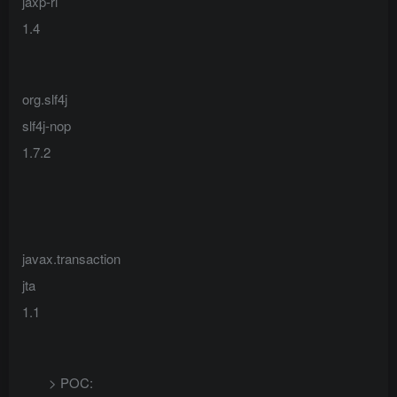
jaxp-ri
1.4
org.slf4j
slf4j-nop
1.7.2
javax.transaction
jta
1.1
> POC: